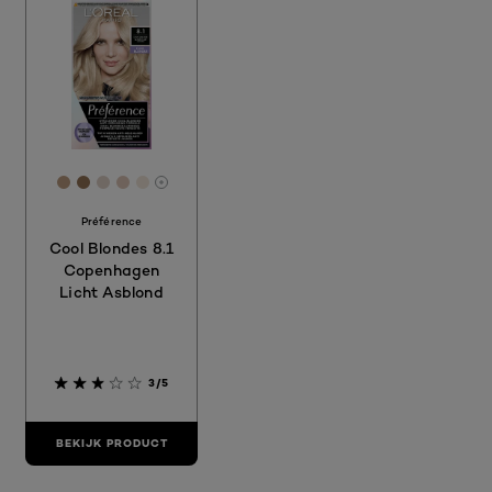
[Color]: #bd9d81
[Color]: #967457
[Color]: #E0D1C8
[Color]: #ddc6b7
[Color]: #f1e6d9
More shades are available
Préférence
Cool Blondes 8.1
Copenhagen
Licht Asblond
3/5
BEKIJK PRODUCT