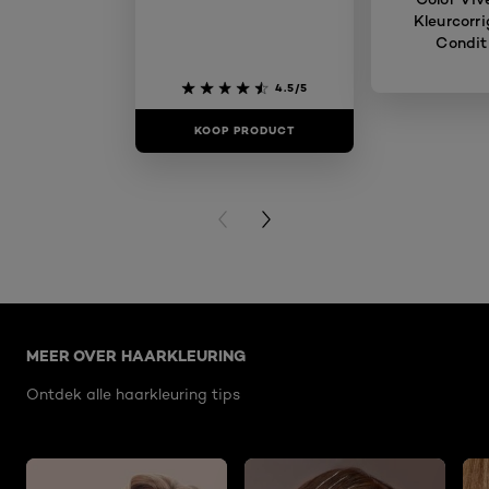
Kleurcorr
Condit
4.5/5
KOOP PRODUCT
KOOP PR
PREVIOUS CARD
NEXT CARD
Overslaan het dia: cool blondes brandpage
MEER OVER HAARKLEURING
Ontdek alle haarkleuring tips