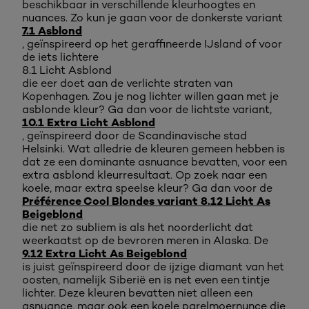
beschikbaar in verschillende kleurhoogtes en
nuances. Zo kun je gaan voor de donkerste variant
7.1 Asblond
, geïnspireerd op het geraffineerde IJsland of voor
de iets lichtere
8.1 Licht Asblond
die eer doet aan de verlichte straten van
Kopenhagen. Zou je nog lichter willen gaan met je
asblonde kleur? Ga dan voor de lichtste variant,
10.1 Extra Licht Asblond
, geïnspireerd door de Scandinavische stad
Helsinki. Wat alledrie de kleuren gemeen hebben is
dat ze een dominante asnuance bevatten, voor een
extra asblond kleurresultaat. Op zoek naar een
koele, maar extra speelse kleur? Ga dan voor de
Préférence Cool Blondes variant 8.12 Licht As
Beigeblond
die net zo subliem is als het noorderlicht dat
weerkaatst op de bevroren meren in Alaska. De
9.12 Extra Licht As Beigeblond
is juist geïnspireerd door de ijzige diamant van het
oosten, namelijk Siberië en is net even een tintje
lichter. Deze kleuren bevatten niet alleen een
asnuance, maar ook een koele parelmoernunce die