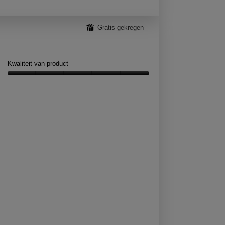
r
.
⊞
Gratis gekregen
Kwaliteit van product
Kwaliteit
van
product,
5
van
5