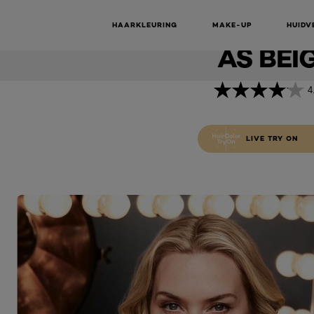
COOL BLO
!-- Chatchamp Website Chat Code -->
Cool Blondes 9.12 Siberia Extra Licht As Beigeblond
SIBERIA E
HAARKLEURING
MAKE-UP
HUIDV
AS BEI
4
LIVE TRY ON