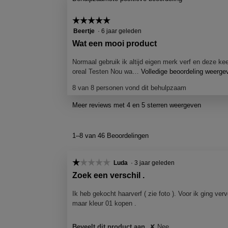
☆☆☆☆☆
☆☆☆☆☆
5
Beertje
·
6 jaar geleden
van
B
Wat een mooi product
5
e
sterren.
Normaal gebruik ik altijd eigen merk verf en deze ke
o
oreal Testen Nou wa…
Volledige beoordeling weerge
o
8 van 8 personen vond dit behulpzaam
r
d
Meer reviews met 4 en 5 sterren weergeven
e
l
1–8 van 46 Beoordelingen
i
n
☆☆☆☆☆
☆☆☆☆☆
Luda
·
3 jaar geleden
g
1
Zoek een verschil .
d
van
o
5
Ik heb gekocht haarverf ( zie foto ). Voor ik ging ve
o
sterren.
maar kleur 01 kopen .
r
B
Beveelt dit product aan
✘
Nee