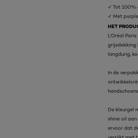
✓ Tot 100% 
✓ Met purple
HET PRODU
L’Oréal Pari
grijsdekking 
langdurig, ko
In de verpak
ontwikkelcrèm
handschoenen
De kleurgel 
shine oil aa
ervoor dat de
verrijkt met