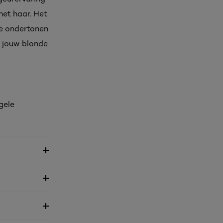
het haar. Het
le ondertonen
e jouw blonde
gele