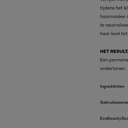
tijdens het 
haarmasker i
te neutralis
haar koel tot
HET RESULT
Een permanent
ondertonen.
Ingrediënten
Gebruiksaanwi
EcoBeautySco