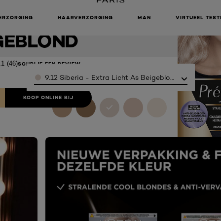
NDES 9.12
XTRA LICHT
ERZORGING
HAARVERZORGING
MAN
VIRTUEEL TEST
GEBLOND
.1
(46)
SCHRIJF EEN REVIEW
Color
9.12 Siberia - Extra Licht As Beigeblond
KOOP ONLINE BIJ