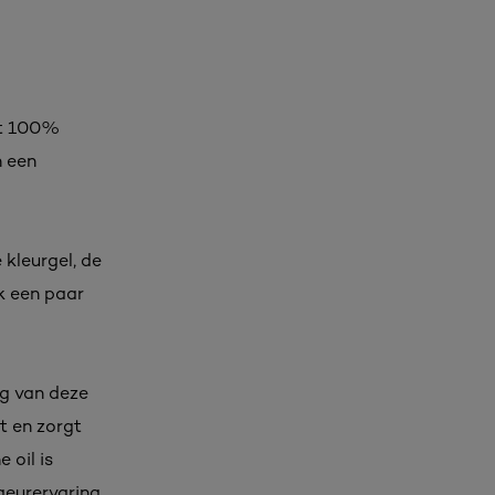
ot 100%
n een
kleurgel, de
jk een paar
ng van deze
t en zorgt
 oil is
geurervaring