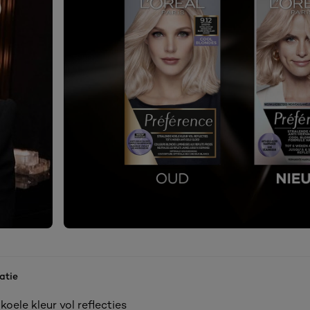
atie
koele kleur vol reflecties