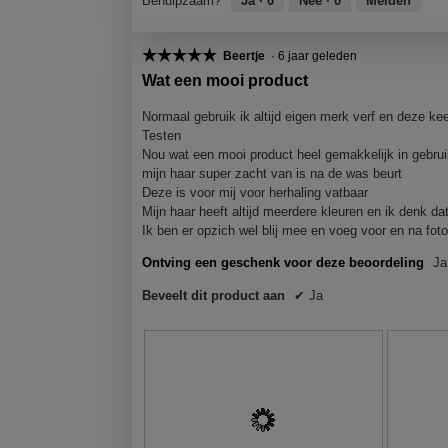
Behulpzaam?
Ja ·
0
Nee ·
0
Melden
o
c
o
c
j
o
o
o
o
t
t
t
t
a
r
M
r
M
o
i
o
i
a
d
e
d
e
☆☆☆☆☆
☆☆☆☆☆
Beertje
·
6 jaar geleden
1
e
2
e
e
t
e
t
5
r
.
o
.
o
Wat een mooi product
l
d
l
d
van
p
p
g
i
e
i
e
5
e
e
Normaal gebruik ik altijd eigen merk verf en deze kee
e
n
z
n
z
sterren.
n
n
Testen
l
g
e
g
e
j
j
Nou wat een mooi product heel gemakkelijk in gebru
f
a
f
a
e
e
e
mijn haar super zacht van is na de was beurt
o
c
o
c
e
e
Deze is voor mij voor herhaling vatbaar
d
t
t
t
t
e
e
Mijn haar heeft altijd meerdere kleuren en ik denk dat 
e
o
i
o
i
n
n
Ik ben er opzich wel blij mee en voeg voor en na foto
4
e
5
e
n
m
m
Ontving een geschenk voor deze beoordeling
Ja
.
o
.
o
o
o
.
p
p
d
d
5
Beveelt dit product aan
✔
Ja
e
e
a
a
v
n
n
a
a
j
j
a
l
l
e
e
d
d
n
e
e
i
i
d
e
e
a
a
e
n
n
l
l
m
m
5
o
o