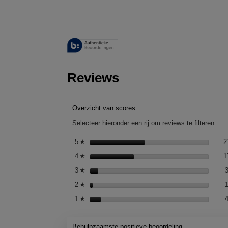
Reviews
Overzicht van scores
Selecteer hieronder een rij om reviews te filteren.
5
sterren
2
☆
4
sterren
1
☆
3
sterren
☆
2
sterren
☆
1
sterren
☆
Behulpzaamste positieve beoordeling