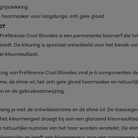
grijsdekking
 haarmasker voor langdurige, anti gele gloed
CT
s Préférence Cool Blondes is een permanente haarverf die t
biedt. De kleuring is speciaal ontwikkeld voor het bereik va
el kleurresultaat.
king van Préférence Cool Blondes vind je 6 componenten: de 
e, de shine oil, het anti gele gloed haarmasker en natuurli
 en de gebruiksaanwijzing.
meng je met de ontwikkelcrème en de shine oil. De toevoegi
n het kleurmengsel draagt bij aan een glanzend kleurresultaa
 natuurlijke nuances van het haar worden versterkt. De shine
 bloemoliën en heeft een bloemengeur voor een aangename 