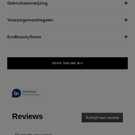
Gebruiksaanwijzing
Voorzorgsmaatregelen
EcoBeautyScore
KOOP ONLINE BIJ
Reviews
Schrijf een review
.
Met
deze
actie