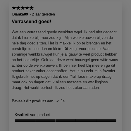
5.
je
op
☆☆☆☆☆
☆☆☆☆☆
de
5
volgend
Bianka89
·
2 jaar geleden
knop
van
Verrassend goed!
klikt,
5
wordt
de
sterren.
Wat een verrassend goede wenkbrauwgel. Ik had niet gedacht
onderst
dat ik hier zo blij mee zou zijn. Mijn wenkbrauwen blijven de
inhoud
bijgewer
hele dag goed zitten. Het is makkelijk op te brengen en het
borsteltje is heel dun en klein. Dit zorgt voor precisie. Van
sommige wenkbrauwgel kun je al gauw te veel product hebben
op het borsteltje. Ook laat deze wenkbrauwgel geen witte waas
achter op de wenkbrauwen. Ik ben hier heel blij mee en ga dit
product zeker vaker aanschaffen. Het is nu echt mijn favoriet.
Ik gebruik het op dagen dat ik een “full face make-up draag,
maar ook op dagen dat ik alleen mascara en wat lipgloss
draag. Het werkt perfect. Ik zou het zeker aanraden.
Beveelt dit product aan
✔
Ja
Kwaliteit van product
Kwaliteit
van