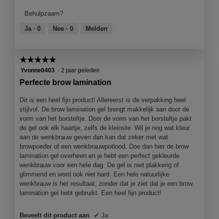
product,
Behulpzaam?
5
van
Ja ·
0
Nee ·
0
Melden
5
☆☆☆☆☆
☆☆☆☆☆
5
Yvonne0403
·
2 jaar geleden
van
Perfecte brow lamination
5
sterren.
Dit is een heel fijn product! Allereerst is de verpakking heel
stijlvol. De brow lamination gel brengt makkelijk aan door de
vorm van het borsteltje. Door de vorm van het borsteltje pakt
de gel ook elk haartje, zelfs de kleinste. Wil je nog wat kleur
aan de wenkbrauw geven dan kan dat zeker met wat
browpoeder of een wenkbrauwpotlood. Doe dan hier de brow
lamination gel overheen en je hebt een perfect gekleurde
wenkbrauw voor een hele dag. De gel is niet plakkerig of
glimmend en word ook niet hard. Een hele natuurlijke
wenkbrauw is het resultaat, zonder dat je ziet dat je een brow
lamination gel hebt gebruikt. Een heel fijn product!
Beveelt dit product aan
✔
Ja