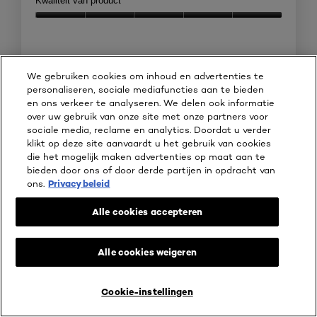
Kwaliteit van product
Kwaliteit
van
product,
Behulpzaam?
5
We gebruiken cookies om inhoud en advertenties te
van
Ja ·
0
Nee ·
0
Melden
personaliseren, sociale mediafuncties aan te bieden
5
en ons verkeer te analyseren. We delen ook informatie
over uw gebruik van onze site met onze partners voor
☆☆☆☆☆
☆☆☆☆☆
sociale media, reclame en analytics. Doordat u verder
3
Ingrid62
·
2 jaar geleden
klikt op deze site aanvaardt u het gebruik van cookies
van
die het mogelijk maken advertenties op maat aan te
handig product
5
bieden door ons of door derde partijen in opdracht van
sterren.
ons.
Privacy beleid
Dit product mogen testen voor een eerlijke review.
Het is handig, en maakt je wenkbrauwen zeker mooi, maar wat
Alle cookies accepteren
mij gelijk opviel, is dat het niet lekker ruikt en dat is voor mij
toch wel iets waarvan ik denk, dat is niet lekker, daarom zou ik
het product niet zo snel kopen.
Alle cookies weigeren
Het handige borsteltje brengt je wenkbrauwen snel in model en
dan zien ze er zeker mooi uit, de kleur van je wenkbrauwen
Cookie-instellingen
LIVE TRY ON
KOOP ONLINE BIJ
lijken wat donkerder. Maar misschien is dat gezichtsbedrog. De
verpakking ziet er mooi uit en je kan het makkelijk meenemen