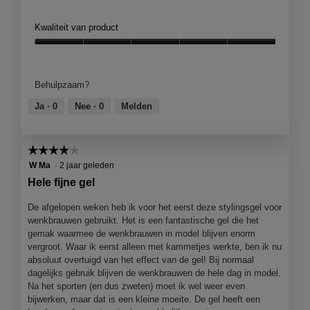
Kwaliteit van product
Kwaliteit
van
product,
Behulpzaam?
5
van
Ja ·
0
Nee ·
0
Melden
5
☆☆☆☆☆
☆☆☆☆☆
4
W Ma
·
2 jaar geleden
van
Hele fijne gel
5
sterren.
De afgelopen weken heb ik voor het eerst deze stylingsgel voor
wenkbrauwen gebruikt. Het is een fantastische gel die het
gemak waarmee de wenkbrauwen in model blijven enorm
vergroot. Waar ik eerst alleen met kammetjes werkte, ben ik nu
absoluut overtuigd van het effect van de gel! Bij normaal
dagelijks gebruik blijven de wenkbrauwen de hele dag in model.
Na het sporten (en dus zweten) moet ik wel weer even
bijwerken, maar dat is een kleine moeite. De gel heeft een