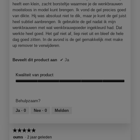
heeft een klein, zacht borsteltje waarmee je de wenkbrauwen
moeiteloos in model kunt brengen. Ik vond de gel precies goed
van dikte. Hij was absoluut niet te dik, maar je kunt de gel juist
heel subtiel aanbrengen. Ik gebruikte de gel nadat ik mijn
wenkbrauwen met wat wenkbrauwpoeder ingekleurd had. Dat
werkte heel goed. Het gaf niet af, liep niet uit en bleef de hele
dag goed zitten. In de avond is de gel gemakkelijk met make
up remover te verwijderen.
Beveelt dit product aan
✔
Ja
Kwaliteit van product
Kwaliteit
van
product,
Behulpzaam?
5
van
Ja ·
0
Nee ·
0
Melden
5
☆☆☆☆☆
☆☆☆☆☆
5
oums
·
2 jaar geleden