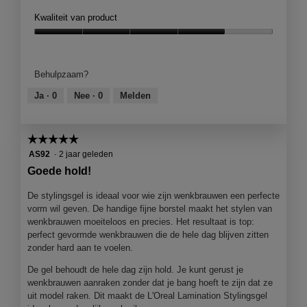
Kwaliteit van product
Kwaliteit
van
product,
Behulpzaam?
4
van
Ja ·
0
Nee ·
0
Melden
5
☆☆☆☆☆
☆☆☆☆☆
5
AS92
·
2 jaar geleden
van
Goede hold!
5
sterren.
De stylingsgel is ideaal voor wie zijn wenkbrauwen een perfecte
vorm wil geven. De handige fijne borstel maakt het stylen van
wenkbrauwen moeiteloos en precies. Het resultaat is top:
perfect gevormde wenkbrauwen die de hele dag blijven zitten
zonder hard aan te voelen.
De gel behoudt de hele dag zijn hold. Je kunt gerust je
wenkbrauwen aanraken zonder dat je bang hoeft te zijn dat ze
uit model raken. Dit maakt de L'Oreal Lamination Stylingsgel