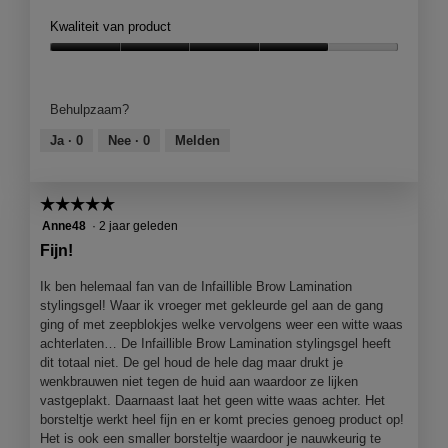
Kwaliteit van product
Kwaliteit
van
product,
Behulpzaam?
4
van
Ja ·
0
Nee ·
0
Melden
5
☆☆☆☆☆
☆☆☆☆☆
5
Anne48
·
2 jaar geleden
van
Fijn!
5
sterren.
Ik ben helemaal fan van de Infaillible Brow Lamination
stylingsgel! Waar ik vroeger met gekleurde gel aan de gang
ging of met zeepblokjes welke vervolgens weer een witte waas
achterlaten… De Infaillible Brow Lamination stylingsgel heeft
dit totaal niet. De gel houd de hele dag maar drukt je
wenkbrauwen niet tegen de huid aan waardoor ze lijken
vastgeplakt. Daarnaast laat het geen witte waas achter. Het
borsteltje werkt heel fijn en er komt precies genoeg product op!
Het is ook een smaller borsteltje waardoor je nauwkeurig te