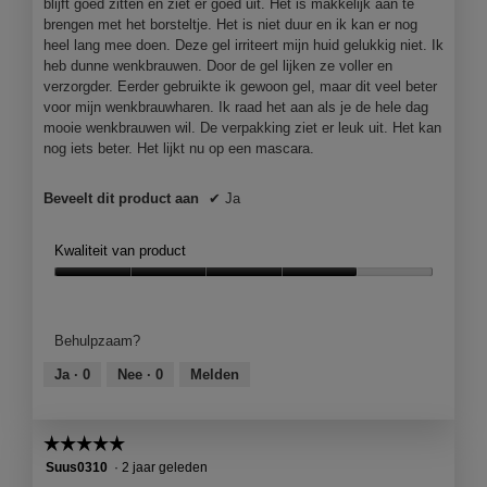
blijft goed zitten en ziet er goed uit. Het is makkelijk aan te
brengen met het borsteltje. Het is niet duur en ik kan er nog
heel lang mee doen. Deze gel irriteert mijn huid gelukkig niet. Ik
heb dunne wenkbrauwen. Door de gel lijken ze voller en
verzorgder. Eerder gebruikte ik gewoon gel, maar dit veel beter
voor mijn wenkbrauwharen. Ik raad het aan als je de hele dag
mooie wenkbrauwen wil. De verpakking ziet er leuk uit. Het kan
nog iets beter. Het lijkt nu op een mascara.
Beveelt dit product aan
✔
Ja
Kwaliteit van product
Kwaliteit
van
product,
Behulpzaam?
4
van
Ja ·
0
Nee ·
0
Melden
5
☆☆☆☆☆
☆☆☆☆☆
5
Suus0310
·
2 jaar geleden
van