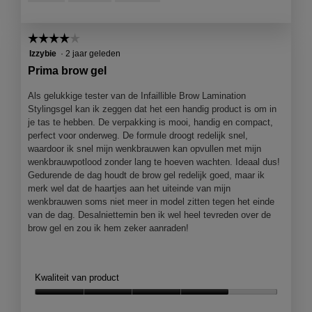
5
☆☆☆☆☆
☆☆☆☆☆
4
Izzybie
·
2 jaar geleden
van
Prima brow gel
5
sterren.
Als gelukkige tester van de Infaillible Brow Lamination
Stylingsgel kan ik zeggen dat het een handig product is om in
je tas te hebben. De verpakking is mooi, handig en compact,
perfect voor onderweg. De formule droogt redelijk snel,
waardoor ik snel mijn wenkbrauwen kan opvullen met mijn
wenkbrauwpotlood zonder lang te hoeven wachten. Ideaal dus!
Gedurende de dag houdt de brow gel redelijk goed, maar ik
merk wel dat de haartjes aan het uiteinde van mijn
wenkbrauwen soms niet meer in model zitten tegen het einde
van de dag. Desalniettemin ben ik wel heel tevreden over de
brow gel en zou ik hem zeker aanraden!
Kwaliteit van product
Kwaliteit