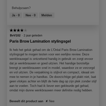
van
product,
Behulpzaam?
4
van
Ja ·
0
Nee ·
0
Melden
5
☆☆☆☆☆
☆☆☆☆☆
4
BvV102
·
2 jaar geleden
van
Paris Brow Lamination stylingsgel
5
sterren.
Ik heb het geluk gehad om de L'Oréal Paris Brow Lamination
stylingsgel te mogen testen voor een eerlijke review. Deze
wenkbrauwgel is ontzettend handig in gebruik en zorgt ervoor
dat je wenkbrauwen er goed uitzien. Het handige borsteltje
brengt je wenkbrauwen snel in model, waardoor ze er verzorgd
en vol uitzien. De verpakking is stijlvol en compact, ideaal om
mee te nemen in je handtas. De doorzichtige gel plakt niet, laat
geen vlokjes achter en blijft de hele dag op zijn plek zonder stijf
aan te voelen. Toch had ik liever een gekleurde gel gehad,
omdat mijn dunne wenkbrauwen meer definitie nodig hebben.
Beveelt dit product aan
✘
Nee