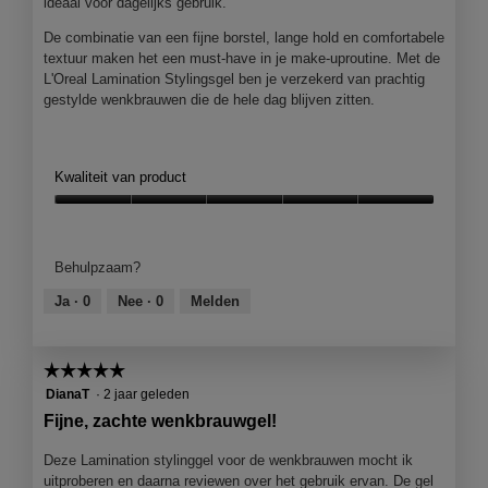
ideaal voor dagelijks gebruik.
De combinatie van een fijne borstel, lange hold en comfortabele
textuur maken het een must-have in je make-uproutine. Met de
L'Oreal Lamination Stylingsgel ben je verzekerd van prachtig
gestylde wenkbrauwen die de hele dag blijven zitten.
Kwaliteit van product
Kwaliteit
van
product,
Behulpzaam?
5
van
Ja ·
0
Nee ·
0
Melden
5
☆☆☆☆☆
☆☆☆☆☆
5
DianaT
·
2 jaar geleden
van
Fijne, zachte wenkbrauwgel!
5
sterren.
Deze Lamination stylinggel voor de wenkbrauwen mocht ik
uitproberen en daarna reviewen over het gebruik ervan. De gel