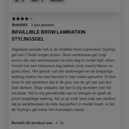
Ja ·
0
Nee ·
0
Melden
5
☆☆☆☆☆
☆☆☆☆☆
4
Britt2003
·
2 jaar geleden
van
INFAILLIBLE BROW LAMINATION
5
STYLINGSGEL
sterren.
Afgelopen periode heb ik de Infallible brow Lamination Stylings
gel van L’Oréal mogen testen. Deze wenkbrauw gel zorgt
ervoor dat mijn wenkbrauwen de hele dag in model blijft zitten.
Vooral met een intensieve dag werken (met zweet) blijven ze
goed zitten. Het gemak van het aanbrengen en de langdurige
werking maken het een favoriet in mijn make-uproutine. Echter
moet ik wel opmerken dat ik de geur van de gel wat aan lijm
doet denken. Maar ondanks dat ben ik erg tevreden met het
resultaat. Het is erg gemakkelijk aan te brengen en geeft de
juiste langdurige werking. Als je op zoek bent naar een product
dat je wenkbrauwen de hele dag perfect in model houdt, is het
de Styling’s gel zeker het overwegen waard.
Beveelt dit product aan
✔
Ja