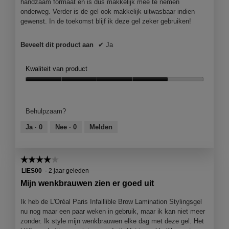
handzaam formaat en is dus makkelijk mee te nemen
onderweg. Verder is de gel ook makkelijk uitwasbaar indien
gewenst. In de toekomst blijf ik deze gel zeker gebruiken!
Beveelt dit product aan
✔
Ja
Kwaliteit van product
Kwaliteit
van
product,
Behulpzaam?
4
van
Ja ·
0
Nee ·
0
Melden
5
☆☆☆☆☆
☆☆☆☆☆
4
LIES00
·
2 jaar geleden
van
Mijn wenkbrauwen zien er goed uit
5
sterren.
Ik heb de L'Oréal Paris Infaillible Brow Lamination Stylingsgel
nu nog maar een paar weken in gebruik, maar ik kan niet meer
zonder. Ik style mijn wenkbrauwen elke dag met deze gel. Het