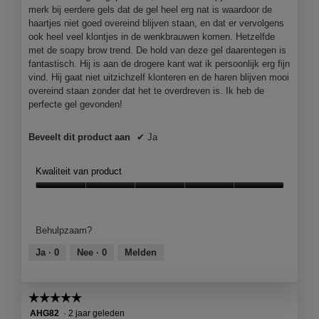
merk bij eerdere gels dat de gel heel erg nat is waardoor de
haartjes niet goed overeind blijven staan, en dat er vervolgens
ook heel veel klontjes in de wenkbrauwen komen. Hetzelfde
met de soapy brow trend. De hold van deze gel daarentegen is
fantastisch. Hij is aan de drogere kant wat ik persoonlijk erg fijn
vind. Hij gaat niet uitzichzelf klonteren en de haren blijven mooi
overeind staan zonder dat het te overdreven is. Ik heb de
perfecte gel gevonden!
Beveelt dit product aan
✔
Ja
Kwaliteit van product
Kwaliteit
van
product,
Behulpzaam?
5
van
Ja ·
0
Nee ·
0
Melden
5
☆☆☆☆☆
☆☆☆☆☆
5
AHG82
·
2 jaar geleden