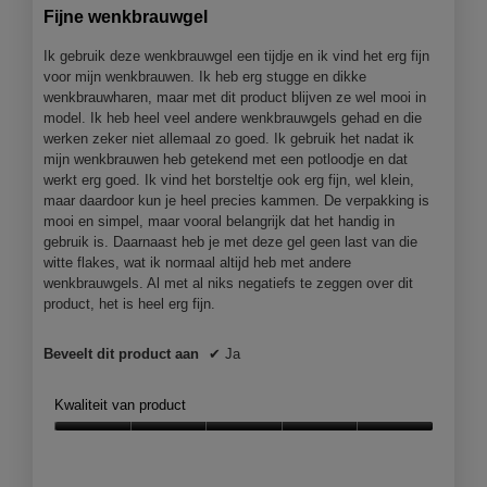
van
Fijne wenkbrauwgel
5
sterren.
Ik gebruik deze wenkbrauwgel een tijdje en ik vind het erg fijn
voor mijn wenkbrauwen. Ik heb erg stugge en dikke
wenkbrauwharen, maar met dit product blijven ze wel mooi in
model. Ik heb heel veel andere wenkbrauwgels gehad en die
werken zeker niet allemaal zo goed. Ik gebruik het nadat ik
mijn wenkbrauwen heb getekend met een potloodje en dat
werkt erg goed. Ik vind het borsteltje ook erg fijn, wel klein,
maar daardoor kun je heel precies kammen. De verpakking is
mooi en simpel, maar vooral belangrijk dat het handig in
gebruik is. Daarnaast heb je met deze gel geen last van die
witte flakes, wat ik normaal altijd heb met andere
wenkbrauwgels. Al met al niks negatiefs te zeggen over dit
product, het is heel erg fijn.
Beveelt dit product aan
✔
Ja
Kwaliteit van product
Kwaliteit
van
product,