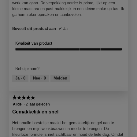
werk kan gaan. De verpakking verder is prima, lijkt op een
kleine mascara en past makkelijk in een kleine make-up tas. Ik
ga hem zeker opmaken en aanbevelen.
Beveelt dit product aan
✔
Ja
Kwaliteit van product
Kwaliteit
van
product,
Behulpzaam?
5
van
Ja ·
0
Nee ·
0
Melden
5
☆☆☆☆☆
☆☆☆☆☆
5
Aiide
·
2 jaar geleden
van
Gemakkelijk en snel
5
sterren.
Het smalle borsteltje maakt het gemakkelijk de gel aan te
brengen en mijn wenkbrauwen in model te brengen. De
kleurloze formule is niet zichtbaar en houd de hele dag. Omdat