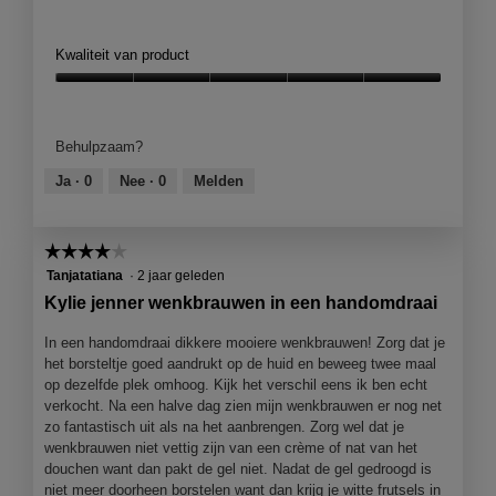
S
F
t
o
r
t
Kwaliteit van product
a
o
k
M
Kwaliteit
k
e
van
e
t
product,
Behulpzaam?
c
d
5
o
e
van
Ja ·
0
Nee ·
0
Melden
m
z
5
p
e
a
a
☆☆☆☆☆
☆☆☆☆☆
c
c
t
t
4
Tanjatatiana
·
2 jaar geleden
e
i
van
Kylie jenner wenkbrauwen in een handomdraai
v
e
5
e
o
sterren.
In een handomdraai dikkere mooiere wenkbrauwen! Zorg dat je
r
p
het borsteltje goed aandrukt op de huid en beweeg twee maal
p
e
op dezelfde plek omhoog. Kijk het verschil eens ik ben echt
a
n
verkocht. Na een halve dag zien mijn wenkbrauwen er nog net
k
j
zo fantastisch uit als na het aanbrengen. Zorg wel dat je
k
e
wenkbrauwen niet vettig zijn van een crème of nat van het
i
e
douchen want dan pakt de gel niet. Nadat de gel gedroogd is
n
e
niet meer doorheen borstelen want dan krijg je witte frutsels in