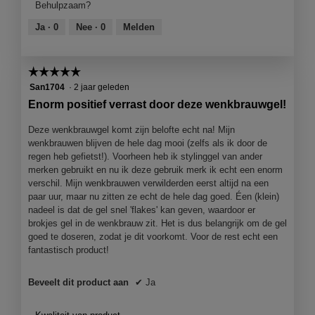
Behulpzaam?
5
van
Ja ·
0
Nee ·
0
Melden
5
☆☆☆☆☆
☆☆☆☆☆
5
San1704
·
2 jaar geleden
van
Enorm positief verrast door deze wenkbrauwgel!
5
sterren.
Deze wenkbrauwgel komt zijn belofte echt na! Mijn
wenkbrauwen blijven de hele dag mooi (zelfs als ik door de
regen heb gefietst!). Voorheen heb ik stylinggel van ander
merken gebruikt en nu ik deze gebruik merk ik echt een enorm
verschil. Mijn wenkbrauwen verwilderden eerst altijd na een
paar uur, maar nu zitten ze echt de hele dag goed. Éen (klein)
nadeel is dat de gel snel 'flakes' kan geven, waardoor er
brokjes gel in de wenkbrauw zit. Het is dus belangrijk om de gel
goed te doseren, zodat je dit voorkomt. Voor de rest echt een
fantastisch product!
Beveelt dit product aan
✔
Ja