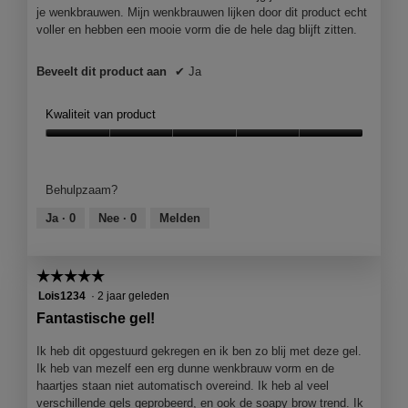
g
n
je wenkbrauwen. Mijn wenkbrauwen lijken door dit product echt
m
voller en hebben een mooie vorm die de hele dag blijft zitten.
o
d
Beveelt dit product aan
✔
Ja
a
a
l
Kwaliteit van product
d
Kwaliteit
i
van
a
product,
l
Behulpzaam?
5
o
van
o
Ja ·
0
Nee ·
0
Melden
5
g
v
e
☆☆☆☆☆
☆☆☆☆☆
n
5
Lois1234
·
2 jaar geleden
s
van
Fantastische gel!
t
5
e
sterren.
Ik heb dit opgestuurd gekregen en ik ben zo blij met deze gel.
r
Ik heb van mezelf een erg dunne wenkbrauw vorm en de
.
haartjes staan niet automatisch overeind. Ik heb al veel
verschillende gels geprobeerd, en ook de soapy brow trend. Ik