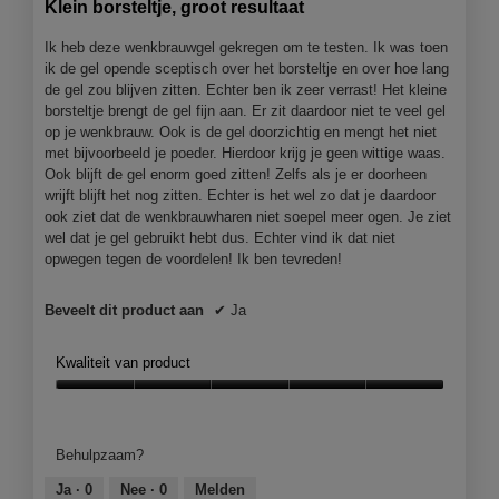
Klein borsteltje, groot resultaat
5
sterren.
Ik heb deze wenkbrauwgel gekregen om te testen. Ik was toen
ik de gel opende sceptisch over het borsteltje en over hoe lang
de gel zou blijven zitten. Echter ben ik zeer verrast! Het kleine
borsteltje brengt de gel fijn aan. Er zit daardoor niet te veel gel
op je wenkbrauw. Ook is de gel doorzichtig en mengt het niet
met bijvoorbeeld je poeder. Hierdoor krijg je geen wittige waas.
Ook blijft de gel enorm goed zitten! Zelfs als je er doorheen
wrijft blijft het nog zitten. Echter is het wel zo dat je daardoor
ook ziet dat de wenkbrauwharen niet soepel meer ogen. Je ziet
wel dat je gel gebruikt hebt dus. Echter vind ik dat niet
opwegen tegen de voordelen! Ik ben tevreden!
Beveelt dit product aan
✔
Ja
Kwaliteit van product
Kwaliteit
van
product,
Behulpzaam?
5
van
Ja ·
0
Nee ·
0
Melden