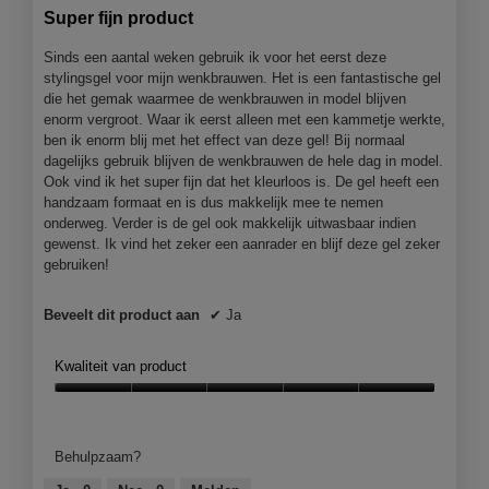
van
Super fijn product
5
sterren.
Sinds een aantal weken gebruik ik voor het eerst deze
stylingsgel voor mijn wenkbrauwen. Het is een fantastische gel
die het gemak waarmee de wenkbrauwen in model blijven
enorm vergroot. Waar ik eerst alleen met een kammetje werkte,
ben ik enorm blij met het effect van deze gel! Bij normaal
dagelijks gebruik blijven de wenkbrauwen de hele dag in model.
Ook vind ik het super fijn dat het kleurloos is. De gel heeft een
handzaam formaat en is dus makkelijk mee te nemen
onderweg. Verder is de gel ook makkelijk uitwasbaar indien
gewenst. Ik vind het zeker een aanrader en blijf deze gel zeker
gebruiken!
Beveelt dit product aan
✔
Ja
Kwaliteit van product
Kwaliteit
van
product,
Behulpzaam?
5
van