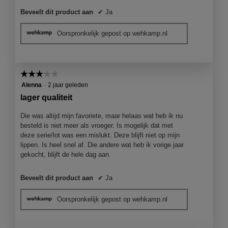
Beveelt dit product aan
✔
Ja
Oorspronkelijk gepost op wehkamp.nl
☆☆☆☆☆
☆☆☆☆☆
3
Alenna
·
2 jaar geleden
van
lager qualiteit
5
sterren.
Die was altijd mijn favoriete, maar helaas wat heb ik nu
besteld is niet meer als vroeger. Is mogelijk dat met
deze serie/lot was een mislukt. Deze blijft niet op mijn
lippen. Is heel snel af. Die andere wat heb ik vorige jaar
gekocht, blijft de hele dag aan.
Beveelt dit product aan
✔
Ja
Oorspronkelijk gepost op wehkamp.nl