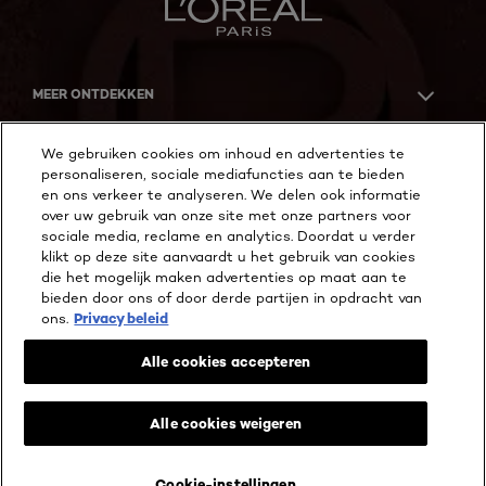
MEER ONTDEKKEN
ADDRESS
We gebruiken cookies om inhoud en advertenties te
personaliseren, sociale mediafuncties aan te bieden
en ons verkeer te analyseren. We delen ook informatie
over uw gebruik van onze site met onze partners voor
Facebook
YouTube
Instagram
sociale media, reclame en analytics. Doordat u verder
klikt op deze site aanvaardt u het gebruik van cookies
die het mogelijk maken advertenties op maat aan te
bieden door ons of door derde partijen in opdracht van
Cookie Instellingen
ons.
Privacy beleid
Privacy beleid
Wettelijke Bepalingen
Alle cookies accepteren
Algemene voorwaarden reviews en recensies
@ 2026 L'Oréal Paris
!-- Chatchamp Website Chat Code -->
Alle cookies weigeren
Cookie-instellingen