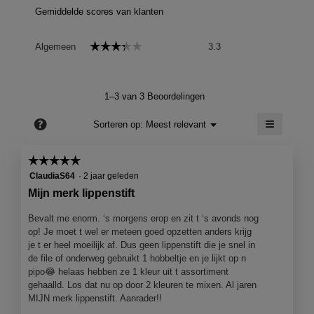
Gemiddelde scores van klanten
Algemeen,
☆☆☆☆☆
☆☆☆☆☆
Algemeen
3.3
gemiddelde
scorewaarde
is
3.3
1–3 van 3 Beoordelingen
van
5.
≡
?
Menu
Sorteren op:
Meest relevant
▼
Als
je
op
☆☆☆☆☆
☆☆☆☆☆
de
5
volgend
ClaudiaS64
·
2 jaar geleden
knop
van
Mijn merk lippenstift
klikt,
5
wordt
de
sterren.
Bevalt me enorm. ‘s morgens erop en zit t ‘s avonds nog
onderst
op! Je moet t wel er meteen goed opzetten anders krijg
inhoud
bijgewer
je t er heel moeilijk af. Dus geen lippenstift die je snel in
de file of onderweg gebruikt 1 hobbeltje en je lijkt op n
pipo😂 helaas hebben ze 1 kleur uit t assortiment
gehaalld. Los dat nu op door 2 kleuren te mixen. Al jaren
MIJN merk lippenstift. Aanrader!!