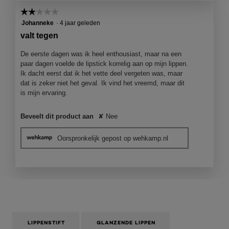
☆☆☆☆☆
☆☆☆☆☆
2
Johanneke
·
4 jaar geleden
van
valt tegen
5
sterren.
De eerste dagen was ik heel enthousiast, maar na een
paar dagen voelde de lipstick korrelig aan op mijn lippen.
Ik dacht eerst dat ik het vette deel vergeten was, maar
dat is zeker niet het geval. Ik vind het vreemd, maar dit
is mijn ervaring.
Beveelt dit product aan
✘
Nee
Oorspronkelijk gepost op wehkamp.nl
LIPPENSTIFT
GLANZENDE LIPPEN