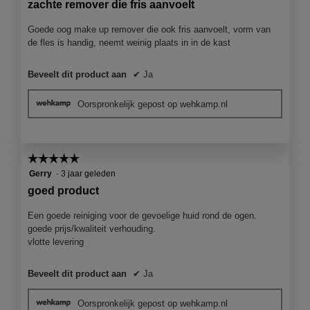
zachte remover die fris aanvoelt
5
sterren.
Goede oog make up remover die ook fris aanvoelt, vorm van
de fles is handig, neemt weinig plaats in in de kast
Beveelt dit product aan
✔
Ja
Oorspronkelijk gepost op wehkamp.nl
☆☆☆☆☆
☆☆☆☆☆
5
Gerry
·
3 jaar geleden
van
goed product
5
sterren.
Een goede reiniging voor de gevoelige huid rond de ogen.
goede prijs/kwaliteit verhouding.
vlotte levering
Beveelt dit product aan
✔
Ja
Oorspronkelijk gepost op wehkamp.nl