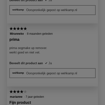
Beveelt dit product aan
✔
Ja
Oorspronkelijk gepost op wehkamp.nl
☆☆☆☆☆
☆☆☆☆☆
5
Miranneke
·
8 maanden geleden
van
prima
5
sterren.
prima oogmake up remover.
werkt goed en niet vet.
Beveelt dit product aan
✔
Ja
Oorspronkelijk gepost op wehkamp.nl
☆☆☆☆☆
☆☆☆☆☆
4
marianne
·
7 jaar geleden
van
Fijn product