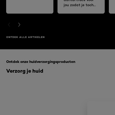
jou zodat je toch
fris en fruitig voor
de dag kunt
komen!
PREVIOUS CARD
NEXT CARD
ONTDEK ALLE ARTIKELEN
Overslaan het dia: Voor een stralende huid ALGEMEEN
Ontdek onze huidverzorgingsproducten
Verzorg je huid