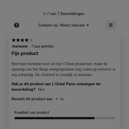
product,
4.4
gemiddelde
van
scorewaard
1–7 van 7 Beoordelingen
5.
is
≡
4
?
Menu
Sorteren op:
Meest relevant
▼
van
Als
5.
je
op
☆☆☆☆☆
☆☆☆☆☆
de
4
volgend
marianne
·
7 jaar geleden
knop
van
Fijn product
klikt,
5
wordt
de
sterren.
Ben heel tevreden over al mijn l’Oreal producten, maar de
onderst
opening van het flesje reinigingslotion oog make-up remover is
inhoud
bijgewer
erg onhandig. De vloeistof is moeilijk te doseren.
Heb je dit product van L'Oréal Paris ontvangen ter
beoordeling?
Nee
Beveelt dit product aan
✔
Ja
Kwaliteit van product
Kwaliteit
van