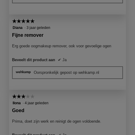
☆☆☆☆☆
☆☆☆☆☆
5
Diana
·
3 jaar geleden
van
Fijne remover
5
sterren.
Erg goede oogmakeup remover, ook voor gevoelige ogen
Beveelt dit product aan
✔
Ja
Oorspronkelijk gepost op wehkamp.nl
☆☆☆☆☆
☆☆☆☆☆
3
Ilona
·
4 jaar geleden
van
Goed
5
sterren.
Prima, doet zijn werk en reinigt de ogen voldoende.