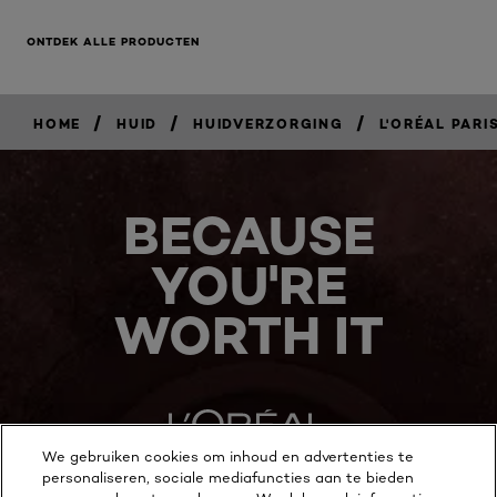
ONTDEK ALLE PRODUCTEN
/
/
/
HOME
HUID
HUIDVERZORGING
L'ORÉAL PARI
BECAUSE
YOU'RE
WORTH IT
We gebruiken cookies om inhoud en advertenties te
personaliseren, sociale mediafuncties aan te bieden