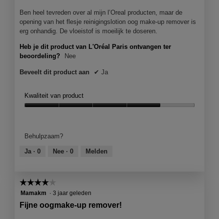
5
sterren.
Ben heel tevreden over al mijn l’Oreal producten, maar de
opening van het flesje reinigingslotion oog make-up remover is
erg onhandig. De vloeistof is moeilijk te doseren.
Heb je dit product van L'Oréal Paris ontvangen ter
beoordeling?
Nee
Beveelt dit product aan
✔
Ja
Kwaliteit van product
Kwaliteit
van
product,
Behulpzaam?
4
van
Ja ·
0
Nee ·
0
Melden
5
☆☆☆☆☆
☆☆☆☆☆
4
Mamakm
·
3 jaar geleden
van
Fijne oogmake-up remover!
5