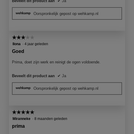
Beveelt dit product aan
✔
Ja
Oorspronkelijk gepost op wehkamp.nl
☆☆☆☆☆
☆☆☆☆☆
3
Ilona
·
4 jaar geleden
van
Goed
5
sterren.
Prima, doet zijn werk en reinigt de ogen voldoende.
Beveelt dit product aan
✔
Ja
Oorspronkelijk gepost op wehkamp.nl
☆☆☆☆☆
☆☆☆☆☆
5
Miranneke
·
8 maanden geleden
van
prima
5