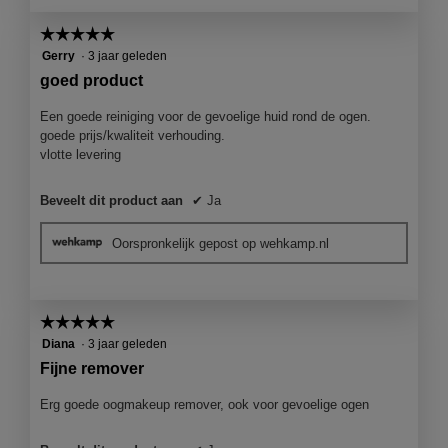
☆☆☆☆☆
☆☆☆☆☆
5
Gerry
·
3 jaar geleden
van
goed product
5
sterren.
Een goede reiniging voor de gevoelige huid rond de ogen.
goede prijs/kwaliteit verhouding.
vlotte levering
Beveelt dit product aan
✔
Ja
Oorspronkelijk gepost op wehkamp.nl
☆☆☆☆☆
☆☆☆☆☆
5
Diana
·
3 jaar geleden
van
Fijne remover
5
sterren.
Erg goede oogmakeup remover, ook voor gevoelige ogen