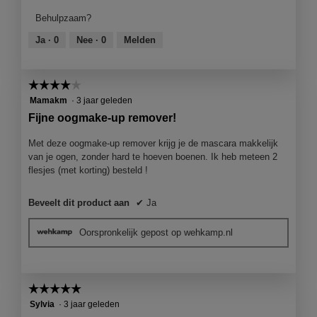
product,
Behulpzaam?
4
van
Ja ·
0
Nee ·
0
Melden
5
☆☆☆☆☆
☆☆☆☆☆
4
Mamakm
·
3 jaar geleden
van
Fijne oogmake-up remover!
5
sterren.
Met deze oogmake-up remover krijg je de mascara makkelijk
van je ogen, zonder hard te hoeven boenen. Ik heb meteen 2
flesjes (met korting) besteld !
Beveelt dit product aan
✔
Ja
Oorspronkelijk gepost op wehkamp.nl
☆☆☆☆☆
☆☆☆☆☆
5
Sylvia
·
3 jaar geleden
van