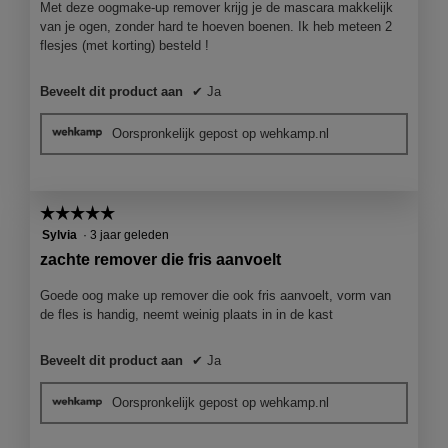
sterren.
Met deze oogmake-up remover krijg je de mascara makkelijk
van je ogen, zonder hard te hoeven boenen. Ik heb meteen 2
flesjes (met korting) besteld !
Beveelt dit product aan
✔
Ja
Oorspronkelijk gepost op wehkamp.nl
☆☆☆☆☆
☆☆☆☆☆
5
Sylvia
·
3 jaar geleden
van
zachte remover die fris aanvoelt
5
sterren.
Goede oog make up remover die ook fris aanvoelt, vorm van
de fles is handig, neemt weinig plaats in in de kast
Beveelt dit product aan
✔
Ja
Oorspronkelijk gepost op wehkamp.nl