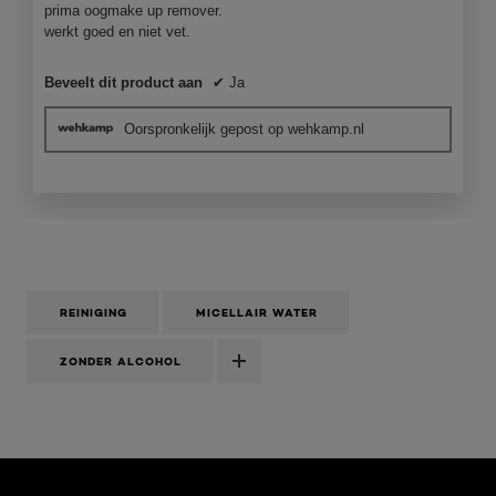
sterren.
prima oogmake up remover.
werkt goed en niet vet.
Beveelt dit product aan
✔
Ja
Oorspronkelijk gepost op wehkamp.nl
REINIGING
MICELLAIR WATER
ZONDER ALCOHOL
Overslaan het dia: Voor een stralende huid ALGEMEEN