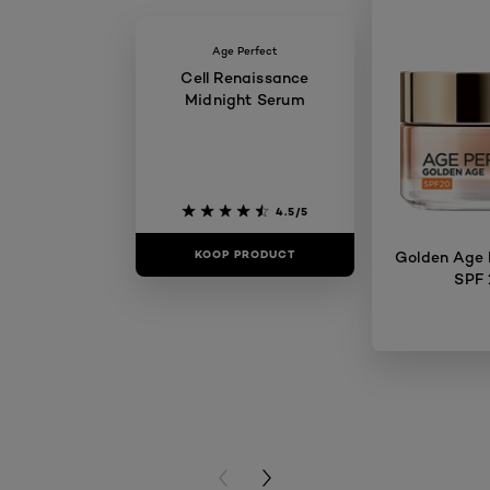
Age Perfect
Cell Renaissance
Midnight Serum
4.5/5
KOOP PRODUCT
Golden Age
SPF
KOOP PR
PREVIOUS CARD
NEXT CARD