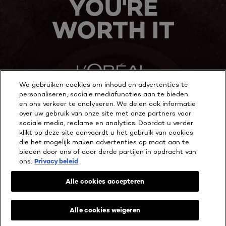
YOU'RE
WORTH IT
We gebruiken cookies om inhoud en advertenties te
personaliseren, sociale mediafuncties aan te bieden
en ons verkeer te analyseren. We delen ook informatie
MEER ONTDEKKEN
over uw gebruik van onze site met onze partners voor
sociale media, reclame en analytics. Doordat u verder
ADDRESS
klikt op deze site aanvaardt u het gebruik van cookies
die het mogelijk maken advertenties op maat aan te
bieden door ons of door derde partijen in opdracht van
ons.
Privacy beleid
Facebook
YouTube
Instagram
Alle cookies accepteren
Cookie Instellingen
Alle cookies weigeren
Privacy beleid
Wettelijke Bepalingen