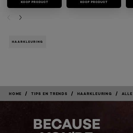
KOOP PRODUCT
KOOP PRODUCT
PREVIOUS CARD
NEXT CARD
HAARKLEURING
/
/
/
HOME
TIPS EN TRENDS
HAARKLEURING
ALLE
BECAUSE