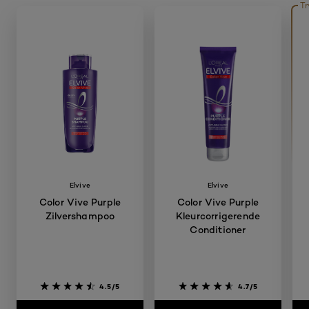
Tr
skip slider
Elvive
Elvive
Color Vive Purple
Color Vive Purple
Zilvershampoo
Kleurcorrigerende
Conditioner
4.5/5
4.7/5