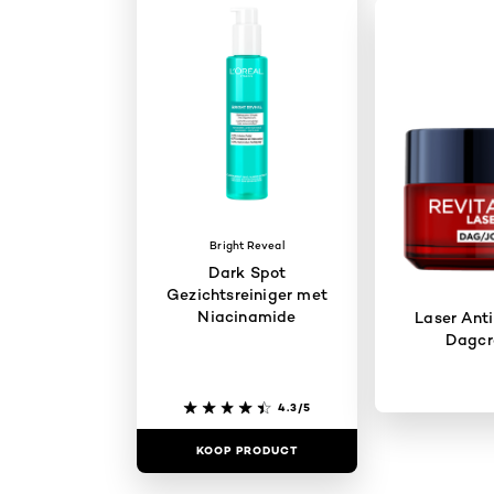
Bright Reveal
Dark Spot
Gezichtsreiniger met
Niacinamide
Laser Ant
Dagc
4.3/5
KOOP PRODUCT