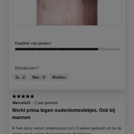
e
a
c
t
i
N
F
e
a
o
o
t
p
Kwaliteit van product
o
e
M
n
Kwaliteit
e
j
van
t
e
product,
Behulpzaam?
d
e
4
e
e
van
Ja ·
2
Nee ·
0
Melden
z
n
5
e
m
a
o
☆☆☆☆☆
☆☆☆☆☆
c
d
t
5
Marcel123
·
2 jaar geleden
a
i
van
Werkt prima tegen ouderdomsvlekjes. Ook bij
a
e
5
l
mannen
o
sterren.
d
p
i
Ik heb deze serum ondertussen zo'n 3 weken gebruikt en na de
e
a
eerste week waren de meeste van de kleinere