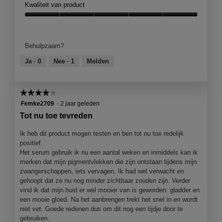
Kwaliteit van product
e
o
i
M
Kwaliteit
t
e
van
❤️
t
product,
Behulpzaam?
d
5
e
van
Ja ·
0
Nee ·
1
Melden
z
5
e
a
☆☆☆☆☆
☆☆☆☆☆
c
t
4
Femke2709
·
2 jaar geleden
i
van
Tot nu toe tevreden
e
5
o
sterren.
Ik heb dit product mogen testen en ben tot nu toe redelijk
p
positief.
e
Het serum gebruik ik nu een aantal weken en inmiddels kan ik
n
merken dat mijn pigmentvlekken die zijn ontstaan tijdens mijn
j
zwangerschappen, iets vervagen. Ik had wel verwacht en
e
gehoopt dat ze nu nog minder zichtbaar zouden zijn. Verder
e
vind ik dat mijn huid er wel mooier van is geworden: gladder en
e
een mooie gloed. Na het aanbrengen trekt het snel in en wordt
n
niet vet. Goede redenen dus om dit nog een tijdje door te
m
gebruiken.