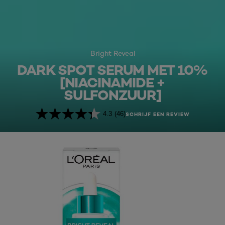
Bright Reveal
DARK SPOT SERUM MET 10%
[NIACINAMIDE​ +
SULFONZUUR]​
4.3
(46)
SCHRIJF EEN REVIEW