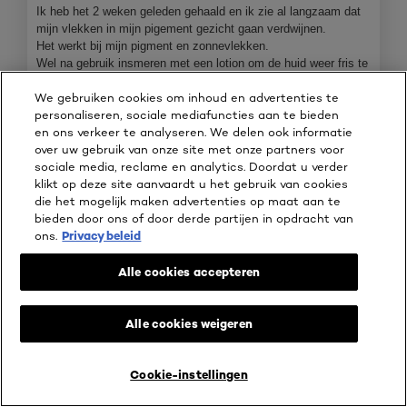
sterren.
Ik heb het 2 weken geleden gehaald en ik zie al langzaam dat
mijn vlekken in mijn pigement gezicht gaan verdwijnen.
Het werkt bij mijn pigment en zonnevlekken.
Wel na gebruik insmeren met een lotion om de huid weer fris te
krijgen
We gebruiken cookies om inhoud en advertenties te
personaliseren, sociale mediafuncties aan te bieden
Beveelt dit product aan
✔
Ja
en ons verkeer te analyseren. We delen ook informatie
over uw gebruik van onze site met onze partners voor
Kwaliteit van product
sociale media, reclame en analytics. Doordat u verder
klikt op deze site aanvaardt u het gebruik van cookies
Kwaliteit
die het mogelijk maken advertenties op maat aan te
van
bieden door ons of door derde partijen in opdracht van
product,
ons.
Privacy beleid
Behulpzaam?
4
van
Ja ·
1
Nee ·
0
Melden
Alle cookies accepteren
5
Alle cookies weigeren
☆☆☆☆☆
☆☆☆☆☆
3
Vilanza1
·
2 jaar geleden
van
Bij mij geen verschil
Cookie-instellingen
KOOP ONLINE BIJ
5
sterren.
Toen ik dit mocht testen dacht ik, als dit toch eens zou werken!