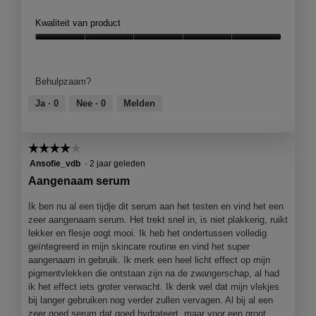
e
o
o
t
Kwaliteit van product
o
o
r
M
Kwaliteit
d
e
van
e
t
product,
Behulpzaam?
l
d
5
i
e
van
Ja ·
0
Nee ·
0
Melden
n
z
5
g
e
f
a
☆☆☆☆☆
☆☆☆☆☆
o
c
t
t
4
Ansofie_vdb
·
2 jaar geleden
o
i
van
Aangenaam serum
1
e
5
.
o
sterren.
Ik ben nu al een tijdje dit serum aan het testen en vind het een
p
zeer aangenaam serum. Het trekt snel in, is niet plakkerig, ruikt
e
lekker en flesje oogt mooi. Ik heb het ondertussen volledig
n
geïntegreerd in mijn skincare routine en vind het super
j
aangenaam in gebruik. Ik merk een heel licht effect op mijn
e
pigmentvlekken die ontstaan zijn na de zwangerschap, al had
e
ik het effect iets groter verwacht. Ik denk wel dat mijn vlekjes
e
bij langer gebruiken nog verder zullen vervagen. Al bij al een
n
zeer goed serum dat goed hydrateert, maar voor een groot