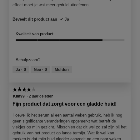
m
effect moet je wat meer geduld uitoefenen.
o
d
Beveelt dit product aan
✔
Ja
a
a
l
Kwaliteit van product
d
Kwaliteit
i
van
a
product,
l
Behulpzaam?
4
o
van
o
Ja ·
0
Nee ·
0
Melden
5
g
v
e
☆☆☆☆☆
☆☆☆☆☆
n
4
Kim99
·
2 jaar geleden
s
van
Fijn product dat zorgt voor een gladde huid!
t
5
e
sterren.
Hoewel ik het serum al een aantal weken gebruik, heb ik nog
r
geen significante veranderingen opgemerkt wat betreft de
.
vlekjes op mijn gezicht. Misschien dat dit wel zo zal zijn bij het
gebruik van het product op lange termijn. Wat ik wel kan
merken is dat mijn huid gladder aanvoelt na een paar weken