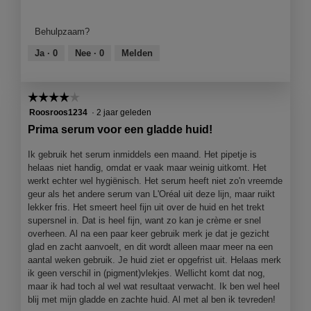
van
product,
Behulpzaam?
3
van
Ja ·
0
Nee ·
0
Melden
5
☆☆☆☆☆
☆☆☆☆☆
4
Roosroos1234
·
2 jaar geleden
van
Prima serum voor een gladde huid!
5
sterren.
Ik gebruik het serum inmiddels een maand. Het pipetje is
helaas niet handig, omdat er vaak maar weinig uitkomt. Het
werkt echter wel hygiënisch. Het serum heeft niet zo'n vreemde
geur als het andere serum van L'Oréal uit deze lijn, maar ruikt
lekker fris. Het smeert heel fijn uit over de huid en het trekt
supersnel in. Dat is heel fijn, want zo kan je crème er snel
overheen. Al na een paar keer gebruik merk je dat je gezicht
glad en zacht aanvoelt, en dit wordt alleen maar meer na een
aantal weken gebruik. Je huid ziet er opgefrist uit. Helaas merk
ik geen verschil in (pigment)vlekjes. Wellicht komt dat nog,
maar ik had toch al wel wat resultaat verwacht. Ik ben wel heel
blij met mijn gladde en zachte huid. Al met al ben ik tevreden!