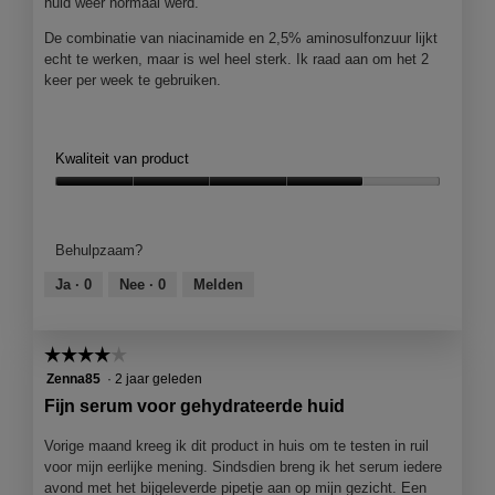
huid weer normaal werd.
De combinatie van niacinamide en 2,5% aminosulfonzuur lijkt
echt te werken, maar is wel heel sterk. Ik raad aan om het 2
keer per week te gebruiken.
Kwaliteit van product
Kwaliteit
van
product,
Behulpzaam?
4
van
Ja ·
0
Nee ·
0
Melden
5
☆☆☆☆☆
☆☆☆☆☆
4
Zenna85
·
2 jaar geleden
van
Fijn serum voor gehydrateerde huid
5
sterren.
Vorige maand kreeg ik dit product in huis om te testen in ruil
voor mijn eerlijke mening. Sindsdien breng ik het serum iedere
avond met het bijgeleverde pipetje aan op mijn gezicht. Een