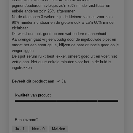
n
l
pigment/ouderdomsvlekjes zo’n 75% minder zichtbaar en
j
o
enkele anderen zo’n 25% afgenomen.
e
o
Na de afgelopen 3 weken zijn de kleinere vlekjes voor zo’n
e
g
90% minder zichtbaar en de grotere ook al zo’n 60% minder
e
v
zichtbaar.
n
e
Dit werkt dus ook goed op een wat oudere mannenhuid.
m
n
Aanbrengen gaat vrij eenvoudig door de ingebouwde pipet en
o
s
omdat het een soort gel is, blijven de paar druppels goed op je
d
t
vinger liggen.
a
e
De spot serum ruikt best lekker, smeert goed uit en voelt niet
a
r
vettig aan. Het duurt enkele minuten voor het in de huid is
l
.
ingetrokken
d
i
Beveelt dit product aan
✔
Ja
a
l
o
Kwaliteit van product
o
g
Kwaliteit
v
van
e
product,
Behulpzaam?
n
5
s
van
Ja ·
1
Nee ·
0
Melden
t