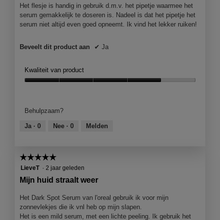
o
Het flesje is handig in gebruik d.m.v. het pipetje waarmee het
d
serum gemakkelijk te doseren is. Nadeel is dat het pipetje het
a
serum niet altijd even goed opneemt. Ik vind het lekker ruiken!
a
l
Beveelt dit product aan
✔
Ja
d
i
a
Kwaliteit van product
l
Kwaliteit
o
van
o
product,
g
Behulpzaam?
4
v
van
e
Ja ·
0
Nee ·
0
Melden
5
n
s
t
☆☆☆☆☆
☆☆☆☆☆
e
5
LieveT
·
2 jaar geleden
r
van
Mijn huid straalt weer
.
5
sterren.
Het Dark Spot Serum van l'oreal gebruik ik voor mijn
zonnevlekjes die ik vnl heb op mijn slapen.
Het is een mild serum, met een lichte peeling. Ik gebruik het