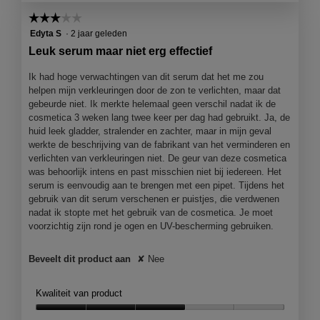
☆☆☆☆☆
☆☆☆☆☆
3
Edyta S
·
2 jaar geleden
van
Leuk serum maar niet erg effectief
5
sterren.
Ik had hoge verwachtingen van dit serum dat het me zou
helpen mijn verkleuringen door de zon te verlichten, maar dat
gebeurde niet. Ik merkte helemaal geen verschil nadat ik de
cosmetica 3 weken lang twee keer per dag had gebruikt. Ja, de
huid leek gladder, stralender en zachter, maar in mijn geval
werkte de beschrijving van de fabrikant van het verminderen en
verlichten van verkleuringen niet. De geur van deze cosmetica
was behoorlijk intens en past misschien niet bij iedereen. Het
serum is eenvoudig aan te brengen met een pipet. Tijdens het
gebruik van dit serum verschenen er puistjes, die verdwenen
nadat ik stopte met het gebruik van de cosmetica. Je moet
voorzichtig zijn rond je ogen en UV-bescherming gebruiken.
Beveelt dit product aan
✘
Nee
Kwaliteit van product
Kwaliteit