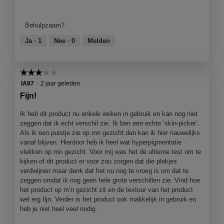
Kwaliteit
van
product,
Behulpzaam?
4
van
Ja ·
1
Nee ·
0
Melden
5
☆☆☆☆☆
☆☆☆☆☆
3
IA87
·
2 jaar geleden
van
Fijn!
5
sterren.
Ik heb dit product nu enkele weken in gebruik en kan nog niet
zeggen dat ik echt verschil zie. Ik ben een echte ‘skin-picker’.
Als ik een puistje zie op mn gezicht dan kan ik hier nauwelijks
vanaf blijven. Hierdoor heb ik heel wat hyperpigmentatie
vlekken op mn gezicht. Voor mij was het de ultieme test om te
kijken of dit product er voor zou zorgen dat die plekjes
verdwijnen maar denk dat het nu nog te vroeg is om dat te
zeggen omdat ik nog geen hele grote verschillen zie. Vind hoe
het product op m’n gezicht zit en de textuur van het product
wel erg fijn. Verder is het product ook makkelijk in gebruik en
heb je niet heel veel nodig.