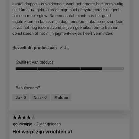
aantal druppels is voldoende, want het smeert heel eenvoudig
uit. Direct na gebruik voelt mijn huid gehydrateerder en geeft
het een mooie glow. Na een aantal minuten is het goed
ingetrokken en kan ik mijn dagcrème en make-up erover doen.
Ik zal het nog iedere avond blijven gebruiken om te kunnen
constateren of het mijn pigmentvlekjes heeft verminderd
Beveelt dit product aan
✔
Ja
Kwaliteit van product
Kwaliteit
van
product,
Behulpzaam?
4
van
Ja ·
0
Nee ·
0
Melden
5
☆☆☆☆☆
☆☆☆☆☆
4
goudkuipje
·
2 jaar geleden
van
Het werpt zijn vruchten af
5