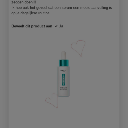
zeggen doen!!!
Ik heb ook het gevoel dat een serum een mooie aanvulling is
op je dagelijkse routine!
Beveelt dit product aan
✔
Ja
L
F
o
o
v
t