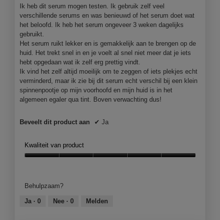
sterren.
Ik heb dit serum mogen testen. Ik gebruik zelf veel
verschillende serums en was benieuwd of het serum doet wat
het beloofd. Ik heb het serum ongeveer 3 weken dagelijks
gebruikt.
Het serum ruikt lekker en is gemakkelijk aan te brengen op de
huid. Het trekt snel in en je voelt al snel niet meer dat je iets
hebt opgedaan wat ik zelf erg prettig vindt.
Ik vind het zelf altijd moeilijk om te zeggen of iets plekjes echt
verminderd, maar ik zie bij dit serum echt verschil bij een klein
spinnenpootje op mijn voorhoofd en mijn huid is in het
algemeen egaler qua tint. Boven verwachting dus!
Beveelt dit product aan
✔
Ja
Kwaliteit van product
Kwaliteit
van
product,
Behulpzaam?
5
van
Ja ·
0
Nee ·
0
Melden
5