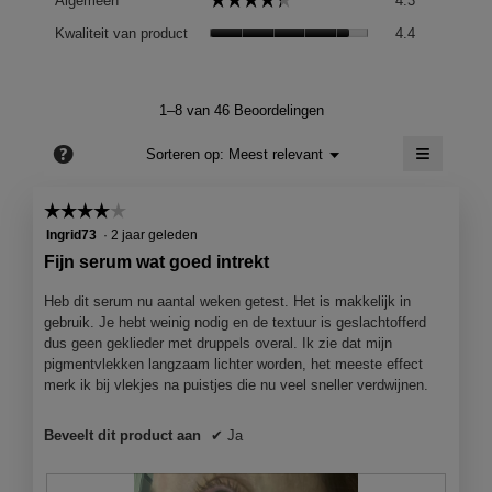
Algemeen
4.3
gemiddelde
Kwaliteit
scorewaard
Kwaliteit van product
4.4
van
is
product,
4.3
gemiddelde
van
scorewaard
1–8 van 46 Beoordelingen
5.
is
≡
4.4
?
Menu
Sorteren op:
Meest relevant
▼
van
Als
5.
je
op
☆☆☆☆☆
☆☆☆☆☆
de
4
volgend
Ingrid73
·
2 jaar geleden
knop
van
Fijn serum wat goed intrekt
klikt,
5
wordt
de
sterren.
Heb dit serum nu aantal weken getest. Het is makkelijk in
onderst
gebruik. Je hebt weinig nodig en de textuur is geslachtofferd
inhoud
bijgewer
dus geen geklieder met druppels overal. Ik zie dat mijn
pigmentvlekken langzaam lichter worden, het meeste effect
merk ik bij vlekjes na puistjes die nu veel sneller verdwijnen.
Beveelt dit product aan
✔
Ja