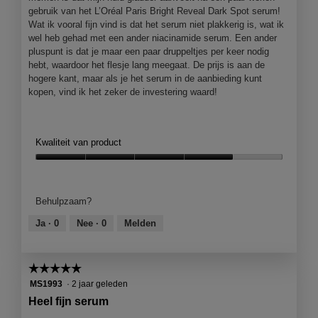
gebruik van het L’Oréal Paris Bright Reveal Dark Spot serum!
Wat ik vooral fijn vind is dat het serum niet plakkerig is, wat ik
wel heb gehad met een ander niacinamide serum. Een ander
pluspunt is dat je maar een paar druppeltjes per keer nodig
hebt, waardoor het flesje lang meegaat. De prijs is aan de
hogere kant, maar als je het serum in de aanbieding kunt
kopen, vind ik het zeker de investering waard!
Kwaliteit van product
Kwaliteit
van
product,
Behulpzaam?
4
van
Ja ·
0
Nee ·
0
Melden
5
☆☆☆☆☆
☆☆☆☆☆
5
MS1993
·
2 jaar geleden
van
Heel fijn serum
5