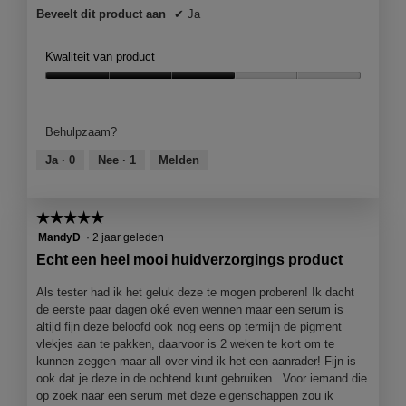
Beveelt dit product aan
✔
Ja
Kwaliteit van product
Kwaliteit
van
product,
Behulpzaam?
3
van
Ja ·
0
Nee ·
1
Melden
5
☆☆☆☆☆
☆☆☆☆☆
5
MandyD
·
2 jaar geleden
van
Echt een heel mooi huidverzorgings product
5
sterren.
Als tester had ik het geluk deze te mogen proberen! Ik dacht
de eerste paar dagen oké even wennen maar een serum is
altijd fijn deze beloofd ook nog eens op termijn de pigment
vlekjes aan te pakken, daarvoor is 2 weken te kort om te
kunnen zeggen maar all over vind ik het een aanrader! Fijn is
ook dat je deze in de ochtend kunt gebruiken . Voor iemand die
op zoek naar een serum met deze eigenschappen zou ik