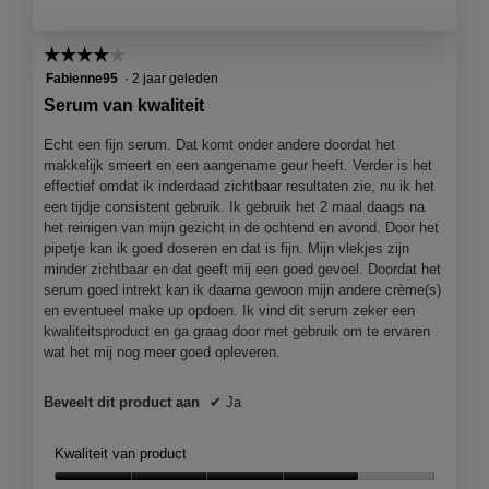
5
e
r
☆☆☆☆☆
☆☆☆☆☆
.
4
Fabienne95
·
2 jaar geleden
van
Serum van kwaliteit
5
sterren.
Echt een fijn serum. Dat komt onder andere doordat het
makkelijk smeert en een aangename geur heeft. Verder is het
effectief omdat ik inderdaad zichtbaar resultaten zie, nu ik het
een tijdje consistent gebruik. Ik gebruik het 2 maal daags na
het reinigen van mijn gezicht in de ochtend en avond. Door het
pipetje kan ik goed doseren en dat is fijn. Mijn vlekjes zijn
minder zichtbaar en dat geeft mij een goed gevoel. Doordat het
serum goed intrekt kan ik daarna gewoon mijn andere crème(s)
en eventueel make up opdoen. Ik vind dit serum zeker een
kwaliteitsproduct en ga graag door met gebruik om te ervaren
wat het mij nog meer goed opleveren.
Beveelt dit product aan
✔
Ja
Kwaliteit van product