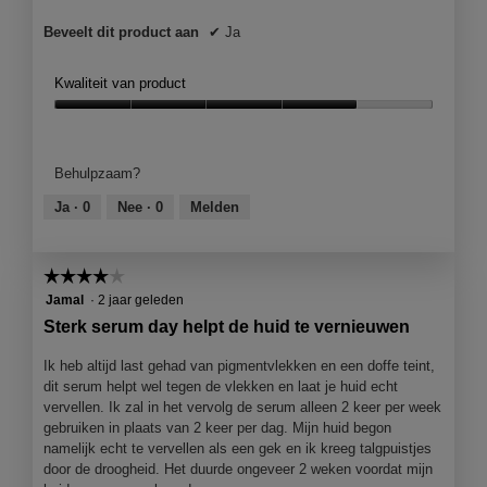
Beveelt dit product aan
✔
Ja
Kwaliteit van product
Kwaliteit
van
product,
Behulpzaam?
4
van
Ja ·
0
Nee ·
0
Melden
5
☆☆☆☆☆
☆☆☆☆☆
4
Jamal
·
2 jaar geleden
van
Sterk serum day helpt de huid te vernieuwen
5
sterren.
Ik heb altijd last gehad van pigmentvlekken en een doffe teint,
dit serum helpt wel tegen de vlekken en laat je huid echt
vervellen. Ik zal in het vervolg de serum alleen 2 keer per week
gebruiken in plaats van 2 keer per dag. Mijn huid begon
namelijk echt te vervellen als een gek en ik kreeg talgpuistjes
door de droogheid. Het duurde ongeveer 2 weken voordat mijn