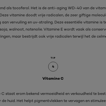
end als tocoferol. Het is de anti-aging WD-40 van de vita
eze vitamine doodt vrije radicalen, de zeer giftige molecul
 aan vervuiling en uv-straling. Deze essentiële vitamine is t
 soja, walnoot, notenolie. Vitamine E wordt vaak als conse
gen, maar bestrijdt ook vrije radicalen terwijl het de ce
TIP
4
Vitamine C
e C staat erom bekend vermoeidheid en verkoudheid te bestr
r de huid. Het helpt pigmentvlekken te vervagen en stimulee