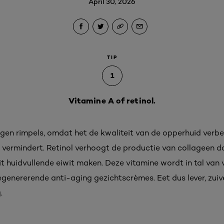
April 30, 2026
TIP
1
Vitamine A of retinol.
egen rimpels, omdat het de kwaliteit van de opperhuid verbe
ermindert. Retinol verhoogt de productie van collageen do
dit huidvullende eiwit maken. Deze vitamine wordt in tal va
regenererende anti-aging gezichtscrèmes. Eet dus lever, zuiv
.