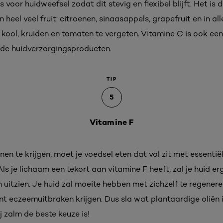
s voor huidweefsel zodat dit stevig en flexibel blijft. Het is 
in heel veel fruit: citroenen, sinaasappels, grapefruit en in a
e, kool, kruiden en tomaten te vergeten. Vitamine C is ook ee
nde huidverzorgingsproducten.
TIP
5
Vitamine F
nen te krijgen, moet je voedsel eten dat vol zit met essentië
ls je lichaam een tekort aan vitamine F heeft, zal je huid 
 uitzien. Je huid zal moeite hebben met zichzelf te regener
nt eczeemuitbraken krijgen. Dus sla wat plantaardige oliën
j zalm de beste keuze is!