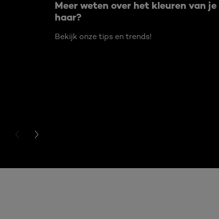
Meer weten over het kleuren van je
haar?
Bekijk onze tips en trends!
PREVIOUS CARD
NEXT CARD
Overslaan het dia: 5 beste make-up tips