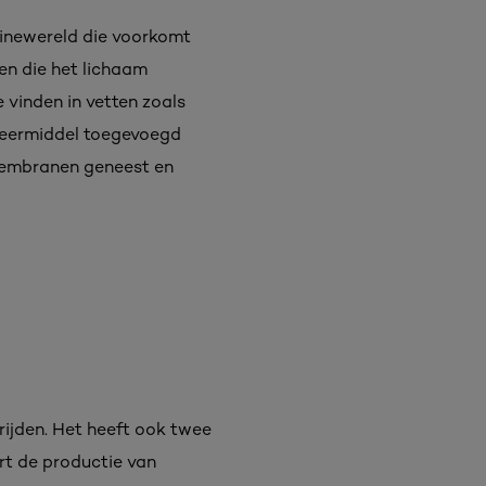
minewereld die voorkomt
en die het lichaam
e vinden in vetten zoals
rveermiddel toegevoegd
lmembranen geneest en
ijden. Het heeft ook twee
rt de productie van