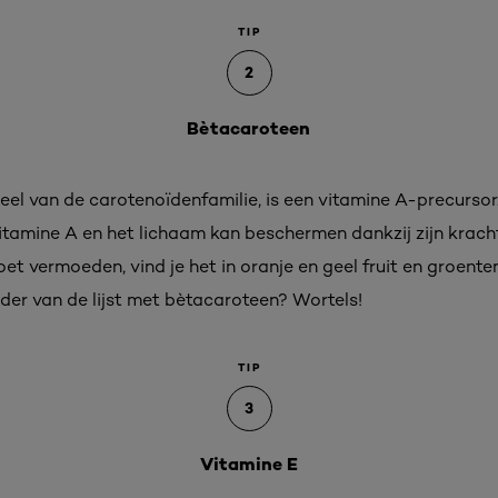
TIP
2
Bètacaroteen
el van de carotenoïdenfamilie, is een vitamine A-precursor.
vitamine A en het lichaam kan beschermen dankzij zijn krac
et vermoeden, vind je het in oranje en geel fruit en groent
er van de lijst met bètacaroteen? Wortels!
TIP
3
Vitamine E