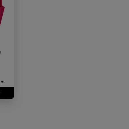
d
8/5
T