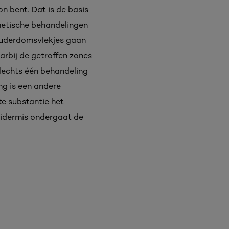
on bent. Dat is de basis
metische behandelingen
 ouderdomsvlekjes gaan
rbij de getroffen zones
lechts één behandeling
ng is een andere
e substantie het
epidermis ondergaat de