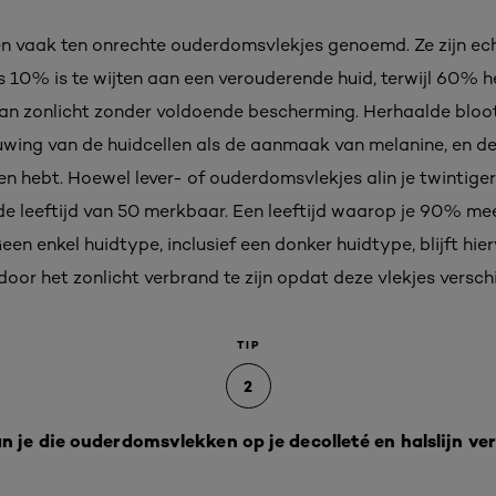
n vaak ten onrechte ouderdomsvlekjes genoemd. Ze zijn echt
s 10% is te wijten aan een verouderende huid, terwijl 60% h
aan zonlicht zonder voldoende bescherming. Herhaalde bloot
euwing van de huidcellen als de aanmaak van melanine, en 
n hebt. Hoewel lever- of ouderdomsvlekjes alin je twintiger
e leeftijd van 50 merkbaar. Een leeftijd waarop je 90% me
Geen enkel huidtype, inclusief een donker huidtype, blijft h
door het zonlicht verbrand te zijn opdat deze vlekjes verschi
TIP
2
n je die ouderdomsvlekken op je decolleté en halslijn ve