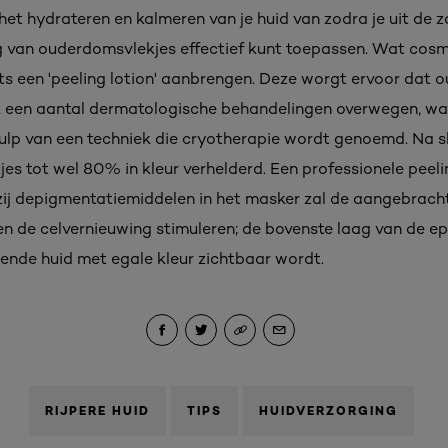
 het hydrateren en kalmeren van je huid van zodra je uit de z
g van ouderdomsvlekjes effectief kunt toepassen. Wat cos
chts een 'peeling lotion' aanbrengen. Deze worgt ervoor dat
k een aantal dermatologische behandelingen overwegen, waa
lp van een techniek die cryotherapie wordt genoemd. Na s
es tot wel 80% in kleur verhelderd. Een professionele peeli
zij depigmentatiemiddelen in het masker zal de aangebracht
en de celvernieuwing stimuleren; de bovenste laag van de 
lende huid met egale kleur zichtbaar wordt.
RIJPERE HUID
TIPS
HUIDVERZORGING