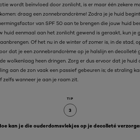
ie wordt beïnvloed door zonlicht, is er maar één zekere m
komen: draag een zonnebrandcrème! Zodra je je huid begint
schermingsfactor van SPF 50 aan te brengen die jouw huid 
w huid eenmaal aan het zonlicht gewend is geraakt, kun je g
nbrengen. Of het nu in de winter of zomer is, in de stad, op
 voor dat je een zonnebrandcrème op je halslijn en decolleté 
e wolkenlaag heen dringen. Zorg er dus ervoor dat je huid 
ling aan de zon vaak een passief gebeuren is; de straling kan 
of zelfs wanneer je aan je raam zit.
TIP
3
oe kan je die ouderdomsvlekjes op je decolleté verzorg