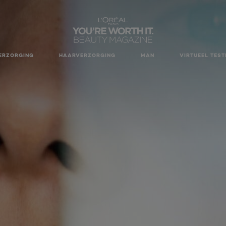
ERZORGING
HAARVERZORGING
MAN
VIRTUEEL TEST