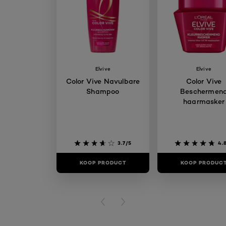
Elvive
Elvive
Color Vive Navulbare
Color Vive
Shampoo
Beschermen
haarmasker
3.7/5
4.
KOOP PRODUCT
KOOP PRODUC
PREVIOUS CARD
NEXT CARD