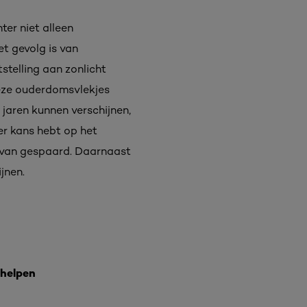
er niet alleen
et gevolg is van
stelling aan zonlicht
deze ouderdomsvlekjes
 jaren kunnen verschijnen,
er kans hebt op het
iervan gespaard. Daarnaast
jnen.
rhelpen