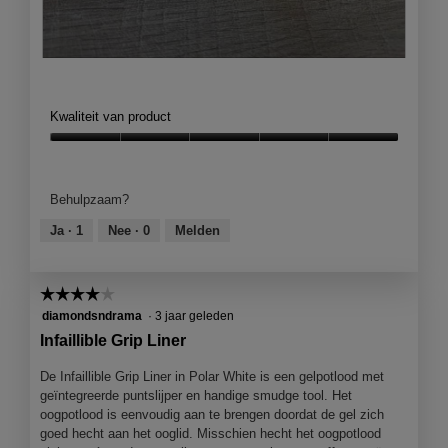
D
F
e
o
E
t
Kwaliteit van product
y
o
e
M
Kwaliteit
l
e
van
i
t
product,
Behulpzaam?
n
d
5
e
e
van
Ja ·
1
Nee ·
0
Melden
r
z
5
e
a
☆☆☆☆☆
☆☆☆☆☆
c
t
4
diamondsndrama
·
3 jaar geleden
i
van
Infaillible Grip Liner
e
5
o
sterren.
De Infaillible Grip Liner in Polar White is een gelpotlood met
p
geïntegreerde puntslijper en handige smudge tool. Het
e
oogpotlood is eenvoudig aan te brengen doordat de gel zich
n
goed hecht aan het ooglid. Misschien hecht het oogpotlood
j