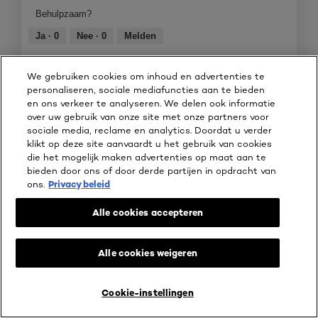
product,
Behulpzaam?
5
van
Ja ·
0
Nee ·
0
Melden
5
We gebruiken cookies om inhoud en advertenties te
☆☆☆☆☆
☆☆☆☆☆
personaliseren, sociale mediafuncties aan te bieden
5
Jill185
·
3 jaar geleden
en ons verkeer te analyseren. We delen ook informatie
van
Mooie frisse blik, blijft goed zitten
over uw gebruik van onze site met onze partners voor
5
sociale media, reclame en analytics. Doordat u verder
sterren.
Ik ben erg enthousiast! Het is goed aan te brengen en geeft
klikt op deze site aanvaardt u het gebruik van cookies
een frisse blik. In het begin vond ik het wit wel erg wit, maar
die het mogelijk maken advertenties op maat aan te
door het met de achterkant iets uit te vegen, geeft het een
bieden door ons of door derde partijen in opdracht van
zachter effect. Of je nu gaat sporten, gaat stappen of dat het
ons.
Privacy beleid
een warme dag is, het blijft goed zitten.
Ik heb wel even op internet opgezocht hoe en waar je hem het
Alle cookies accepteren
beste kunt aanbrengen en dat heeft wel geholpen voor het
juiste effect.
Er product bevat een potloodje, een sponsje en een
Alle cookies weigeren
puntenslijper. Ik zal hem zeker aanraden!
Cookie-instellingen
Beveelt dit product aan
✔
Ja
LIVE TRY ON
KOOP ONLINE BIJ