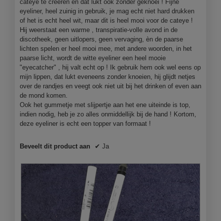
cateye te creëren en dat lukt ook zonder geknoei ! Fijne
eyeliner, heel zuinig in gebruik, je mag echt niet hard drukken
of het is echt heel wit, maar dit is heel mooi voor de cateye !
Hij weerstaat een warme , transpiratie-volle avond in de
discotheek, geen uitlopers, geen vervaging, èn de paarse
lichten spelen er heel mooi mee, met andere woorden, in het
paarse licht, wordt de witte eyeliner een heel mooie
"eyecatcher" , hij valt echt op ! Ik gebruik hem ook wel eens op
mijn lippen, dat lukt eveneens zonder knoeien, hij glijdt netjes
over de randjes en veegt ook niet uit bij het drinken of even aan
de mond komen.
Ook het gummetje met slijpertje aan het ene uiteinde is top,
indien nodig, heb je zo alles onmiddellijk bij de hand ! Kortom,
deze eyeliner is echt een topper van formaat !
Beveelt dit product aan
✔
Ja