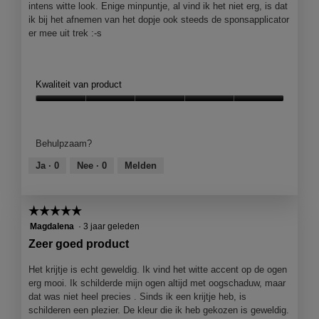
n
intens witte look. Enige minpuntje, al vind ik het niet erg, is dat
e
m
ik bij het afnemen van het dopje ook steeds de sponsapplicator
n
o
er mee uit trek :-s
s
d
t
a
e
a
r
l
Kwaliteit van product
.
d
Kwaliteit
i
van
a
product,
l
Behulpzaam?
5
o
van
o
Ja ·
0
Nee ·
0
Melden
5
g
v
e
☆☆☆☆☆
☆☆☆☆☆
n
5
Magdalena
·
3 jaar geleden
s
van
Zeer goed product
t
5
e
sterren.
Het krijtje is echt geweldig. Ik vind het witte accent op de ogen
r
erg mooi. Ik schilderde mijn ogen altijd met oogschaduw, maar
.
dat was niet heel precies . Sinds ik een krijtje heb, is
schilderen een plezier. De kleur die ik heb gekozen is geweldig.