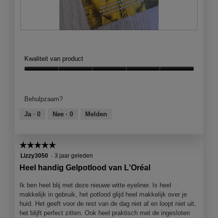
B
F
e
o
o
t
Kwaliteit van product
o
o
r
M
Kwaliteit
d
e
van
e
t
product,
Behulpzaam?
l
d
5
i
e
van
Ja ·
0
Nee ·
0
Melden
n
z
5
g
e
f
a
☆☆☆☆☆
☆☆☆☆☆
o
c
t
t
5
Lizzy3050
·
3 jaar geleden
o
i
van
Heel handig Gelpotlood van L'Oréal
1
e
5
.
o
sterren.
Ik ben heel blij met deze nieuwe witte eyeliner. Is heel
p
makkelijk in gebruik, het potlood glijd heel makkelijk over je
e
huid. Het geeft voor de rest van de dag niet af en loopt niet uit,
n
het blijft perfect zitten. Ook heel praktisch met de ingesloten