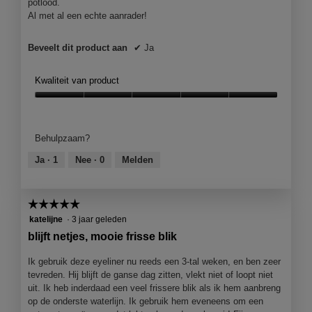
potlood.
t
a
Al met al een echte aanrader!
e
a
r
l
.
Beveelt dit product aan
✔
Ja
d
i
a
Kwaliteit van product
l
Kwaliteit
o
van
o
product,
g
Behulpzaam?
5
v
van
e
Ja ·
1
Nee ·
0
Melden
5
n
s
t
☆☆☆☆☆
☆☆☆☆☆
e
5
katelijne
·
3 jaar geleden
r
van
blijft netjes, mooie frisse blik
.
5
sterren.
Ik gebruik deze eyeliner nu reeds een 3-tal weken, en ben zeer
tevreden. Hij blijft de ganse dag zitten, vlekt niet of loopt niet
uit. Ik heb inderdaad een veel frissere blik als ik hem aanbreng
op de onderste waterlijn. Ik gebruik hem eveneens om een