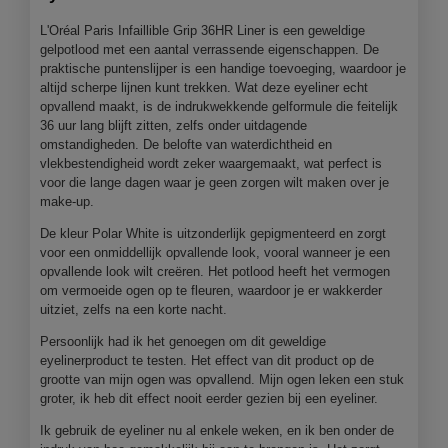
L'Oréal Paris Infaillible Grip 36HR Liner is een geweldige
gelpotlood met een aantal verrassende eigenschappen. De
praktische puntenslijper is een handige toevoeging, waardoor je
altijd scherpe lijnen kunt trekken. Wat deze eyeliner echt
opvallend maakt, is de indrukwekkende gelformule die feitelijk
36 uur lang blijft zitten, zelfs onder uitdagende
omstandigheden. De belofte van waterdichtheid en
vlekbestendigheid wordt zeker waargemaakt, wat perfect is
voor die lange dagen waar je geen zorgen wilt maken over je
make-up.
De kleur Polar White is uitzonderlijk gepigmenteerd en zorgt
voor een onmiddellijk opvallende look, vooral wanneer je een
opvallende look wilt creëren. Het potlood heeft het vermogen
om vermoeide ogen op te fleuren, waardoor je er wakkerder
uitziet, zelfs na een korte nacht.
Persoonlijk had ik het genoegen om dit geweldige
eyelinerproduct te testen. Het effect van dit product op de
grootte van mijn ogen was opvallend. Mijn ogen leken een stuk
groter, ik heb dit effect nooit eerder gezien bij een eyeliner.
Ik gebruik de eyeliner nu al enkele weken, en ik ben onder de