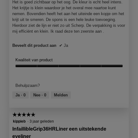
Het is goed zichtbaar op het oog. De kleur is echt heel intens.
Het krijtje is klein waardoor je het overal mee naartoe kunt
nemen. Bovendien heeft het aan het uiteinde een kopje om het
krijt uit te smeren. De spons is een hele leuke toevoeging.
Hierdoor ziet de lijn er niet zo uit Scherp. De verpakking is voor
mij efficiënt en klein. Ik raad deze ten zeerste aan .
Beveelt dit product aan
✔
Ja
Kwaliteit van product
Kwaliteit
van
product,
Behulpzaam?
5
van
Ja ·
0
Nee ·
0
Melden
5
☆☆☆☆☆
☆☆☆☆☆
5
kippieb
·
3 jaar geleden
van
InfaillibleGrip36HRLiner een uitstekende
5
eyeliner
sterren.