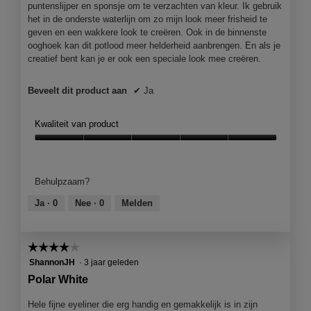
j
puntenslijper en sponsje om te verzachten van kleur. Ik gebruik
e
het in de onderste waterlijn om zo mijn look meer frisheid te
e
geven en een wakkere look te creëren. Ook in de binnenste
e
ooghoek kan dit potlood meer helderheid aanbrengen. En als je
n
creatief bent kan je er ook een speciale look mee creëren.
m
o
Beveelt dit product aan
✔
Ja
d
a
a
Kwaliteit van product
l
Kwaliteit
d
van
i
product,
a
Behulpzaam?
5
l
van
o
Ja ·
0
Nee ·
0
Melden
5
o
g
v
☆☆☆☆☆
☆☆☆☆☆
e
4
ShannonJH
·
3 jaar geleden
n
van
Polar White
s
5
t
sterren.
Hele fijne eyeliner die erg handig en gemakkelijk is in zijn
e