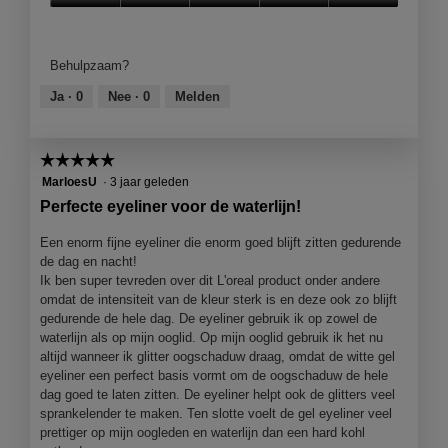
a
r
M
n
Kwaliteit
l
d
e
j
van
o
e
t
e
product,
o
Behulpzaam?
l
d
e
5
g
i
e
e
van
Ja ·
0
Nee ·
0
Melden
v
n
z
n
5
e
g
e
m
n
f
a
o
s
☆☆☆☆☆
☆☆☆☆☆
o
c
d
t
t
t
5
MarloesU
·
3 jaar geleden
a
e
o
i
van
Perfecte eyeliner voor de waterlijn!
a
r
4
e
5
l
.
.
o
sterren.
Een enorm fijne eyeliner die enorm goed blijft zitten gedurende
d
p
de dag en nacht!
i
e
Ik ben super tevreden over dit L'oreal product onder andere
a
n
omdat de intensiteit van de kleur sterk is en deze ook zo blijft
l
j
gedurende de hele dag. De eyeliner gebruik ik op zowel de
o
e
waterlijn als op mijn ooglid. Op mijn ooglid gebruik ik het nu
o
e
altijd wanneer ik glitter oogschaduw draag, omdat de witte gel
g
e
eyeliner een perfect basis vormt om de oogschaduw de hele
v
n
dag goed te laten zitten. De eyeliner helpt ook de glitters veel
e
m
sprankelender te maken. Ten slotte voelt de gel eyeliner veel
n
o
prettiger op mijn oogleden en waterlijn dan een hard kohl
s
d