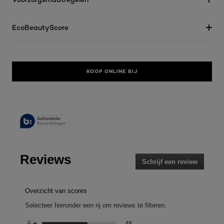
EcoBeautyScore
KOOP ONLINE BIJ
Reviews
Schrijf een review
.
Met
deze
actie
Overzicht van scores
opent
Selecteer hieronder een rij om reviews te filteren.
u
een
48 reviews met 5 sterren.
Selecteer om reviews te filteren
5
sterren
48
☆