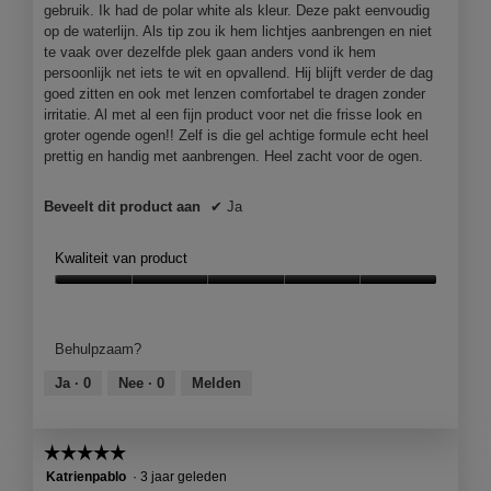
gebruik. Ik had de polar white als kleur. Deze pakt eenvoudig
r
op de waterlijn. Als tip zou ik hem lichtjes aanbrengen en niet
.
te vaak over dezelfde plek gaan anders vond ik hem
persoonlijk net iets te wit en opvallend. Hij blijft verder de dag
goed zitten en ook met lenzen comfortabel te dragen zonder
irritatie. Al met al een fijn product voor net die frisse look en
groter ogende ogen!! Zelf is die gel achtige formule echt heel
prettig en handig met aanbrengen. Heel zacht voor de ogen.
Beveelt dit product aan
✔
Ja
Kwaliteit van product
Kwaliteit
van
product,
Behulpzaam?
5
van
Ja ·
0
Nee ·
0
Melden
5
☆☆☆☆☆
☆☆☆☆☆
5
Katrienpablo
·
3 jaar geleden