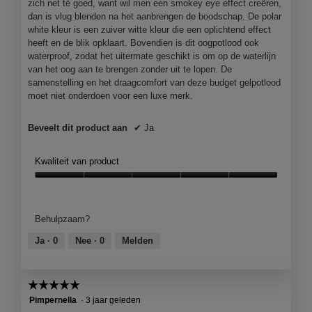
zich net té goed, want wil men een smokey eye effect creëren,
e
dan is vlug blenden na het aanbrengen de boodschap. De polar
e
white kleur is een zuiver witte kleur die een oplichtend effect
e
heeft en de blik opklaart. Bovendien is dit oogpotlood ook
n
waterproof, zodat het uitermate geschikt is om op de waterlijn
m
van het oog aan te brengen zonder uit te lopen. De
o
samenstelling en het draagcomfort van deze budget gelpotlood
d
moet niet onderdoen voor een luxe merk.
a
a
Beveelt dit product aan
✔
Ja
l
d
i
Kwaliteit van product
a
Kwaliteit
l
van
o
product,
o
Behulpzaam?
5
g
van
v
Ja ·
0
Nee ·
0
Melden
5
e
n
s
☆☆☆☆☆
☆☆☆☆☆
t
5
Pimpernella
·
3 jaar geleden
e
van