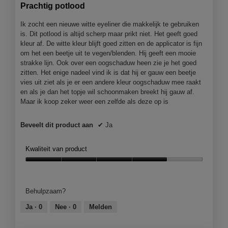
van
Prachtig potlood
5
sterren.
Ik zocht een nieuwe witte eyeliner die makkelijk te gebruiken
is. Dit potlood is altijd scherp maar prikt niet. Het geeft goed
kleur af. De witte kleur blijft goed zitten en de applicator is fijn
om het een beetje uit te vegen/blenden. Hij geeft een mooie
strakke lijn. Ook over een oogschaduw heen zie je het goed
zitten. Het enige nadeel vind ik is dat hij er gauw een beetje
vies uit ziet als je er een andere kleur oogschaduw mee raakt
en als je dan het topje wil schoonmaken breekt hij gauw af.
Maar ik koop zeker weer een zelfde als deze op is
Beveelt dit product aan
✔
Ja
Kwaliteit van product
Kwaliteit
van
product,
Behulpzaam?
4
van
Ja ·
0
Nee ·
0
Melden
5