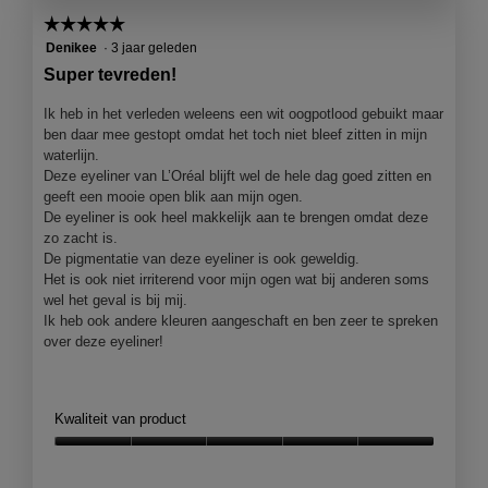
☆☆☆☆☆
☆☆☆☆☆
5
Denikee
·
3 jaar geleden
van
Super tevreden!
5
sterren.
Ik heb in het verleden weleens een wit oogpotlood gebuikt maar
ben daar mee gestopt omdat het toch niet bleef zitten in mijn
waterlijn.
Deze eyeliner van L’Oréal blijft wel de hele dag goed zitten en
geeft een mooie open blik aan mijn ogen.
De eyeliner is ook heel makkelijk aan te brengen omdat deze
zo zacht is.
De pigmentatie van deze eyeliner is ook geweldig.
Het is ook niet irriterend voor mijn ogen wat bij anderen soms
wel het geval is bij mij.
Ik heb ook andere kleuren aangeschaft en ben zeer te spreken
over deze eyeliner!
Kwaliteit van product
Kwaliteit
van