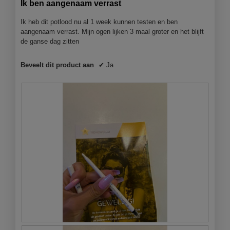
Ik ben aangenaam verrast
klikt,
5
wordt
de
sterren.
Ik heb dit potlood nu al 1 week kunnen testen en ben
onderst
aangenaam verrast. Mijn ogen lijken 3 maal groter en het blijft
inhoud
bijgewer
de ganse dag zitten
Beveelt dit product aan
✔
Ja
B
F