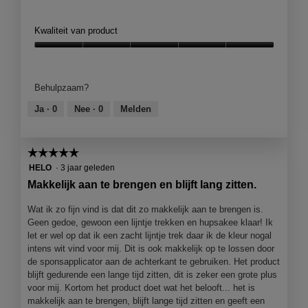
i
e
e
o
j
o
z
t
p
p
Kwaliteit van product
e
o
e
e
i
M
r
n
Kwaliteit
s
e
t
j
van
e
t
j
e
product,
Behulpzaam?
c
d
e
e
5
h
e
e
van
Ja ·
0
Nee ·
0
Melden
t
z
n
5
o
e
m
n
a
o
☆☆☆☆☆
☆☆☆☆☆
f
c
d
e
t
5
HELO
·
3 jaar geleden
a
i
i
van
Makkelijk aan te brengen en blijft lang zitten.
a
l
e
5
l
b
o
sterren.
Wat ik zo fijn vind is dat dit zo makkelijk aan te brengen is.
d
a
p
Geen gedoe, gewoon een lijntje trekken en hupsakee klaar! Ik
i
a
e
let er wel op dat ik een zacht lijntje trek daar ik de kleur nogal
a
r
n
intens wit vind voor mij. Dit is ook makkelijk op te lossen door
l
!
j
de sponsapplicator aan de achterkant te gebruiken. Het product
o
e
blijft gedurende een lange tijd zitten, dit is zeker een grote plus
o
e
voor mij. Kortom het product doet wat het belooft... het is
g
e
makkelijk aan te brengen, blijft lange tijd zitten en geeft een
v