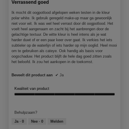
Verrassend goed
r
5
.
sterren.
Ik mocht dit oogpotlood afgelopen weken testen in de kleur
polar white. Ik gebruik geregeld make-up maar ga gewoonlijk
niet voor wit. Ik was wel heel verrast door dit oogpotlood. Het
voelt heel aangenaam en zacht bij het aanbrengen door de
gelachtige textuur. De witte kleur is heel intens als je wat
harder duwt of er een paar keer over gaat. Ik verkies het iets
subtieler op de waterlijn of iets harder op mijn ooglid. Heel mooi
om te gebruiken als cateye. Ook handig als basis voor
oogschaduw. Het product blijft de hele dag goed zitten zoals
het beloofd. Ik zou het aankopen in de toekomst.
Beveelt dit product aan
✔
Ja
Kwaliteit van product
Kwaliteit
van
product,
Behulpzaam?
5
van
Ja ·
0
Nee ·
0
Melden
5