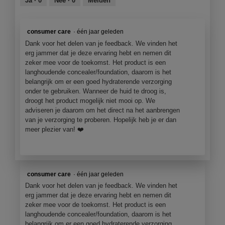
Ja ·
0
Nee ·
0
Melden
5
consumer care
·
één jaar geleden
Dank voor het delen van je feedback. We vinden het
erg jammer dat je deze ervaring hebt en nemen dit
zeker mee voor de toekomst. Het product is een
langhoudende concealer/foundation, daarom is het
belangrijk om er een goed hydraterende verzorging
onder te gebruiken. Wanneer de huid te droog is,
droogt het product mogelijk niet mooi op. We
adviseren je daarom om het direct na het aanbrengen
van je verzorging te proberen. Hopelijk heb je er dan
meer plezier van! ❤️
consumer care
·
één jaar geleden
Dank voor het delen van je feedback. We vinden het
erg jammer dat je deze ervaring hebt en nemen dit
zeker mee voor de toekomst. Het product is een
langhoudende concealer/foundation, daarom is het
belangrijk om er een goed hydraterende verzorging