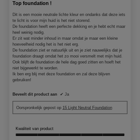
van
Top foundation !
5
sterren.
Dit is een mooie neutrale lichte kleur en ondanks dat deze iets
te licht is voor mijn huid is het niet storend.
De foundation heeft een perfecte dekking en je hebt echt maar
heel weinig nodig.
Er zit wat minder inhoud in maar omdat je maar een kleine
hoeveelheid nodig het is het niet erg.
De foundation ziet er natuurlijk uit en je ziet nauwelijks dat je
foundation draagt omdat het zo mooi versmelt met mijn huid.
Ook blijft de foundation de hele dag goed zitten en hoeft het
niet bijgewerkt te worden.
Ik ben erg blij met deze foundation en zal deze blijven
gebruiken!
Beveelt dit product aan
✔
Ja
Oorspronkelijk gepost op
15 Light Neutral Foundation
Kwaliteit van product
Kwaliteit