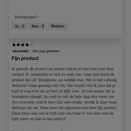
v
Kwaliteit
e
van
n
product,
Behulpzaam?
s
4
t
van
Ja ·
0
Nee ·
0
Melden
e
5
r
.
☆☆☆☆☆
☆☆☆☆☆
4
nesonnim
·
één jaar geleden
van
Fijn product
5
sterren.
Ik gebruik dit product nu enkele weken en ben hier zeer door
verrast! Ik verwachtte er niet zo veel van, maar wat blend dit
product fijn uit! Streeploos, en redelijk mat. Het is niet volledig
dekkend, maar genoeg voor mij. Het mooie vind ik juist dat je
huid er nog echt als je huid uit blijft zien. Je ziet amper dat je
foundation draagt! Je voelt er ook de hele dag niks meer van.
Als concealer vind ik hem dan wel minder, omdat ik daar meer
dekking van wil. Maar over het algemeen een heel fijn product.
Deze kleur was net te licht voor mij maar ik mix hem met de
light warm en dan is het perfect!