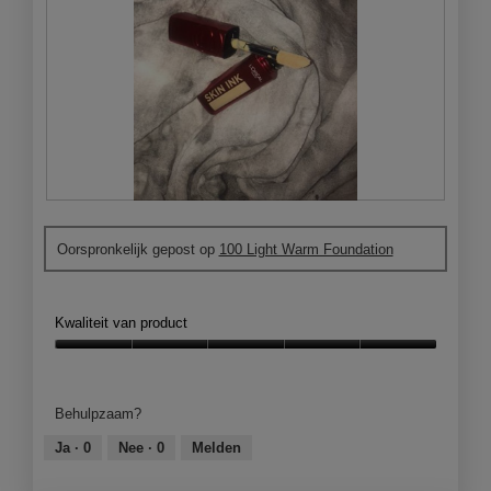
B
F
e
o
Oorspronkelijk gepost op
100 Light Warm Foundation
o
t
o
o
r
M
d
e
Kwaliteit van product
e
t
l
d
Kwaliteit
i
e
van
n
z
product,
Behulpzaam?
g
e
5
f
a
van
Ja ·
0
Nee ·
0
Melden
o
c
5
t
t