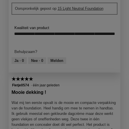
e
k
o
Oorspronkelijk gepost op
15 Light Neutral Foundation
r
i
t
.
n
o
I
M
n
e
Kwaliteit van product
k
t
d
Kwaliteit
e
van
z
product,
Behulpzaam?
e
5
a
van
Ja ·
0
Nee ·
0
Melden
c
5
t
i
☆☆☆☆☆
☆☆☆☆☆
e
5
Fietje0574
·
één jaar geleden
o
van
p
Mooie dekking !
5
e
sterren.
n
Wat mij ten eerste opvalt is de mooie en compacte verpakking
j
van de foundation. Heel handig om mee te nemen in handtas.
e
Ik gebruik meestal een gekleurde dagcrème maar deze werkt
e
geen vlekjes of oneffenheden weg. Deze twee in één
e
foundation en concealer doet dit wel perfect. Het product is