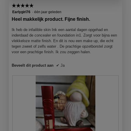
☆☆☆☆☆
☆☆☆☆☆
5
Earlygirl76
·
één jaar geleden
van
Heel makkelijk product. Fijne finish.
5
sterren.
Ik heb de infailible skin Ink een aantal dagen opgehad en
inderdaad de concealer en foundation in1. Zorgt voor bijna een
vlekkeloze matte finish. En dit is nou een make up, die echt
tegen zweet of zelfs water . De prachtige opzetborstel zorgt
voor een prachtige finish. Ik zou zeggen halen.
Beveelt dit product aan
✔
Ja