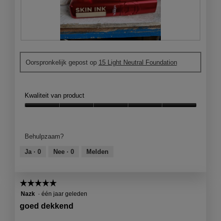
O
F
n
o
Oorspronkelijk gepost op
15 Light Neutral Foundation
t
t
z
o
e
M
t
e
Kwaliteit van product
t
t
e
d
Kwaliteit
n
e
van
d
z
product,
Behulpzaam?
e
e
5
v
a
van
Ja ·
0
Nee ·
0
Melden
e
c
5
r
t
z
i
☆☆☆☆☆
☆☆☆☆☆
o
e
5
Nazk
·
één jaar geleden
r
o
van
g
p
goed dekkend
5
e
e
sterren.