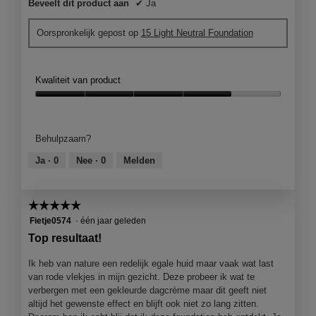
Beveelt dit product aan
✔
Ja
Oorspronkelijk gepost op
15 Light Neutral Foundation
Kwaliteit van product
Kwaliteit
van
product,
Behulpzaam?
4
van
Ja ·
0
Nee ·
0
Melden
5
☆☆☆☆☆
☆☆☆☆☆
5
Fietje0574
·
één jaar geleden
van
Top resultaat!
5
sterren.
Ik heb van nature een redelijk egale huid maar vaak wat last
van rode vlekjes in mijn gezicht. Deze probeer ik wat te
verbergen met een gekleurde dagcrème maar dit geeft niet
altijd het gewenste effect en blijft ook niet zo lang zitten.