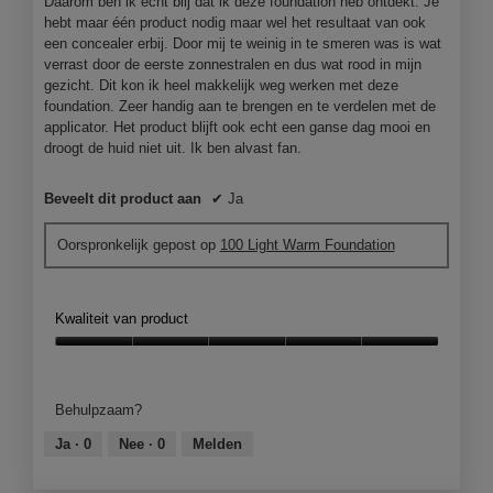
Daarom ben ik echt blij dat ik deze foundation heb ontdekt. Je
hebt maar één product nodig maar wel het resultaat van ook
een concealer erbij. Door mij te weinig in te smeren was is wat
verrast door de eerste zonnestralen en dus wat rood in mijn
gezicht. Dit kon ik heel makkelijk weg werken met deze
foundation. Zeer handig aan te brengen en te verdelen met de
applicator. Het product blijft ook echt een ganse dag mooi en
droogt de huid niet uit. Ik ben alvast fan.
Beveelt dit product aan
✔
Ja
Oorspronkelijk gepost op
100 Light Warm Foundation
Kwaliteit van product
Kwaliteit
van
product,
Behulpzaam?
5
van
Ja ·
0
Nee ·
0
Melden
5