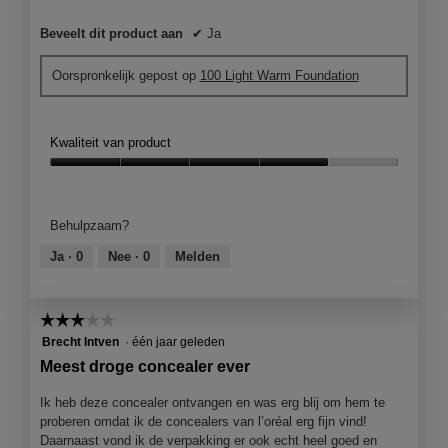
Beveelt dit product aan
✔
Ja
Oorspronkelijk gepost op
100 Light Warm Foundation
Kwaliteit van product
Kwaliteit
van
product,
Behulpzaam?
4
van
Ja ·
0
Nee ·
0
Melden
5
☆☆☆☆☆
☆☆☆☆☆
3
Brecht Intven
·
één jaar geleden
van
Meest droge concealer ever
5
sterren.
Ik heb deze concealer ontvangen en was erg blij om hem te
proberen omdat ik de concealers van l’oréal erg fijn vind!
Daarnaast vond ik de verpakking er ook echt heel goed en