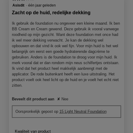
de
3
volgend
Asisdit
·
één jaar geleden
knop
van
Zacht op de huid, redelijke dekking
klikt,
5
wordt
de
sterren.
Ik gebruik de foundation nu ongeveer een kleine maand. Ik ben
onderst
BB Cream en Cream gewend. Deze gebruik ik vooral vanwege
inhoud
bijgewer
roodheid op mijn gezicht. Want deze foundation met once had
ik wel meer dekking verwacht. Je kan de dekking wel
opbouwen en dat vind ik ook wel fijn. Voor mijn huid is het wel
belangrijk om eerst een goede hydraterende dagcrème te
gebruiken. Anders is de foundation te droog voor mijn huid. Ik
merk vooral dat er dan rondom mijn neus schilfertjes ontstaan.
Ik vind dat het product heel makkelijk aanbrengt met de
applicator. De rode buitenkant heeft een luxe uitstraling. Het
product voelt ook heel licht op de huid en je voelt het echt niet
zitten.
Beveelt dit product aan
✘
Nee
Oorspronkelijk gepost op
15 Light Neutral Foundation
Kwaliteit van product