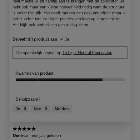
n
heel makkelijk en handig aan te brengen met de applicator. Je
m
hebt ook maar een kleine hoeveelheid nodig want de structuur
o
is zeker niet dik. Het geeft meteen een dekkend effect maar ik
d
het is zeker niet zo dat er precies een laag op je gezicht ligt.
a
Het blijft ook perfect een ganse dag zitten.
a
l
Beveelt dit product aan
✔
Ja
d
i
Oorspronkelijk gepost op
15 Light Neutral Foundation
a
l
o
o
Kwaliteit van product
g
Kwaliteit
v
van
e
product,
n
Behulpzaam?
4
s
van
t
Ja ·
0
Nee ·
0
Melden
5
e
r
.
☆☆☆☆☆
☆☆☆☆☆
5
Denikee
·
één jaar geleden