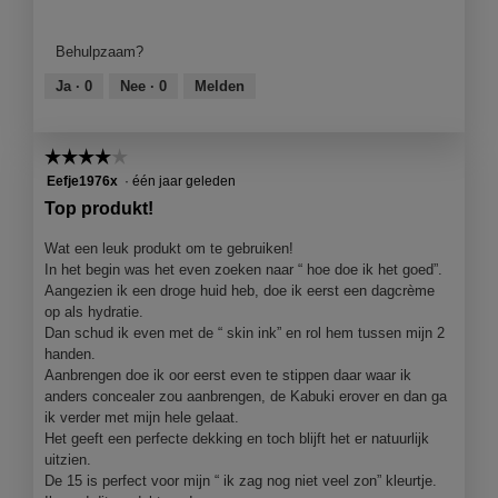
van
product,
Behulpzaam?
5
van
Ja ·
0
Nee ·
0
Melden
5
☆☆☆☆☆
☆☆☆☆☆
4
Eefje1976x
·
één jaar geleden
van
Top produkt!
5
sterren.
Wat een leuk produkt om te gebruiken!
In het begin was het even zoeken naar “ hoe doe ik het goed”.
Aangezien ik een droge huid heb, doe ik eerst een dagcrème
op als hydratie.
Dan schud ik even met de “ skin ink” en rol hem tussen mijn 2
handen.
Aanbrengen doe ik oor eerst even te stippen daar waar ik
anders concealer zou aanbrengen, de Kabuki erover en dan ga
ik verder met mijn hele gelaat.
Het geeft een perfecte dekking en toch blijft het er natuurlijk
uitzien.
De 15 is perfect voor mijn “ ik zag nog niet veel zon” kleurtje.