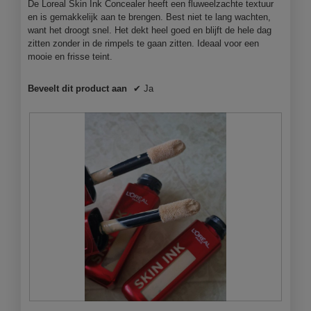
n
n
De Loreal Skin Ink Concealer heeft een fluweelzachte textuur
d
j
en is gemakkelijk aan te brengen. Best niet te lang wachten,
e
e
want het droogt snel. Het dekt heel goed en blijft de hele dag
2
e
zitten zonder in de rimpels te gaan zitten. Ideaal voor een
i
e
mooie en frisse teint.
n
n
1
m
Beveelt dit product aan
✔
Ja
o
d
a
a
l
d
i
a
l
o
o
g
v
e
n
s
t
S
F