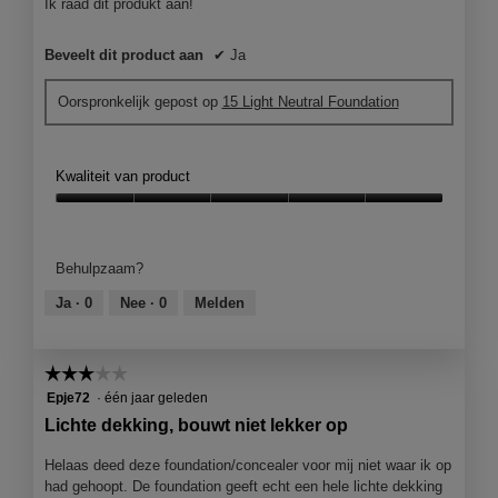
Ik raad dit produkt aan!
Beveelt dit product aan
✔
Ja
Oorspronkelijk gepost op
15 Light Neutral Foundation
Kwaliteit van product
Kwaliteit
van
product,
Behulpzaam?
5
van
Ja ·
0
Nee ·
0
Melden
5
☆☆☆☆☆
☆☆☆☆☆
3
Epje72
·
één jaar geleden
van
Lichte dekking, bouwt niet lekker op
5
sterren.
Helaas deed deze foundation/concealer voor mij niet waar ik op
had gehoopt. De foundation geeft echt een hele lichte dekking