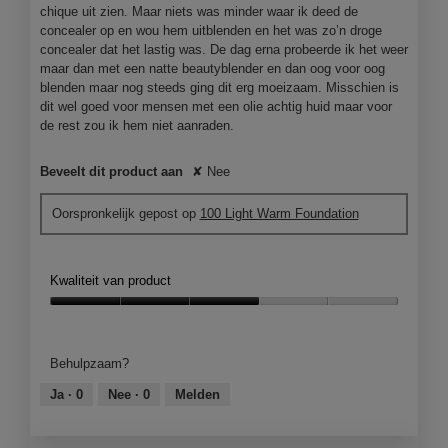
chique uit zien. Maar niets was minder waar ik deed de
concealer op en wou hem uitblenden en het was zo’n droge
concealer dat het lastig was. De dag erna probeerde ik het weer
maar dan met een natte beautyblender en dan oog voor oog
blenden maar nog steeds ging dit erg moeizaam. Misschien is
dit wel goed voor mensen met een olie achtig huid maar voor
de rest zou ik hem niet aanraden.
Beveelt dit product aan
✘
Nee
Oorspronkelijk gepost op
100 Light Warm Foundation
Kwaliteit van product
Kwaliteit
van
product,
Behulpzaam?
3
van
Ja ·
0
Nee ·
0
Melden
5