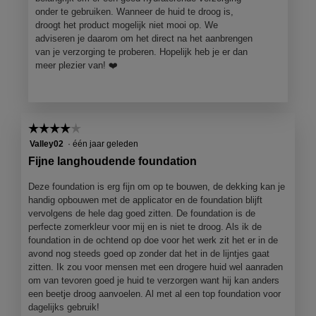
onder te gebruiken. Wanneer de huid te droog is,
droogt het product mogelijk niet mooi op. We
adviseren je daarom om het direct na het aanbrengen
van je verzorging te proberen. Hopelijk heb je er dan
meer plezier van! ❤️
☆☆☆☆☆
☆☆☆☆☆
4
Valley02
·
één jaar geleden
van
Fijne langhoudende foundation
5
sterren.
Deze foundation is erg fijn om op te bouwen, de dekking kan je
handig opbouwen met de applicator en de foundation blijft
vervolgens de hele dag goed zitten. De foundation is de
perfecte zomerkleur voor mij en is niet te droog. Als ik de
foundation in de ochtend op doe voor het werk zit het er in de
avond nog steeds goed op zonder dat het in de lijntjes gaat
zitten. Ik zou voor mensen met een drogere huid wel aanraden
om van tevoren goed je huid te verzorgen want hij kan anders
een beetje droog aanvoelen. Al met al een top foundation voor
dagelijks gebruik!