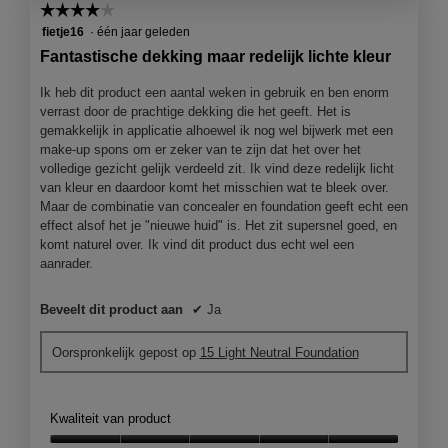
☆☆☆☆☆
☆☆☆☆☆
4
fietje16
·
één jaar geleden
van
Fantastische dekking maar redelijk lichte kleur
5
sterren.
Ik heb dit product een aantal weken in gebruik en ben enorm
verrast door de prachtige dekking die het geeft. Het is
gemakkelijk in applicatie alhoewel ik nog wel bijwerk met een
make-up spons om er zeker van te zijn dat het over het
volledige gezicht gelijk verdeeld zit. Ik vind deze redelijk licht
van kleur en daardoor komt het misschien wat te bleek over.
Maar de combinatie van concealer en foundation geeft echt een
effect alsof het je "nieuwe huid" is. Het zit supersnel goed, en
komt naturel over. Ik vind dit product dus echt wel een
aanrader.
Beveelt dit product aan
✔
Ja
Oorspronkelijk gepost op
15 Light Neutral Foundation
Kwaliteit van product