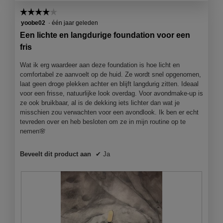
o
i
☆☆☆☆☆
☆☆☆☆☆
1
e
4
yoobe02
·
één jaar geleden
.
o
van
p
Een lichte en langdurige foundation voor een
5
e
fris
sterren.
n
j
Wat ik erg waardeer aan deze foundation is hoe licht en
e
comfortabel ze aanvoelt op de huid. Ze wordt snel opgenomen,
e
laat geen droge plekken achter en blijft langdurig zitten. Ideaal
e
voor een frisse, natuurlijke look overdag. Voor avondmake-up is
n
ze ook bruikbaar, al is de dekking iets lichter dan wat je
m
misschien zou verwachten voor een avondlook. Ik ben er echt
o
tevreden over en heb besloten om ze in mijn routine op te
d
nemen🌸
a
a
Beveelt dit product aan
✔
Ja
l
d
i
a
l
o
o
g