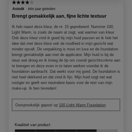
☆☆☆☆☆
☆☆☆☆☆
1
e
4
Asisdit
·
één jaar geleden
.
o
van
p
Brengt gemakkelijk aan, fijne lichte textuur
5
e
sterren.
n
Ik heb naast deze kleur, de nr. 15 geprobeerd. Nummer 100,
j
Light Warm, is zoals de naam al zegt, wat warmer van kleur.
e
Ook deze kleur vind ik goed bij mijn huid passen en ik heb het
e
idee dat met deze kleur ook de roodheid in mijn gezicht wat
e
minder opvalt. De verpakking is mooi en luxe en de foundation
n
brengt gemakkelijk aan met de applicator. Mijn huid is bij de
m
neus wat droog en ik kreeg de tip om vooraf gezichtscrème aan
o
te brengen en deze even in te laten werken voordat ik de
d
foundation aanbracht. Dat werkt voor mij goed. De foundation is
a
niet heel dekkend en dat vind ik fijn. Mijn huid oogt net wat
a
rustiger en geeft een neutralere basis voor de rest van mijn
l
make-up. Ik ben tevreden!
d
i
Oorspronkelijk gepost op
100 Light Warm Foundation
a
l
o
o
Kwaliteit van product
g