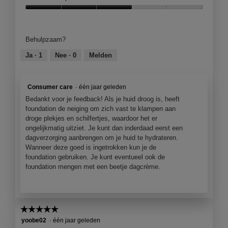
Kwaliteit
van
product,
Behulpzaam?
3
van
Ja ·
1
Nee ·
0
Melden
5
Consumer care
·
één jaar geleden
Bedankt voor je feedback! Als je huid droog is, heeft
foundation de neiging om zich vast te klampen aan
droge plekjes en schilfertjes, waardoor het er
ongelijkmatig uitziet. Je kunt dan inderdaad eerst een
dagverzorging aanbrengen om je huid te hydrateren.
Wanneer deze goed is ingetrokken kun je de
foundation gebruiken. Je kunt eventueel ook de
foundation mengen met een beetje dagcrème.
☆☆☆☆☆
☆☆☆☆☆
5
yoobe02
·
één jaar geleden