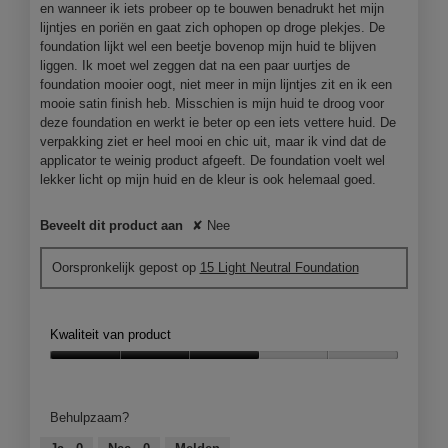
en wanneer ik iets probeer op te bouwen benadrukt het mijn
lijntjes en poriën en gaat zich ophopen op droge plekjes. De
foundation lijkt wel een beetje bovenop mijn huid te blijven
liggen. Ik moet wel zeggen dat na een paar uurtjes de
foundation mooier oogt, niet meer in mijn lijntjes zit en ik een
mooie satin finish heb. Misschien is mijn huid te droog voor
deze foundation en werkt ie beter op een iets vettere huid. De
verpakking ziet er heel mooi en chic uit, maar ik vind dat de
applicator te weinig product afgeeft. De foundation voelt wel
lekker licht op mijn huid en de kleur is ook helemaal goed.
Beveelt dit product aan
✘
Nee
Oorspronkelijk gepost op
15 Light Neutral Foundation
Kwaliteit van product
Kwaliteit
van
product,
Behulpzaam?
3
van