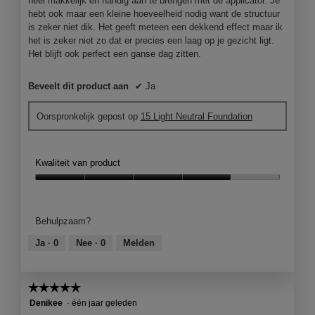
n
heel makkelijk en handig aan te brengen met de applicator. Je
m
hebt ook maar een kleine hoeveelheid nodig want de structuur
o
is zeker niet dik. Het geeft meteen een dekkend effect maar ik
d
het is zeker niet zo dat er precies een laag op je gezicht ligt.
a
Het blijft ook perfect een ganse dag zitten.
a
l
Beveelt dit product aan
✔
Ja
d
i
Oorspronkelijk gepost op
15 Light Neutral Foundation
a
l
o
o
Kwaliteit van product
g
Kwaliteit
v
van
e
product,
n
Behulpzaam?
4
s
van
t
Ja ·
0
Nee ·
0
Melden
5
e
r
.
☆☆☆☆☆
☆☆☆☆☆
5
Denikee
·
één jaar geleden
van