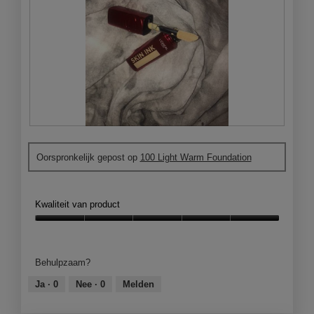
B
F
e
o
Oorspronkelijk gepost op
100 Light Warm Foundation
o
t
o
o
r
M
d
e
Kwaliteit van product
e
t
l
d
Kwaliteit
i
e
van
n
z
product,
Behulpzaam?
g
e
5
f
a
van
Ja ·
0
Nee ·
0
Melden
o
c
5
t
t