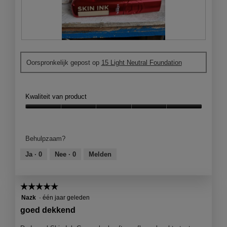
O
F
n
o
Oorspronkelijk gepost op
15 Light Neutral Foundation
t
t
z
o
e
M
t
e
Kwaliteit van product
t
t
e
d
Kwaliteit
n
e
van
d
z
product,
Behulpzaam?
e
e
5
v
a
van
Ja ·
0
Nee ·
0
Melden
e
c
5
r
t
z
i
☆☆☆☆☆
☆☆☆☆☆
o
e
5
Nazk
·
één jaar geleden
r
o
van
g
p
goed dekkend
5
e
e
sterren.