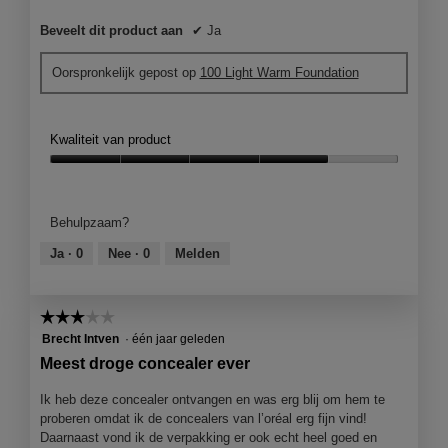
Beveelt dit product aan
✔
Ja
Oorspronkelijk gepost op
100 Light Warm Foundation
Kwaliteit van product
Kwaliteit
van
product,
Behulpzaam?
4
van
Ja ·
0
Nee ·
0
Melden
5
☆☆☆☆☆
☆☆☆☆☆
3
Brecht Intven
·
één jaar geleden
van
Meest droge concealer ever
5
sterren.
Ik heb deze concealer ontvangen en was erg blij om hem te
proberen omdat ik de concealers van l’oréal erg fijn vind!
Daarnaast vond ik de verpakking er ook echt heel goed en