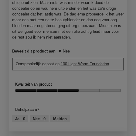
chique uit zien. Maar niets was minder waar ik deed de
concealer op en wou hem uitblenden en het was zo’n droge
concealer dat het lastig was. De dag erna probeerde ik het weer
maar dan met een natte beautyblender en dan oog voor oog
blenden maar nog steeds ging dit erg moeizaam. Misschien is
dit wel goed voor mensen met een olie achtig huid maar voor
de rest zou ik hem niet aanraden.
Beveelt dit product aan
✘
Nee
Oorspronkelijk gepost op
100 Light Warm Foundation
Kwaliteit van product
Kwaliteit
van
product,
Behulpzaam?
3
van
Ja ·
0
Nee ·
0
Melden
5