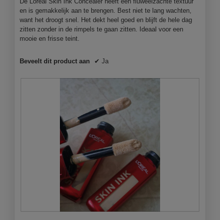
n
n
De Loreal Skin Ink Concealer heeft een fluweelzachte textuur
d
j
en is gemakkelijk aan te brengen. Best niet te lang wachten,
e
e
want het droogt snel. Het dekt heel goed en blijft de hele dag
2
e
zitten zonder in de rimpels te gaan zitten. Ideaal voor een
i
e
mooie en frisse teint.
n
n
1
m
Beveelt dit product aan
✔
Ja
o
d
a
a
l
d
i
a
l
o
o
g
v
e
n
s
t
S
F