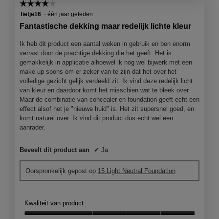
☆☆☆☆☆
☆☆☆☆☆
4
fietje16
·
één jaar geleden
van
Fantastische dekking maar redelijk lichte kleur
5
sterren.
Ik heb dit product een aantal weken in gebruik en ben enorm
verrast door de prachtige dekking die het geeft. Het is
gemakkelijk in applicatie alhoewel ik nog wel bijwerk met een
make-up spons om er zeker van te zijn dat het over het
volledige gezicht gelijk verdeeld zit. Ik vind deze redelijk licht
van kleur en daardoor komt het misschien wat te bleek over.
Maar de combinatie van concealer en foundation geeft echt een
effect alsof het je "nieuwe huid" is. Het zit supersnel goed, en
komt naturel over. Ik vind dit product dus echt wel een
aanrader.
Beveelt dit product aan
✔
Ja
Oorspronkelijk gepost op
15 Light Neutral Foundation
Kwaliteit van product