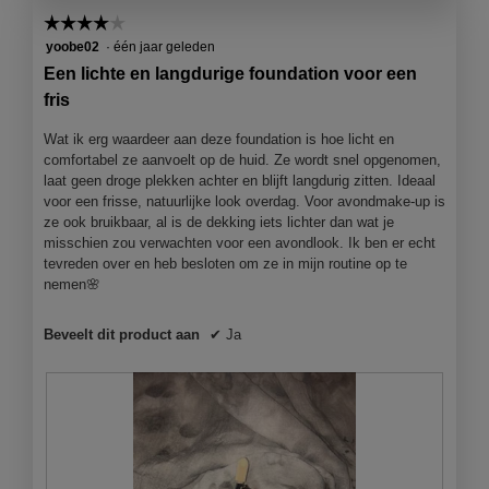
o
i
☆☆☆☆☆
☆☆☆☆☆
1
e
4
yoobe02
·
één jaar geleden
.
o
van
p
Een lichte en langdurige foundation voor een
5
e
fris
sterren.
n
j
Wat ik erg waardeer aan deze foundation is hoe licht en
e
comfortabel ze aanvoelt op de huid. Ze wordt snel opgenomen,
e
laat geen droge plekken achter en blijft langdurig zitten. Ideaal
e
voor een frisse, natuurlijke look overdag. Voor avondmake-up is
n
ze ook bruikbaar, al is de dekking iets lichter dan wat je
m
misschien zou verwachten voor een avondlook. Ik ben er echt
o
tevreden over en heb besloten om ze in mijn routine op te
d
nemen🌸
a
a
Beveelt dit product aan
✔
Ja
l
d
i
a
l
o
o
g