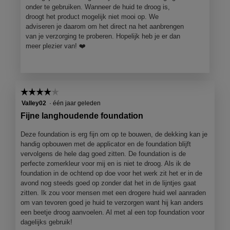
onder te gebruiken. Wanneer de huid te droog is,
droogt het product mogelijk niet mooi op. We
adviseren je daarom om het direct na het aanbrengen
van je verzorging te proberen. Hopelijk heb je er dan
meer plezier van! ❤️
☆☆☆☆☆
☆☆☆☆☆
4
Valley02
·
één jaar geleden
van
Fijne langhoudende foundation
5
sterren.
Deze foundation is erg fijn om op te bouwen, de dekking kan je
handig opbouwen met de applicator en de foundation blijft
vervolgens de hele dag goed zitten. De foundation is de
perfecte zomerkleur voor mij en is niet te droog. Als ik de
foundation in de ochtend op doe voor het werk zit het er in de
avond nog steeds goed op zonder dat het in de lijntjes gaat
zitten. Ik zou voor mensen met een drogere huid wel aanraden
om van tevoren goed je huid te verzorgen want hij kan anders
een beetje droog aanvoelen. Al met al een top foundation voor
dagelijks gebruik!