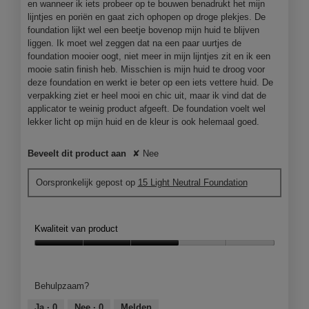
en wanneer ik iets probeer op te bouwen benadrukt het mijn
lijntjes en poriën en gaat zich ophopen op droge plekjes. De
foundation lijkt wel een beetje bovenop mijn huid te blijven
liggen. Ik moet wel zeggen dat na een paar uurtjes de
foundation mooier oogt, niet meer in mijn lijntjes zit en ik een
mooie satin finish heb. Misschien is mijn huid te droog voor
deze foundation en werkt ie beter op een iets vettere huid. De
verpakking ziet er heel mooi en chic uit, maar ik vind dat de
applicator te weinig product afgeeft. De foundation voelt wel
lekker licht op mijn huid en de kleur is ook helemaal goed.
Beveelt dit product aan
✘
Nee
Oorspronkelijk gepost op
15 Light Neutral Foundation
Kwaliteit van product
Kwaliteit
van
product,
Behulpzaam?
3
van
Ja ·
0
Nee ·
0
Melden