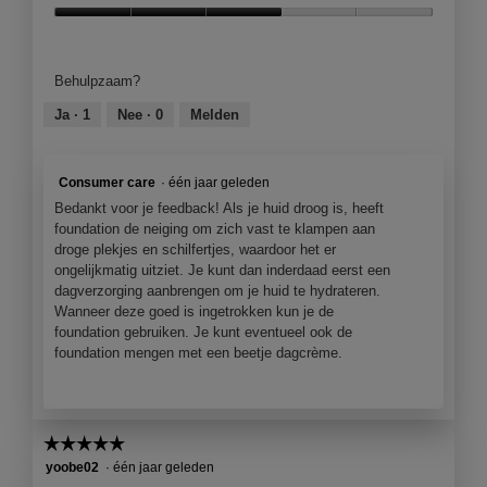
Kwaliteit
van
product,
Behulpzaam?
3
van
Ja ·
1
Nee ·
0
Melden
5
Consumer care
·
één jaar geleden
Bedankt voor je feedback! Als je huid droog is, heeft
foundation de neiging om zich vast te klampen aan
droge plekjes en schilfertjes, waardoor het er
ongelijkmatig uitziet. Je kunt dan inderdaad eerst een
dagverzorging aanbrengen om je huid te hydrateren.
Wanneer deze goed is ingetrokken kun je de
foundation gebruiken. Je kunt eventueel ook de
foundation mengen met een beetje dagcrème.
☆☆☆☆☆
☆☆☆☆☆
5
yoobe02
·
één jaar geleden
van