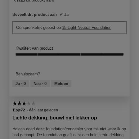
Ik raad dit produkt aan!
Beveelt dit product aan
✔
Ja
Oorspronkelijk gepost op
15 Light Neutral Foundation
Kwaliteit van product
Kwaliteit
van
product,
Behulpzaam?
5
van
Ja ·
0
Nee ·
0
Melden
5
☆☆☆☆☆
☆☆☆☆☆
3
Epje72
·
één jaar geleden
van
Lichte dekking, bouwt niet lekker op
5
sterren.
Helaas deed deze foundation/concealer voor mij niet waar ik op
had gehoopt. De foundation geeft echt een hele lichte dekking