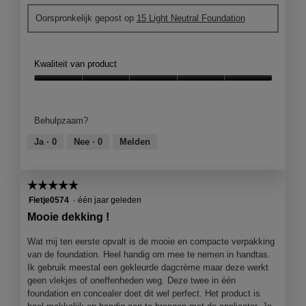
e
k
o
Oorspronkelijk gepost op
15 Light Neutral Foundation
r
i
t
.
n
o
I
M
n
e
Kwaliteit van product
k
t
d
Kwaliteit
e
van
z
product,
Behulpzaam?
e
5
a
van
Ja ·
0
Nee ·
0
Melden
c
5
t
i
☆☆☆☆☆
☆☆☆☆☆
e
5
Fietje0574
·
één jaar geleden
o
van
p
Mooie dekking !
5
e
sterren.
n
Wat mij ten eerste opvalt is de mooie en compacte verpakking
j
van de foundation. Heel handig om mee te nemen in handtas.
e
Ik gebruik meestal een gekleurde dagcrème maar deze werkt
e
geen vlekjes of oneffenheden weg. Deze twee in één
e
foundation en concealer doet dit wel perfect. Het product is