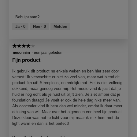
v
Kwaliteit
e
van
n
product,
Behulpzaam?
s
4
t
van
Ja ·
0
Nee ·
0
Melden
e
5
r
.
☆☆☆☆☆
☆☆☆☆☆
4
nesonnim
·
één jaar geleden
van
Fijn product
5
sterren.
Ik gebruik dit product nu enkele weken en ben hier zeer door
verrast! Ik verwachtte er niet zo veel van, maar wat blend dit
product fijn uit! Streeploos, en redelijk mat. Het is niet volledig
dekkend, maar genoeg voor mij. Het mooie vind ik juist dat je
huid er nog echt als je huid uit blijft zien. Je ziet amper dat je
foundation draagt! Je voelt er ook de hele dag niks meer van.
Als concealer vind ik hem dan wel minder, omdat ik daar meer
dekking van wil. Maar over het algemeen een heel fijn product.
Deze kleur was net te licht voor mij maar ik mix hem met de
light warm en dan is het perfect!