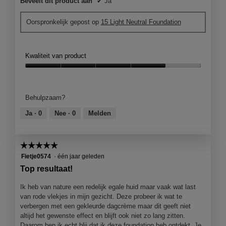
Beveelt dit product aan
✔
Ja
Oorspronkelijk gepost op
15 Light Neutral Foundation
Kwaliteit van product
Kwaliteit
van
product,
Behulpzaam?
4
van
Ja ·
0
Nee ·
0
Melden
5
☆☆☆☆☆
☆☆☆☆☆
5
Fietje0574
·
één jaar geleden
van
Top resultaat!
5
sterren.
Ik heb van nature een redelijk egale huid maar vaak wat last
van rode vlekjes in mijn gezicht. Deze probeer ik wat te
verbergen met een gekleurde dagcrème maar dit geeft niet
altijd het gewenste effect en blijft ook niet zo lang zitten.
Daarom ben ik echt blij dat ik deze foundation heb ontdekt. Je