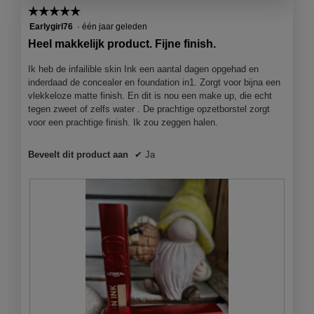
☆☆☆☆☆
☆☆☆☆☆
5
Earlygirl76
·
één jaar geleden
van
Heel makkelijk product. Fijne finish.
5
sterren.
Ik heb de infailible skin Ink een aantal dagen opgehad en
inderdaad de concealer en foundation in1. Zorgt voor bijna een
vlekkeloze matte finish. En dit is nou een make up, die echt
tegen zweet of zelfs water . De prachtige opzetborstel zorgt
voor een prachtige finish. Ik zou zeggen halen.
Beveelt dit product aan
✔
Ja