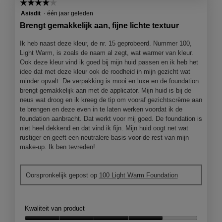
☆☆☆☆☆
☆☆☆☆☆
1
e
4
Asisdit
·
één jaar geleden
.
o
van
p
Brengt gemakkelijk aan, fijne lichte textuur
5
e
sterren.
n
Ik heb naast deze kleur, de nr. 15 geprobeerd. Nummer 100,
j
Light Warm, is zoals de naam al zegt, wat warmer van kleur.
e
Ook deze kleur vind ik goed bij mijn huid passen en ik heb het
e
idee dat met deze kleur ook de roodheid in mijn gezicht wat
e
minder opvalt. De verpakking is mooi en luxe en de foundation
n
brengt gemakkelijk aan met de applicator. Mijn huid is bij de
m
neus wat droog en ik kreeg de tip om vooraf gezichtscrème aan
o
te brengen en deze even in te laten werken voordat ik de
d
foundation aanbracht. Dat werkt voor mij goed. De foundation is
a
niet heel dekkend en dat vind ik fijn. Mijn huid oogt net wat
a
rustiger en geeft een neutralere basis voor de rest van mijn
l
make-up. Ik ben tevreden!
d
i
Oorspronkelijk gepost op
100 Light Warm Foundation
a
l
o
o
Kwaliteit van product
g