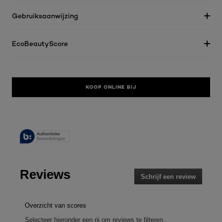
Gebruiksaanwijzing
EcoBeautyScore
KOOP ONLINE BIJ
Reviews
Schrijf een review
.
Met
deze
actie
Overzicht van scores
opent
Selecteer hieronder een rij om reviews te filteren.