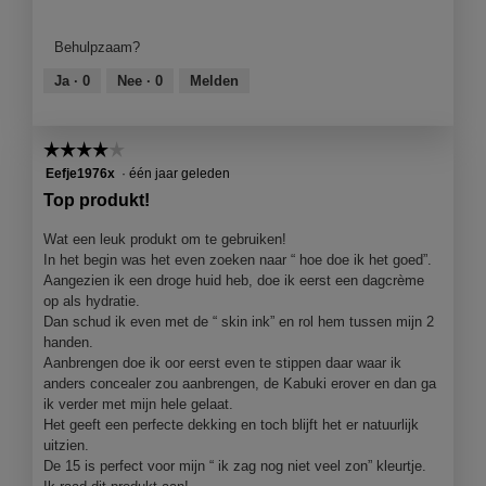
van
product,
Behulpzaam?
5
van
Ja ·
0
Nee ·
0
Melden
5
☆☆☆☆☆
☆☆☆☆☆
4
Eefje1976x
·
één jaar geleden
van
Top produkt!
5
sterren.
Wat een leuk produkt om te gebruiken!
In het begin was het even zoeken naar “ hoe doe ik het goed”.
Aangezien ik een droge huid heb, doe ik eerst een dagcrème
op als hydratie.
Dan schud ik even met de “ skin ink” en rol hem tussen mijn 2
handen.
Aanbrengen doe ik oor eerst even te stippen daar waar ik
anders concealer zou aanbrengen, de Kabuki erover en dan ga
ik verder met mijn hele gelaat.
Het geeft een perfecte dekking en toch blijft het er natuurlijk
uitzien.
De 15 is perfect voor mijn “ ik zag nog niet veel zon” kleurtje.