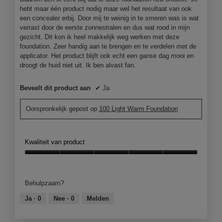
hebt maar één product nodig maar wel het resultaat van ook
een concealer erbij. Door mij te weinig in te smeren was is wat
verrast door de eerste zonnestralen en dus wat rood in mijn
gezicht. Dit kon ik heel makkelijk weg werken met deze
foundation. Zeer handig aan te brengen en te verdelen met de
applicator. Het product blijft ook echt een ganse dag mooi en
droogt de huid niet uit. Ik ben alvast fan.
Beveelt dit product aan
✔
Ja
Oorspronkelijk gepost op
100 Light Warm Foundation
Kwaliteit van product
Kwaliteit
van
product,
Behulpzaam?
5
van
Ja ·
0
Nee ·
0
Melden
5