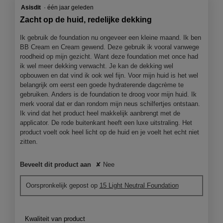
de
3
volgend
Asisdit
·
één jaar geleden
knop
van
Zacht op de huid, redelijke dekking
klikt,
5
wordt
de
sterren.
Ik gebruik de foundation nu ongeveer een kleine maand. Ik ben
onderst
BB Cream en Cream gewend. Deze gebruik ik vooral vanwege
inhoud
bijgewer
roodheid op mijn gezicht. Want deze foundation met once had
ik wel meer dekking verwacht. Je kan de dekking wel
opbouwen en dat vind ik ook wel fijn. Voor mijn huid is het wel
belangrijk om eerst een goede hydraterende dagcrème te
gebruiken. Anders is de foundation te droog voor mijn huid. Ik
merk vooral dat er dan rondom mijn neus schilfertjes ontstaan.
Ik vind dat het product heel makkelijk aanbrengt met de
applicator. De rode buitenkant heeft een luxe uitstraling. Het
product voelt ook heel licht op de huid en je voelt het echt niet
zitten.
Beveelt dit product aan
✘
Nee
Oorspronkelijk gepost op
15 Light Neutral Foundation
Kwaliteit van product