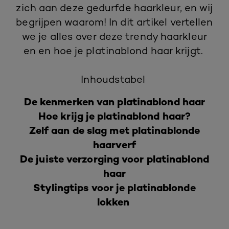
zich aan deze gedurfde haarkleur, en wij
begrijpen waarom! In dit artikel vertellen
we je alles over deze trendy haarkleur
en en hoe je platinablond haar krijgt.
Inhoudstabel
De kenmerken van platinablond haar
Hoe krijg je platinablond haar?
Zelf aan de slag met platinablonde
haarverf
De juiste verzorging voor platinablond
haar
Stylingtips voor je platinablonde
lokken