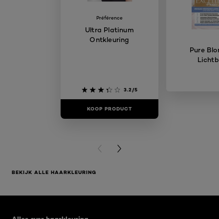
Préférence
Ultra Platinum
Ontkleuring
Pure Blo
Lichtb
3.2/5
KOOP PRODUCT
KOOP PR
PREVIOUS CARD
NEXT CARD
BEKIJK ALLE HAARKLEURING
Overslaan het dia: Je haar platinablond verven zo doe j
Alles over haarkleuring