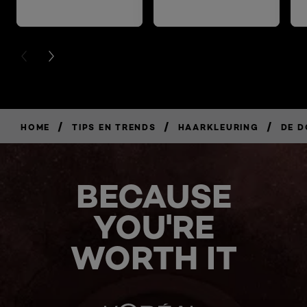
PREVIOUS CARD
NEXT CARD
/
/
/
HOME
TIPS EN TRENDS
HAARKLEURING
DE D
BECAUSE
YOU'RE
WORTH IT