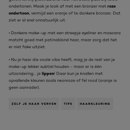
roze
ondertonen. Maak je look af met een bronzer met
ondertoon
, vermijd een oranje of te donkere bronzer. Dat
ziet er al snel onnatuurlijk uit.
•
Donkere make-up met een streepje eyeliner en mascara
matcht goed met patinablond haar, maar zorg dat het
er niet fake uitziet.
•
Nu je haar die coole vibe heeft, mag je de rest van je
make-up lekker subtiel houden - maar er is één
lippen
uitzondering... je
! Daar kun je knallen met
opvallende kleuren zoals neonroze of fel rood (oranje is
geen aanrader).
ZELF JE HAAR VERVEN
TIPS
HAARKLEURING