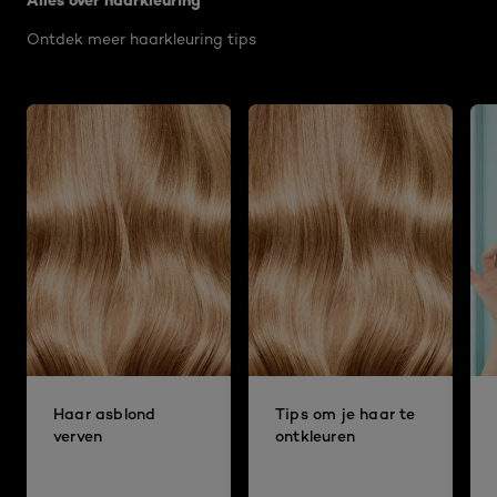
Ontdek meer haarkleuring tips
Haar asblond
Tips om je haar te
verven
ontkleuren