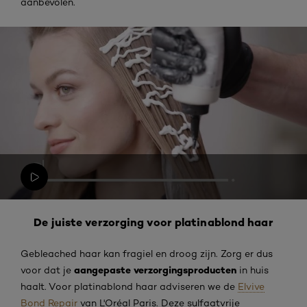
aanbevolen.
De juiste verzorging voor platinablond haar
Gebleached haar kan fragiel en droog zijn. Zorg er dus
aangepaste verzorgingsproducten
voor dat je
in huis
haalt. Voor platinablond haar adviseren we de
Elvive
Bond Repair
van L'Oréal Paris. Deze sulfaatvrije