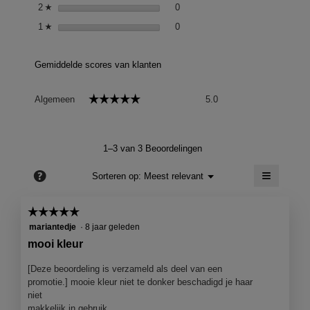
0 reviews met 2 sterren.
Selecteer om reviews te filteren
2
sterren
0
☆
0 reviews met 1 ster.
Selecteer om op reviews met 1 st
1
sterren
0
☆
Gemiddelde scores van klanten
Algemeen,
☆☆☆☆☆
☆☆☆☆☆
Algemeen
5.0
gemiddelde
scorewaarde
is
5
1–3 van 3 Beoordelingen
van
5.
≡
?
Menu
Sorteren op:
Meest relevant
▼
Als
je
op
☆☆☆☆☆
☆☆☆☆☆
de
5
volgend
mariantedje
·
8 jaar geleden
knop
van
mooi kleur
klikt,
5
wordt
de
sterren.
[Deze beoordeling is verzameld als deel van een
onderst
promotie.] mooie kleur niet te donker beschadigd je haar
inhoud
bijgewer
niet
makkelijk in gebruik