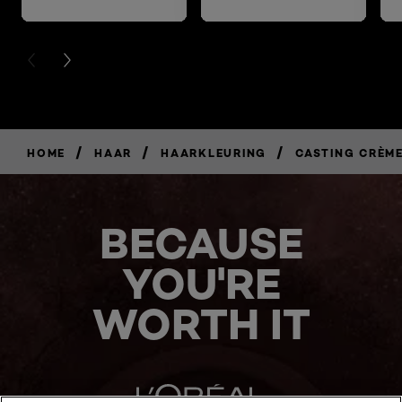
PREVIOUS CARD
NEXT CARD
/
/
/
HOME
HAAR
HAARKLEURING
CASTING CRÈM
BECAUSE
YOU'RE
WORTH IT