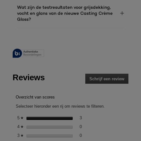
Wat zijn de testresultaten voor grijsdekking,
vocht en glans van de nieuwe Casting Crème
Gloss?
Reviews
Schrijf een review
.
Met
deze
actie
Overzicht van scores
opent
Selecteer hieronder een rij om reviews te filteren.
u
een
3 reviews met 5 sterren.
Selecteer om reviews te filteren
5
sterren
3
☆
modaal
0 reviews met 4 sterren.
Selecteer om reviews te filteren
4
sterren
0
dialoogv
☆
0 reviews met 3 sterren.
Selecteer om reviews te filteren
3
sterren
0
☆