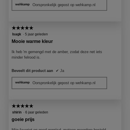
Oorspronkelijk gepost op wehkamp.nl
☆☆☆☆☆
☆☆☆☆☆
5
Isagk
·
5 jaar geleden
van
Mooie warme kleur
5
sterren.
Ik heb 'm gemengd met de amber, zodat deze net iets
minder felrood is.
Beveelt dit product aan
✔
Ja
Oorspronkelijk gepost op wehkamp.nl
☆☆☆☆☆
☆☆☆☆☆
5
shirin
·
6 jaar geleden
van
goeie prijs
5
sterren.
Mijn favoriet en goed geprijsd, meteen meerdere besteld