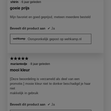
5
shirin
·
6 jaar geleden
van
goeie prijs
5
sterren.
Mijn favoriet en goed geprijsd, meteen meerdere besteld
Beveelt dit product aan
✔
Ja
Oorspronkelijk gepost op wehkamp.nl
☆☆☆☆☆
☆☆☆☆☆
5
mariantedje
·
8 jaar geleden
van
mooi kleur
5
sterren.
[Deze beoordeling is verzameld als deel van een
promotie.] mooie kleur niet te donker beschadigd je haar
niet
makkelijk in gebruik
Beveelt dit product aan
✔
Ja