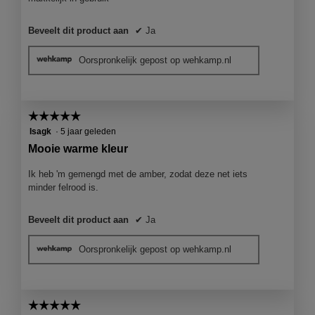
Beveelt dit product aan
✔
Ja
Oorspronkelijk gepost op wehkamp.nl
☆☆☆☆☆
☆☆☆☆☆
5
Isagk
·
5 jaar geleden
van
Mooie warme kleur
5
sterren.
Ik heb 'm gemengd met de amber, zodat deze net iets
minder felrood is.
Beveelt dit product aan
✔
Ja
Oorspronkelijk gepost op wehkamp.nl
☆☆☆☆☆
☆☆☆☆☆