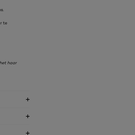
s.
r te
 het haar