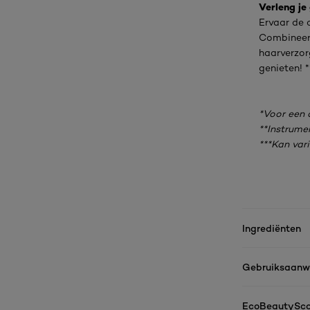
Verleng je
Ervaar de 
Combineer 
haarverzor
genieten! *
*Voor een
**Instrume
***Kan var
Ingrediënten
Gebruiksaanwi
EcoBeautySco