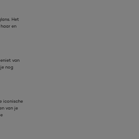
lans. Het
 haar en
Geniet van
 je nog
e iconische
en van je
de