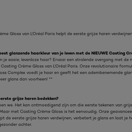
ème Gloss van L'Oréal Paris helpt de eerste grijze haren verdwijnen
eest glanzende haarkleur van je leven met de NIEUWE Casting Cr
 je saaie, levenloze haar? Ervaar een stralende overgang met de 
 Casting Crème Gloss van L'Oréal Paris. Onze revolutionaire formu
loss Complex voedt je haar en geeft het een adembenemende glan
meer glans dan voorheen! **
 eerste grijze haren bedekken?
pen we. Het kan ontmoedigend zijn om die eerste tekenen van grijs
Maar met Casting Crème Gloss is het eenvoudig. Onze geavancee
pt de eerste grijze haren verdwijnen, verbetert je glans en laat je 
gezonder achter.