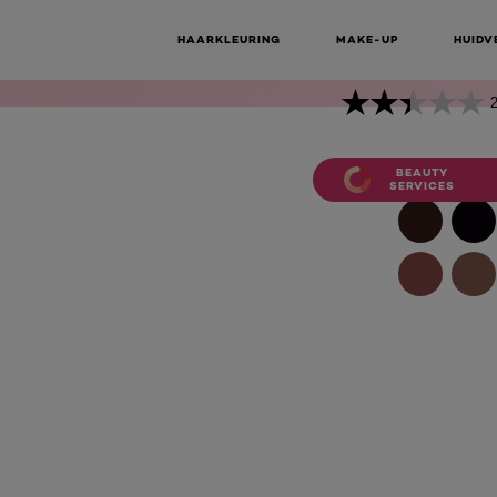
316 BLA
Casting Crème Gloss
316 Blackberry - Violet Bruin
VIOLE
HAARKLEURING
MAKE-UP
HUIDV
2
BEAUTY
SERVICES