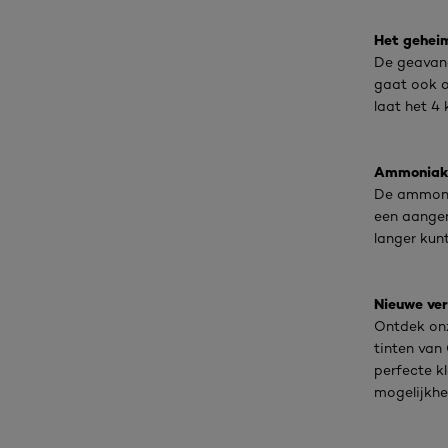
Het geheim
De geavanc
gaat ook o
laat het 4 
Ammoniakv
De ammonia
een aangen
langer kunt
Nieuwe ver
Ontdek onz
tinten van
perfecte k
mogelijkhe