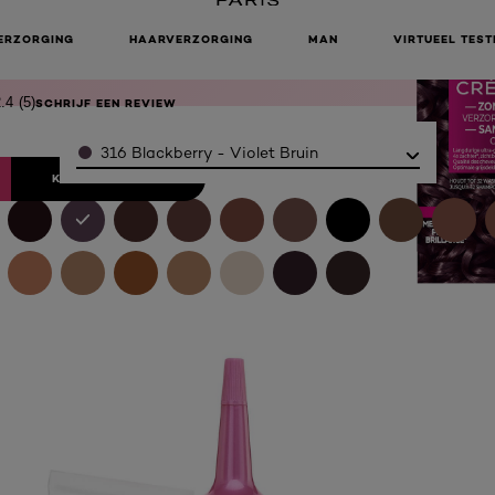
CKBERRY -
T BRUIN
ERZORGING
HAARVERZORGING
MAN
VIRTUEEL TEST
.4
(5)
SCHRIJF EEN REVIEW
Color
316 Blackberry - Violet Bruin
KOOP ONLINE BIJ