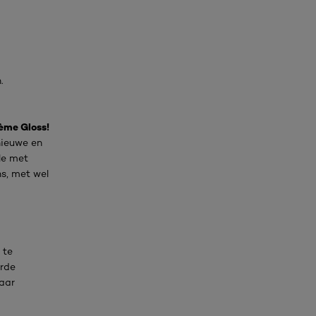
.
ème Gloss!
nieuwe en
le met
s, met wel
 te
rde
haar