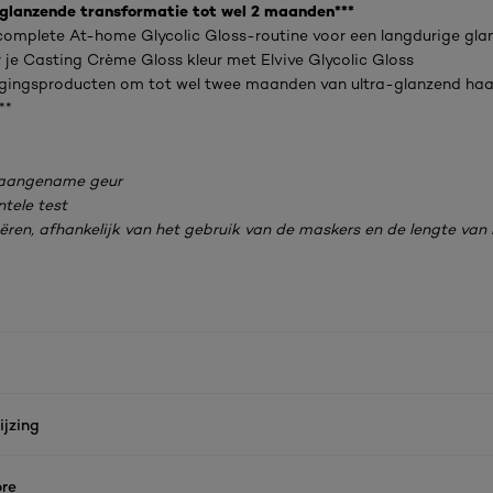
 glanzende transformatie tot wel 2 maanden***
complete At-home Glycolic Gloss-routine voor een langdurige glan
je Casting Crème Gloss kleur met Elvive Glycolic Gloss
gingsproducten om tot wel twee maanden van ultra-glanzend haa
**
 aangename geur
ntele test
iëren, afhankelijk van het gebruik van de maskers en de lengte van
jzing
re