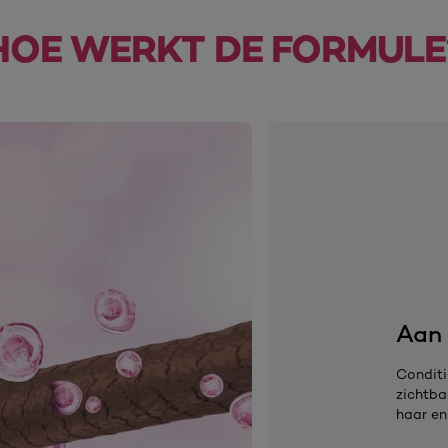
HOE WERKT DE FORMULE
Aan 
Conditi
zichtba
haar en