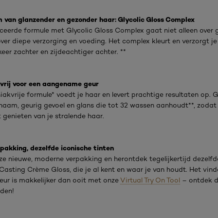
 van glanzender en gezonder haar: Glycolic Gloss Complex
eerde formule met Glycolic Gloss Complex gaat niet alleen over g
ver diepe verzorging en voeding. Het complex kleurt en verzorgt je
keer zachter en zijdeachtiger achter. **
rij voor een aangename geur
kvrije formule* voedt je haar en levert prachtige resultaten op. 
aam, geurig gevoel en glans die tot 32 wassen aanhoudt**, zodat
 genieten van je stralende haar.
pakking, dezelfde iconische tinten
e nieuwe, moderne verpakking en herontdek tegelijkertijd dezelfd
 Casting Crème Gloss, die je al kent en waar je van houdt. Het vind
leur is makkelijker dan ooit met onze
Virtual Try On Tool
– ontdek 
den!