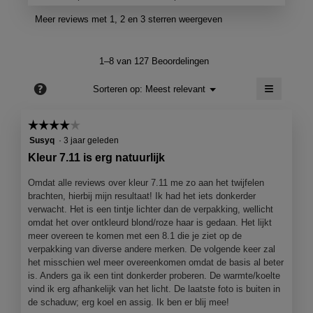
e
d
e
d
e
Meer reviews met 1, 2 en 3 sterren weergeven
e
e
e
r
l
e
z
n
t
e
i
1–8 van 127 Beoordelingen
m
a
j
n
o
c
≡
e
?
g
Menu
Sorteren op:
Meest relevant
d
▼
t
Als
.
d
a
i
je
a
e
G
op
o
☆☆☆☆☆
☆☆☆☆☆
de
l
o
e
o
4
volgend
Susyq
·
3 jaar geleden
d
p
knop
s
van
r
Kleur 7.11 is erg natuurlijk
i
e
klikt,
5
c
wordt
a
T
n
de
sterren.
Omdat alle reviews over kleur 7.11 me zo aan het twijfelen
l
j
h
e
onderst
brachten, hierbij mijn resultaat! Ik had het iets donkerder
o
e
inhoud
r
l
bijgewer
verwacht. Het is een tintje lichter dan de verpakking, wellicht
o
e
e
e
omdat het over ontkleurd blond/roze haar is gedaan. Het lijkt
g
e
meer overeen te komen met een 8.1 die je ziet op de
v
v
n
u
verpakking van diverse andere merken. De volgende keer zal
e
m
e
r
het misschien wel meer overeenkomen omdat de basis al beter
n
o
n
g
is. Anders ga ik een tint donkerder proberen. De warmte/koelte
s
d
6
vind ik erg afhankelijk van het licht. De laatste foto is buiten in
e
t
a
de schaduw; erg koel en assig. Ik ben er blij mee!
j
e
a
s