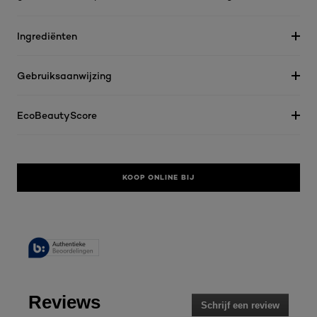
Ingrediënten
Gebruiksaanwijzing
EcoBeautyScore
KOOP ONLINE BIJ
Reviews
Schrijf een review
.