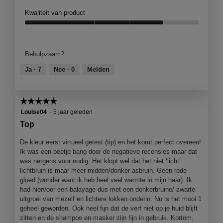
e
t
Kwaliteit van product
l
d
i
e
Kwaliteit
n
z
van
g
e
product,
Behulpzaam?
f
a
4
o
c
van
Ja ·
7
Nee ·
0
Melden
t
t
5
o
i
1
e
☆☆☆☆☆
☆☆☆☆☆
.
o
5
Louise04
·
5 jaar geleden
p
van
e
Top
5
n
sterren.
j
De kleur eerst virtueel getest (tip) en het komt perfect overeen!
e
Ik was een beetje bang door de negatieve recensies maar dat
e
was nergens voor nodig. Het klopt wel dat het niet ‘licht’
e
lichtbruin is maar meer midden/donker asbruin. Geen rode
n
gloed (wonder want ik heb heel veel warmte in mijn haar). Ik
m
had hiervoor een balayage dus met een donkerbruine/ zwarte
o
uitgroei van mezelf en lichtere lokken onderin. Nu is het mooi 1
d
geheel geworden. Ook heel fijn dat de verf niet op je huid blijft
a
zitten en de shampoo en masker zijn fijn in gebruik. Kortom,