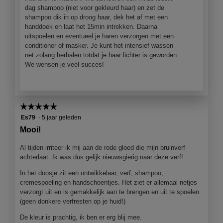
dag shampoo (niet voor gekleurd haar) en zet de
L
m
shampoo dik in op droog haar, dek het af met een
O
o
handdoek en laat het 15min intrekken. Daarna
N
d
uitspoelen en eventueel je haren verzorgen met een
D
a
conditioner of masker. Je kunt het intensief wassen
a
net zolang herhalen totdat je haar lichter is geworden.
l
We wensen je veel succes!
d
i
a
l
o
☆☆☆☆☆
☆☆☆☆☆
o
5
Es79
·
5 jaar geleden
g
van
Mooi!
v
5
e
sterren.
Al tijden irriteer ik mij aan de rode gloed die mijn bruinverf
n
achterlaat. Ik was dus gelijk nieuwsgierig naar deze verf!
s
t
In het doosje zit een ontwikkelaar, verf, shampoo,
e
cremespoeling en handschoentjes. Het ziet er allemaal netjes
r
verzorgt uit en is gemakkelijk aan te brengen en uit te spoelen
.
(geen donkere verfresten op je huid!)
De kleur is prachtig, ik ben er erg blij mee.