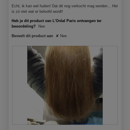
r
Echt, ik kan wel huilen! Dat dit nog verkocht mag worden... Het
,
is zó niet wat er beloofd wordt!
o
m
Heb je dit product van L'Oréal Paris ontvangen ter
p
beoordeling?
Nee
r
o
Beveelt dit product aan
✘
Nee
b
e
r
e
n
o
p
t
e
l
i
c
h
t
e
n
A
F
…