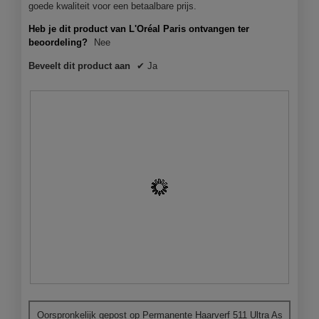
a
goede kwaliteit voor een betaalbare prijs.
l
Heb je dit product van L'Oréal Paris ontvangen ter
d
beoordeling?
Nee
i
a
Beveelt dit product aan
✔
Ja
l
o
o
g
v
e
n
s
t
e
r
.
K
F
l
o
Oorspronkelijk gepost op
Permanente Haarverf 511 Ultra As
e
t