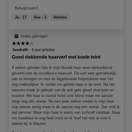
n
e
product,
m
Behulpzaam?
a
5
o
c
van
Ja ·
17
Nee ·
3
Melden
d
t
5
a
i
a
e
l
⊞
Gratis gekregen
o
d
☆☆☆☆☆
☆☆☆☆☆
p
i
e
4
SandraRi
·
6 jaar geleden
a
n
van
l
Goed dekkende haarverf met koele teint
j
5
o
e
sterren.
4 weken geleden heb ik mijn blonde haar weer donkerblond
o
e
geverfd met de excellence haarverf. De verf was gemakkelijk
g
e
aan te brengen en met de bijgeleverde hulpstukken was het
v
n
nog makkelijker. Ik verfde mn gehele haar in de teint. Na het
e
m
wassen maak je gebruik van de anti gele gloed shampoo en
n
o
masker. Mn haar is overal mooi cool blond maar mn aanzet
s
d
neigt nog iets oranje. Nu een paar weken verder is mijn haar
t
a
nog steeds assig maar is de aanzet nog iets oranje. Dat vind ik
e
a
wel jammer. Maar mijn haar is warm van zichzelf vandaar. Maar
r
l
mn haarkleur is nog heel mooi en ik hoef het niet al over 6
.
d
weken bij te kleuren.
i