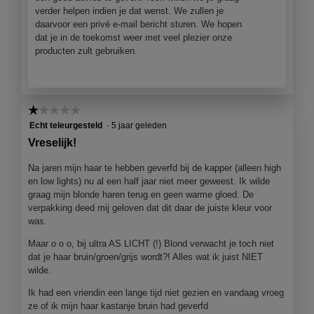
e
verder helpen indien je dat wenst. We zullen je
e
a
r
daarvoor een privé e-mail bericht sturen. We hopen
n
l
.
dat je in de toekomst weer met veel plezier onze
,
d
producten zult gebruiken.
s
i
o
a
m
l
s
o
w
o
☆☆☆☆☆
☆☆☆☆☆
e
g
1
Echt teleurgesteld
·
5 jaar geleden
l
v
van
Vreselijk!
5
e
5
x
n
sterren.
Na jaren mijn haar te hebben geverfd bij de kapper (alleen high
a
s
en low lights) nu al een half jaar niet meer geweest. Ik wilde
c
t
graag mijn blonde haren terug en geen warme gloed. De
h
e
verpakking deed mij geloven dat dit daar de juiste kleur voor
t
r
was.
e
.
r
Maar o o o, bij ultra AS LICHT (!) Blond verwacht je toch niet
e
dat je haar bruin/groen/grijs wordt?! Alles wat ik juist NIET
l
wilde.
k
Ik had een vriendin een lange tijd niet gezien en vandaag vroeg
a
ze of ik mijn haar kastanje bruin had geverfd
a