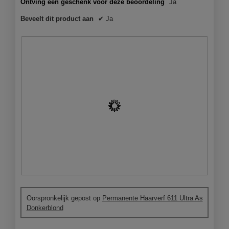
a
Ontving een geschenk voor deze beoordeling
Ja
l
Beveelt dit product aan
✔
Ja
o
o
g
v
e
n
s
t
e
r
.
B
F
e
o
Oorspronkelijk gepost op
Permanente Haarverf 611 Ultra As
o
t
Donkerblond
o
o
r
M
d
e