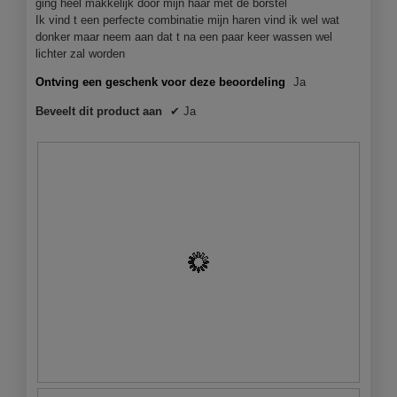
ging heel makkelijk door mijn haar met de borstel
a
Ik vind t een perfecte combinatie mijn haren vind ik wel wat
l
donker maar neem aan dat t na een paar keer wassen wel
o
lichter zal worden
o
g
Ontving een geschenk voor deze beoordeling
Ja
v
Beveelt dit product aan
✔
Ja
e
n
s
t
e
r
.
V
F