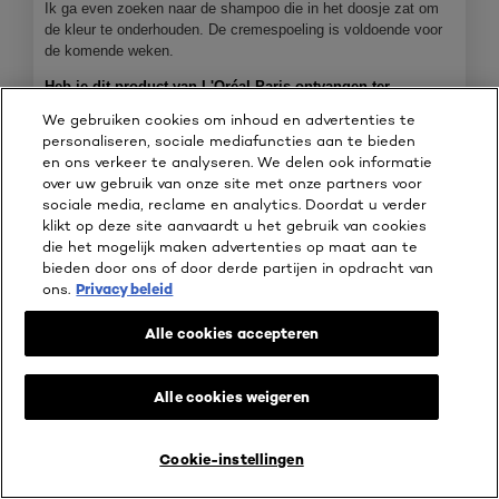
Ik ga even zoeken naar de shampoo die in het doosje zat om
de kleur te onderhouden. De cremespoeling is voldoende voor
de komende weken.
Heb je dit product van L'Oréal Paris ontvangen ter
beoordeling?
Nee
We gebruiken cookies om inhoud en advertenties te
personaliseren, sociale mediafuncties aan te bieden
Beveelt dit product aan
✔
Ja
en ons verkeer te analyseren. We delen ook informatie
over uw gebruik van onze site met onze partners voor
sociale media, reclame en analytics. Doordat u verder
klikt op deze site aanvaardt u het gebruik van cookies
die het mogelijk maken advertenties op maat aan te
bieden door ons of door derde partijen in opdracht van
ons.
Privacy beleid
Alle cookies accepteren
Alle cookies weigeren
Cookie-instellingen
B
F