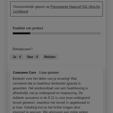
l
o
.
Oorspronkelijk gepost op
Permanente Haarverf 811 Ultra As
l
t
Lichtblond
e
o
s
M
b
e
e
t
Kwaliteit van product
h
d
a
e
Kwaliteit
l
z
van
v
e
product,
Behulpzaam?
e
a
1
U
c
van
Ja ·
4
Nee ·
0
Melden
l
t
5
t
i
r
e
Consumer Care
·
5 jaar geleden
a
o
Bedankt voor het delen van je ervaring! Wat
L
p
vervelend dat je haarkleur donkerder (grauw) is
I
e
geworden. Het eindresultaat van een haarkleuring is
C
n
afhankelijk van je ondergrond en toepassing. De
H
j
dubbele asnuance in de 8.11 is voor jouw ondergrond
T
e
teveel geweest, waardoor het teveel is opgebouwd in
A
e
je haar. Gelukkig kun je het lichter krijgen door
S
e
intensief te wassen. We adviseren een milde iedere
B
n