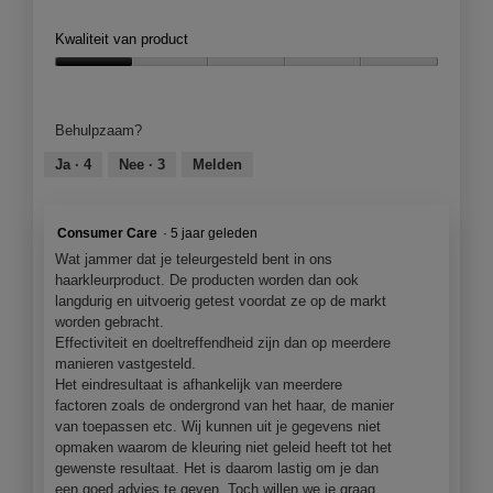
a
l
n
e
j
l
o
a
t
Kwaliteit van product
e
j
o
2
d
e
a
g
w
e
Kwaliteit
e
a
v
e
z
van
n
a
e
k
e
product,
m
Behulpzaam?
a
n
e
a
1
o
a
s
n
c
van
Ja ·
4
Nee ·
3
Melden
d
r
t
w
t
5
a
e
e
a
i
a
n
r
s
e
l
Consumer Care
·
5 jaar geleden
.
s
o
d
Wat jammer dat je teleurgesteld bent in ons
e
p
i
haarkleurproduct. De producten worden dan ook
n
e
a
langdurig en uitvoerig getest voordat ze op de markt
w
n
l
worden gebracht.
a
j
o
Effectiviteit en doeltreffendheid zijn dan op meerdere
s
e
o
manieren vastgesteld.
s
e
g
Het eindresultaat is afhankelijk van meerdere
e
e
v
factoren zoals de ondergrond van het haar, de manier
n
n
e
van toepassen etc. Wij kunnen uit je gegevens niet
w
m
n
opmaken waarom de kleuring niet geleid heeft tot het
a
o
s
gewenste resultaat. Het is daarom lastig om je dan
s
d
t
een goed advies te geven. Toch willen we je graag
s
a