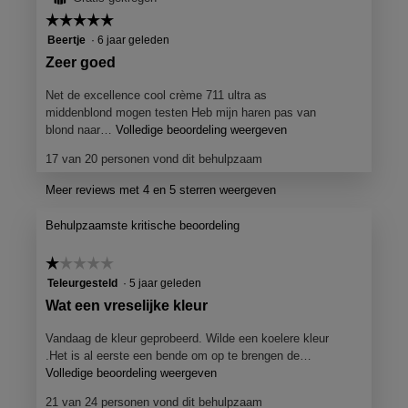
3.7
☆☆☆☆☆
☆☆☆☆☆
van
5
Beertje
·
6 jaar geleden
5.
van
B
Zeer goed
5
e
sterren.
Net de excellence cool crème 711 ultra as
o
middenblond mogen testen Heb mijn haren pas van
o
blond naar…
Volledige beoordeling weergeven
M
e
r
17 van 20 personen vond dit behulpzaam
t
d
d
Meer reviews met 4 en 5 sterren weergeven
e
e
l
z
Behulpzaamste kritische beoordeling
e
i
a
n
☆☆☆☆☆
☆☆☆☆☆
c
g
1
Teleurgesteld
·
5 jaar geleden
t
van
d
i
B
Wat een vreselijke kleur
5
e
o
e
sterren.
o
Vandaag de kleur geprobeerd. Wilde een koelere kleur
o
o
p
.Het is al eerste een bende om op te brengen de…
r
o
e
Volledige beoordeling weergeven
M
B
n
e
r
21 van 24 personen vond dit behulpzaam
j
t