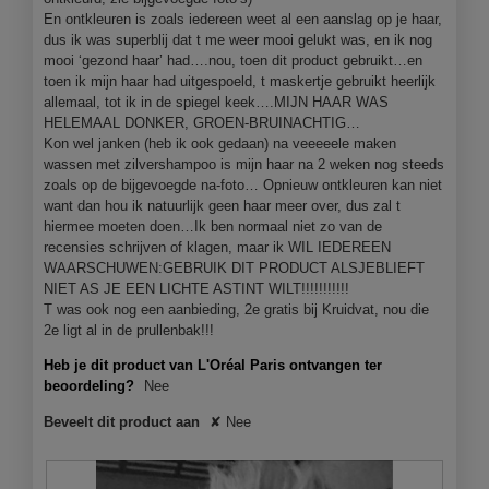
v
En ontkleuren is zoals iedereen weet al een aanslag op je haar,
e
dus ik was superblij dat t me weer mooi gelukt was, en ik nog
n
mooi ‘gezond haar’ had….nou, toen dit product gebruikt…en
s
toen ik mijn haar had uitgespoeld, t maskertje gebruikt heerlijk
t
allemaal, tot ik in de spiegel keek….MIJN HAAR WAS
e
HELEMAAL DONKER, GROEN-BRUINACHTIG…
r
Kon wel janken (heb ik ook gedaan) na veeeeele maken
.
wassen met zilvershampoo is mijn haar na 2 weken nog steeds
zoals op de bijgevoegde na-foto… Opnieuw ontkleuren kan niet
want dan hou ik natuurlijk geen haar meer over, dus zal t
hiermee moeten doen…Ik ben normaal niet zo van de
recensies schrijven of klagen, maar ik WIL IEDEREEN
WAARSCHUWEN:GEBRUIK DIT PRODUCT ALSJEBLIEFT
NIET AS JE EEN LICHTE ASTINT WILT!!!!!!!!!!!
T was ook nog een aanbieding, 2e gratis bij Kruidvat, nou die
2e ligt al in de prullenbak!!!
Heb je dit product van L'Oréal Paris ontvangen ter
beoordeling?
Nee
Beveelt dit product aan
✘
Nee