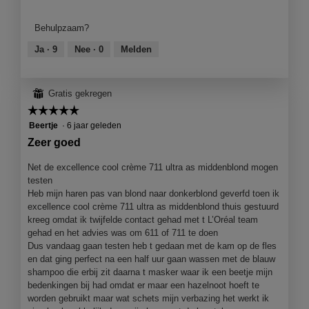
v
n
z
van
n
e
g
e
product,
m
Behulpzaam?
n
f
a
4
o
s
o
c
van
Ja ·
9
Nee ·
0
Melden
d
t
t
t
5
a
e
o
i
a
r
4
e
l
⊞
Gratis gekregen
.
.
o
d
☆☆☆☆☆
☆☆☆☆☆
p
i
e
5
Beertje
·
6 jaar geleden
a
n
van
l
Zeer goed
j
5
o
e
sterren.
Net de excellence cool crème 711 ultra as middenblond mogen
o
e
testen
g
e
Heb mijn haren pas van blond naar donkerblond geverfd toen ik
v
n
excellence cool crème 711 ultra as middenblond thuis gestuurd
e
m
kreeg omdat ik twijfelde contact gehad met t L’Oréal team
n
o
gehad en het advies was om 611 of 711 te doen
s
d
Dus vandaag gaan testen heb t gedaan met de kam op de fles
t
a
en dat ging perfect na een half uur gaan wassen met de blauw
e
a
shampoo die erbij zit daarna t masker waar ik een beetje mijn
r
l
bedenkingen bij had omdat er maar een hazelnoot hoeft te
.
d
worden gebruikt maar wat schets mijn verbazing het werkt ik
i