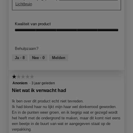
Lichtbruin
u
o
r
M
e
t
Kwaliteit van product
d
e
Kwaliteit
z
van
e
product,
Behulpzaam?
a
5
c
van
Ja ·
8
Nee ·
0
Melden
t
5
i
e
☆☆☆☆☆
☆☆☆☆☆
o
1
Anoniem
·
3 jaar geleden
p
van
e
Niet wat ik verwacht had
5
n
sterren.
j
Ik ben over dit product echt niet tevreden.
e
Ik had blond haar nu lijkt mijn haar wel donkerrood geworden.
e
En in de punten weer groen, en ik begrijp wat er gezegd wordt
e
het heeft met de ondergrond te maken, maar dit komt niet eens
n
een beetje in de buurt van wat er aangegeven staat op de
m
verpakking.