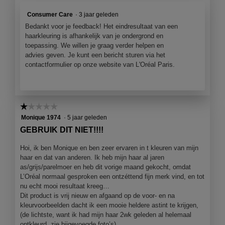
a
2
e
l
Consumer Care
·
3 jaar geleden
.
o
d
Bedankt voor je feedback! Het eindresultaat van een
p
i
haarkleuring is afhankelijk van je ondergrond en
e
a
toepassing. We willen je graag verder helpen en
n
l
advies geven. Je kunt een bericht sturen via het
j
o
contactformulier op onze website van L'Oréal Paris.
e
o
e
g
e
v
n
e
m
☆☆☆☆☆
☆☆☆☆☆
n
o
s
1
Monique 1974
·
5 jaar geleden
d
t
van
GEBRUIK DIT NIET!!!!
a
e
5
a
r
sterren.
Hoi, ik ben Monique en ben zeer ervaren in t kleuren van mijn
l
.
haar en dat van anderen. Ik heb mijn haar al jaren
d
as/grijs/parelmoer en heb dit vorige maand gekocht, omdat
i
L’Oréal normaal gesproken een ontzéttend fijn merk vind, en tot
a
nu echt mooi resultaat kreeg…
l
Dit product is vrij nieuw en afgaand op de voor- en na
o
kleurvoorbeelden dacht ik een mooie heldere astint te krijgen,
o
(de lichtste, want ik had mijn haar 2wk geleden al helemaal
g
ontkleurd, zie bijgevoegde foto’s)