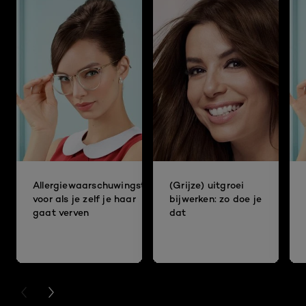
i
a
l
o
o
g
v
e
n
s
t
e
r
.
Allergiewaarschuwingstest
(Grijze) uitgroei
voor als je zelf je haar
bijwerken: zo doe je
gaat verven
dat
PREVIOUS CARD
NEXT CARD