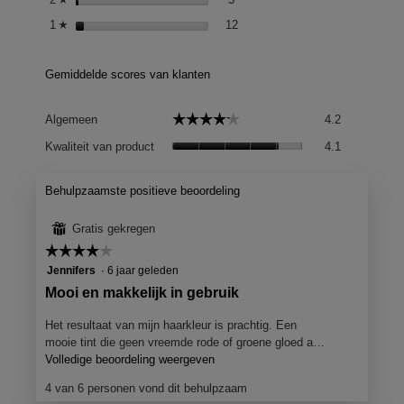
12 reviews met 1 ster.
Selecteer om op reviews met 1 st
1
sterren
12
☆
Gemiddelde scores van klanten
Algemeen,
☆☆☆☆☆
☆☆☆☆☆
Algemeen
4.2
gemiddelde
Kwaliteit
scorewaard
Kwaliteit van product
4.1
van
is
product,
4.2
gemiddelde
Behulpzaamste positieve beoordeling
van
scorewaard
5.
is
⊞
Gratis gekregen
4.1
☆☆☆☆☆
☆☆☆☆☆
van
4
Jennifers
·
6 jaar geleden
5.
van
B
Mooi en makkelijk in gebruik
5
e
sterren.
Het resultaat van mijn haarkleur is prachtig. Een
o
mooie tint die geen vreemde rode of groene gloed a…
o
Volledige beoordeling weergeven
M
e
r
4 van 6 personen vond dit behulpzaam
t
d