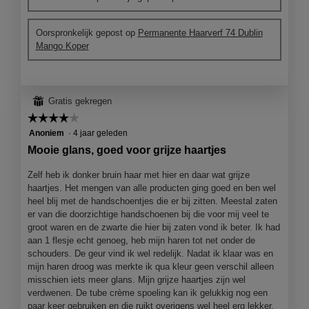
.
o
o
r
M
Oorspronkelijk gepost op
Permanente Haarverf 74 Dublin
d
e
Mango Koper
e
t
l
d
i
e
n
z
⊞
Gratis gekregen
g
e
f
a
☆☆☆☆☆
☆☆☆☆☆
o
c
4
Anoniem
·
4 jaar geleden
t
t
van
Mooie glans, goed voor grijze haartjes
o
i
5
1
e
sterren.
Zelf heb ik donker bruin haar met hier en daar wat grijze
.
o
haartjes. Het mengen van alle producten ging goed en ben wel
p
heel blij met de handschoentjes die er bij zitten. Meestal zaten
e
er van die doorzichtige handschoenen bij die voor mij veel te
n
groot waren en de zwarte die hier bij zaten vond ik beter. Ik had
j
aan 1 flesje echt genoeg, heb mijn haren tot net onder de
e
schouders. De geur vind ik wel redelijk. Nadat ik klaar was en
e
mijn haren droog was merkte ik qua kleur geen verschil alleen
e
misschien iets meer glans. Mijn grijze haartjes zijn wel
n
verdwenen. De tube crème spoeling kan ik gelukkig nog een
m
paar keer gebruiken en die ruikt overigens wel heel erg lekker.