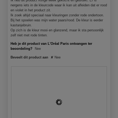
a
j
Ik heb dit product vorige week gekocht en gebruikt. Er is
o
a
e
nergens iets in de kleurcode waar ik kan uit afleiden dat er rood
o
t
e
en violet in het product zit.
g
s
e
Ik zoek altijd speciaal naar kleuringen zonder rode ondertoon.
v
v
n
Bij het spoelen was mijn water paars/rood. De kleur is eerder
e
a
m
kastanjebruin.
n
n
o
Op zich is de kleur mooi en glanzend, maar ik sta persoonlijk
s
m
d
zelf niet met rode tinten.
t
i
a
e
Heb je dit product van L'Oréal Paris ontvangen ter
d
a
r
beoordeling?
Nee
d
l
.
e
d
Beveelt dit product aan
✘
Nee
n
i
b
a
l
l
o
o
n
o
d
g
v
e
n
s
t
e