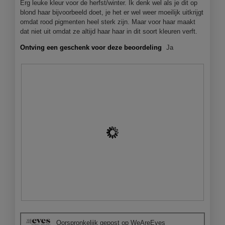
Erg leuke kleur voor de herfst/winter. Ik denk wel als je dit op
e
blond haar bijvoorbeeld doet, je het er wel weer moeilijk uitkrijgt
e
omdat rood pigmenten heel sterk zijn. Maar voor haar maakt
n
dat niet uit omdat ze altijd haar haar in dit soort kleuren verft.
m
o
Ontving een geschenk voor deze beoordeling
Ja
d
a
a
l
d
i
a
l
o
o
g
v
e
n
s
t
B
F
e
e
o
r
Oorspronkelijk gepost op WeAreEves
o
t