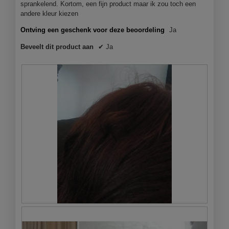
n
sprankelend. Kortom, een fijn product maar ik zou toch een
e
v
s
andere kleur kiezen
d
e
t
Ontving een geschenk voor deze beoordeling
Ja
e
n
e
r
n
4
Beveelt dit product aan
✔
Ja
.
.
j
4
a
v
a
a
r
n
g
d
e
e
l
5
e
s
d
t
e
e
n
r
.
r
2
M
F
e
v
i
o
n
d
t
a