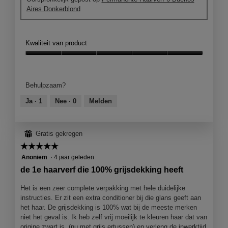
o
t
p
Aires Donkerblond
o
o
e
r
M
n
d
e
j
e
t
Kwaliteit van product
e
l
d
e
i
e
Kwaliteit
e
n
z
van
n
g
e
product,
m
Behulpzaam?
f
a
5
o
o
c
van
Ja ·
1
Nee ·
0
Melden
d
t
t
5
a
o
i
a
2
e
l
⊞
Gratis gekregen
.
o
d
☆☆☆☆☆
☆☆☆☆☆
p
i
e
5
Anoniem
·
4 jaar geleden
a
n
van
l
de 1e haarverf die 100% grijsdekking heeft
j
5
o
e
sterren.
Het is een zeer complete verpakking met hele duidelijke
o
e
instructies. Er zit een extra conditioner bij die glans geeft aan
g
e
het haar. De grijsdekking is 100% wat bij de meeste merken
v
n
niet het geval is. Ik heb zelf vrij moeilijk te kleuren haar dat van
e
m
origine zwart is, (nu met grijs ertussen) en verleng de inwerktijd
n