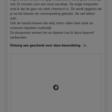
o
met 15 minuten voor een mooi resultaat. De enige minpunten
s
d
vind ik dat de geur vrij sterk chemisch is. Dit wordt opgelost als
t
a
je na het kleuren de cremespoeling gebruikt, die wel lekker
e
a
ruikt.
r
l
Ook de handschoenen die erbij zitten vallen heel strak en
.
d
scheuren daardoor makkelijk.
i
De pluspunten winnen het en daarom kan ik deze haarverf
a
aanbevelen.
l
o
Ontving een geschenk voor deze beoordeling
Ja
o
g
v
e
n
s
t
e
r
.