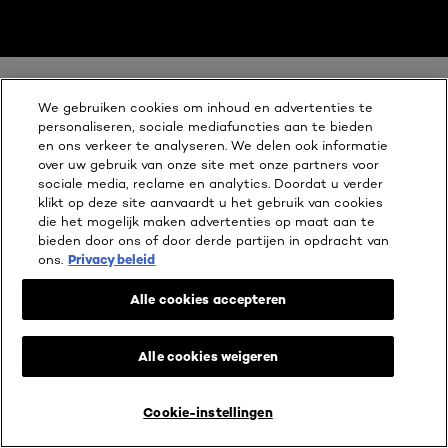
Overslaan het dia: Preference Classic Bruin new PDPs
Om jouw bruine kleur te behouden!
We gebruiken cookies om inhoud en advertenties te
personaliseren, sociale mediafuncties aan te bieden
Onze L'Oréal Paris favorieten
en ons verkeer te analyseren. We delen ook informatie
over uw gebruik van onze site met onze partners voor
sociale media, reclame en analytics. Doordat u verder
klikt op deze site aanvaardt u het gebruik van cookies
die het mogelijk maken advertenties op maat aan te
bieden door ons of door derde partijen in opdracht van
ons.
Privacy beleid
Alle cookies accepteren
Alle cookies weigeren
Cookie-instellingen
LIVE TRY ON
KOOP ONLINE BIJ