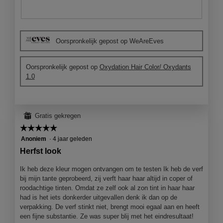
B
F
e
o
Oorspronkelijk gepost op WeAreEves
o
t
o
o
r
M
Oorspronkelijk gepost op
Oxydation Hair Color/ Oxydants
d
e
1.0
e
t
l
d
i
e
n
z
⊞
Gratis gekregen
g
e
f
a
☆☆☆☆☆
☆☆☆☆☆
o
c
5
Anoniem
·
4 jaar geleden
t
t
van
Herfst look
o
i
5
1
e
sterren.
Ik heb deze kleur mogen ontvangen om te testen Ik heb de verf
.
o
bij mijn tante geprobeerd, zij verft haar haar altijd in coper of
p
roodachtige tinten. Omdat ze zelf ook al zon tint in haar haar
e
had is het iets donkerder uitgevallen denk ik dan op de
n
verpakking. De verf stinkt niet, brengt mooi egaal aan en heeft
j
een fijne substantie. Ze was super blij met het eindresultaat!
e