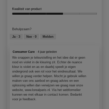
d
e
j
e
t
Kwaliteit van product
e
l
d
e
i
e
Kwaliteit
e
n
z
van
n
g
e
product,
m
Behulpzaam?
f
a
3
o
o
c
van
Ja ·
3
Nee ·
0
Melden
d
t
t
5
a
o
i
a
2
e
l
Consumer Care
·
4 jaar geleden
.
o
d
We snappen je teleurstelling en het idee dat er geen
p
i
rood en violet in de kleuring zit. Echter de nuance
e
a
kleur is violet en as en daarbij speelt je eigen
n
l
ondergrond ook een rol voor het eindresultaat. We
j
o
willen je graag verder helpen. Mocht je gebruik willen
e
o
maken van ons aanbod en graag advies en een
e
g
oplossing willen dan verwijzen we graag naar onze
e
v
website, www.lorealparis.nl. Via het webformelier
n
e
kunnen we met elkaar in contact komen. Bedankt
m
n
voor je feedback.
o
s
d
t