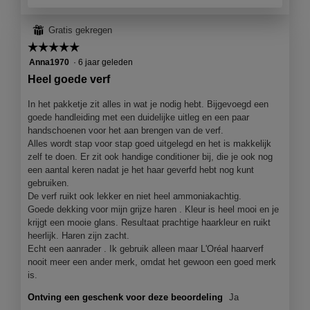
a
e
a
r
l
⊞
Gratis gekregen
.
d
☆☆☆☆☆
☆☆☆☆☆
i
5
Anna1970
·
6 jaar geleden
a
van
Heel goede verf
l
5
o
sterren.
In het pakketje zit alles in wat je nodig hebt. Bijgevoegd een
o
goede handleiding met een duidelijke uitleg en een paar
g
handschoenen voor het aan brengen van de verf.
v
Alles wordt stap voor stap goed uitgelegd en het is makkelijk
e
zelf te doen. Er zit ook handige conditioner bij, die je ook nog
n
een aantal keren nadat je het haar geverfd hebt nog kunt
s
gebruiken.
t
De verf ruikt ook lekker en niet heel ammoniakachtig.
e
Goede dekking voor mijn grijze haren . Kleur is heel mooi en je
r
krijgt een mooie glans. Resultaat prachtige haarkleur en ruikt
.
heerlijk. Haren zijn zacht.
Echt een aanrader . Ik gebruik alleen maar L'Oréal haarverf
nooit meer een ander merk, omdat het gewoon een goed merk
is.
Ontving een geschenk voor deze beoordeling
Ja