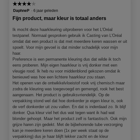
.
o
volgend
☆☆☆☆☆
☆☆☆☆☆
d
p
knop
G
r
4
i
DaphneP
·
6 jaar geleden
e
klikt,
e
wordt
van
a
J
n
Fijn product, maar kleur is totaal anders
de
5
l
j
s
e
onderst
sterren.
o
e
inhoud
Ik mocht deze haarkleuring uitproberen voor het L'Oréal
c
s
bijgewer
o
e
testpanel. Normaal gesproken gebruik ik Casting van L'Oréal
h
s
g
e
omdat dat een product is dat met meerdere keren wassen er uit
r
v
n
i
spoelt. Voor mijn gevoel is dat minder schadelijk voor mijn
e
m
haar.
e
c
n
o
Preference is een permanente kleuring dus dat wilde ik toch
v
a
s
d
eens proberen. Mijn eigen haarkleur is vrij donker met een
e
H
t
a
vleugje rood. Ik heb nu voor middenblond gekozen omdat ik
n
e
a
1
benieuwd was hoe een lichtere haarkleur zou staan.
r
l
Het openen van de ontwikkelvloeistof rook vrij chemisch maar
6
.
.
d
zodra de kleuring was toegevoegd en gemengd, rook het best
j
G
i
aangenaam. Het product is gebruiksvriendelijk. Op de
a
e
a
verpakking stond wel dat hoe donkerder je eigen kleur is, ook
a
l
de verf donkerder uit zou vallen. En dat is inderdaad zo. Ik blijf
s
o
donker. Qua kleur viel het dus wat tegen want ik had wat
r
c
o
blonder gehoopt. Maar het product zelf is fantastisch. Ook mijn
g
h
g
grijze haren zijn gedekt. Met de bijbehorende tube verzorging
e
r
v
kan je meerdere keren doen (1x per week staat op de
e
l
verpakking) dus je haar blijft lekker zacht en de kleur
e