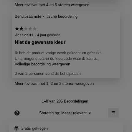
d
Meer reviews met 4 en 5 sterren weergeven
e
e
l
z
Behulpzaamste kritische beoordeling
e
i
a
n
☆☆☆☆☆
☆☆☆☆☆
c
g
2
JessicaH1
·
4 jaar geleden
t
van
d
i
B
Niet de gewenste kleur
5
e
o
e
sterren.
o
Ik heb dit product vorige week gekocht en gebruikt.
o
o
p
Er is nergens iets in de kleurcode waar ik kan u…
r
o
e
Volledige beoordeling weergeven
M
J
n
e
r
3 van 3 personen vond dit behulpzaam
j
t
e
d
e
d
n
Meer reviews met 1, 2 en 3 sterren weergeven
e
e
e
n
l
e
z
n
i
e
i
1–8 van 205 Beoordelingen
m
a
f
n
o
c
≡
e
?
g
Menu
Sorteren op:
Meest relevant
d
▼
t
Als
r
d
a
i
je
a
e
s
op
o
⊞
Gratis gekregen
de
l
o