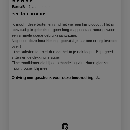
☆☆☆☆☆
☆☆☆☆☆
p
i
e
5
BernaB
·
6 jaar geleden
a
n
van
l
een top product
j
5
o
e
sterren.
Ik mocht deze testen en vind het wel een fijn product . Het is
o
e
eenvoudig te gebruiken, geen lang stappenplan, maar gewoon
g
e
een simpele goede gebruiksaanwijzing.
v
n
Nog nooit deze haar kleuring gebruikt ,maar ben er erg tevreden
e
m
over !
n
o
Fijne substantie , niet dun dat het in je nek loopt . Blijft goed
s
d
zitten en de dekking is super !
t
a
Fijne conditioner die bij de behandeling zit . Haren glanzen
e
a
mooi . Super blij mee!
r
l
.
d
Ontving een geschenk voor deze beoordeling
Ja
i
a
l
o
o
g
v
e
n