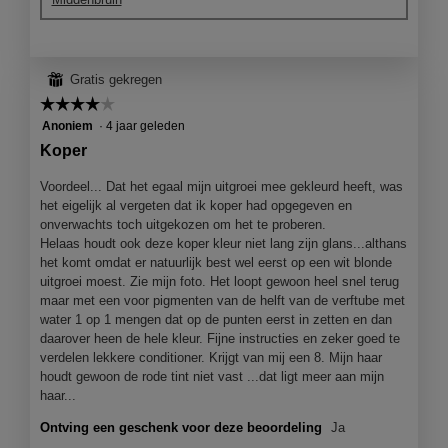
e
t
l
d
i
e
n
z
⊞
Gratis gekregen
g
e
f
a
☆☆☆☆☆
☆☆☆☆☆
o
c
4
Anoniem
·
4 jaar geleden
t
t
van
Koper
o
i
5
1
e
sterren.
Voordeel... Dat het egaal mijn uitgroei mee gekleurd heeft, was
.
o
het eigelijk al vergeten dat ik koper had opgegeven en
p
onverwachts toch uitgekozen om het te proberen.
e
Helaas houdt ook deze koper kleur niet lang zijn glans...althans
n
het komt omdat er natuurlijk best wel eerst op een wit blonde
j
uitgroei moest. Zie mijn foto. Het loopt gewoon heel snel terug
e
maar met een voor pigmenten van de helft van de verftube met
e
water 1 op 1 mengen dat op de punten eerst in zetten en dan
e
daarover heen de hele kleur. Fijne instructies en zeker goed te
n
verdelen lekkere conditioner. Krijgt van mij een 8. Mijn haar
m
houdt gewoon de rode tint niet vast ...dat ligt meer aan mijn
o
haar...
d
a
Ontving een geschenk voor deze beoordeling
Ja
a