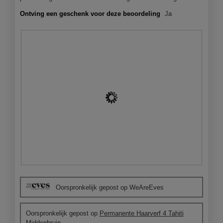
o
d
Ontving een geschenk voor deze beoordeling
Ja
a
a
l
d
i
a
l
o
o
g
v
e
n
s
t
e
B
F
r
e
o
.
Oorspronkelijk gepost op WeAreEves
o
t
o
o
r
M
Oorspronkelijk gepost op
Permanente Haarverf 4 Tahiti
d
e
Middenbruin