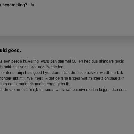
n
er beoordeling?
Ja
s
t
e
r
.
huid goed.
 een beetje huivering, want ben dan wel 50, en heb dus skincare nodig
de huid met soms wat onzuiverheden.
t doen, mijn huid goed hydrateren. Dat de huid strakker wordt merk ik
ten lijkt mij. Wél merk ik dat de fijne lijntjes wat minder zichtbaar zijn
serum dat ik onder de nachtcreme gebruik.
dat de creme niet té rijk is, soms wil ik wat onzuiverheden krijgen daardoor.