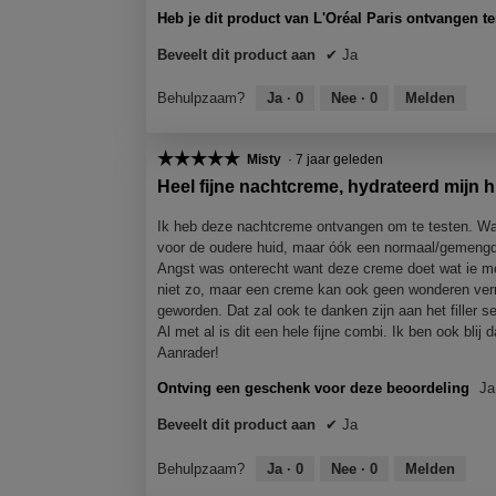
1
e
2
e
n
n
Heb je dit product van L'Oréal Paris ontvangen t
.
o
.
o
s
s
p
p
Beveelt dit product aan
✔
Ja
t
t
e
e
e
e
n
n
Behulpzaam?
Ja ·
0
Nee ·
0
Melden
r
r
j
j
.
.
e
e
e
e
☆☆☆☆☆
☆☆☆☆☆
Misty
·
7 jaar geleden
e
e
5
Heel fijne nachtcreme, hydrateerd mijn 
n
n
van
m
m
5
Ik heb deze nachtcreme ontvangen om te testen. Was
o
o
sterren.
voor de oudere huid, maar óók een normaal/gemeng
d
d
Angst was onterecht want deze creme doet wat ie moe
a
a
niet zo, maar een creme kan ook geen wonderen verrich
a
a
geworden. Dat zal ook te danken zijn aan het filler 
l
l
Al met al is dit een hele fijne combi. Ik ben ook blij 
d
d
Aanrader!
i
i
a
a
Ontving een geschenk voor deze beoordeling
Ja
l
l
Beveelt dit product aan
✔
Ja
o
o
o
o
g
g
Behulpzaam?
Ja ·
0
Nee ·
0
Melden
v
v