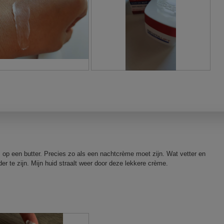
B
F
e
o
o
t
o
o
r
M
d
e
e
t
l
d
i
e
lfs op een butter. Precies zo als een nachtcrème moet zijn. Wat vetter en
n
z
der te zijn. Mijn huid straalt weer door deze lekkere crème.
g
e
f
a
o
c
t
t
o
i
3
e