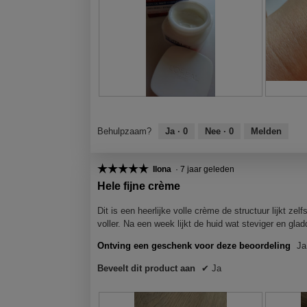
N
F
S
F
a
o
m
o
e
t
e
t
Behulpzaam?
Ja ·
0
Nee ·
0
Melden
e
o
e
o
n
M
r
M
m
e
t
e
☆☆☆☆☆
☆☆☆☆☆
Ilona
·
7 jaar geleden
a
t
l
t
5
Hele fijne crème
a
d
e
d
van
n
e
k
e
5
Dit is een heerlijke volle crème de structuur lijkt ze
d
z
k
z
sterren.
voller. Na een week lijkt de huid wat steviger en glad
,
e
e
e
Ontving een geschenk voor deze beoordeling
Ja
e
a
r
a
r
c
u
c
Beveelt dit product aan
✔
Ja
g
t
i
t
z
i
t
i
u
e
!
e