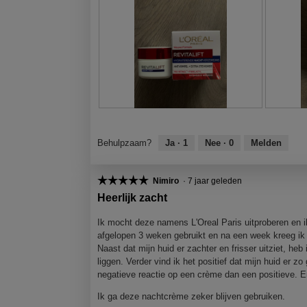
i
o
o
n
p
p
i
e
e
g
n
n
i
j
j
n
e
e
g
e
e
e
e
e
b
n
n
B
F
B
F
r
m
m
e
o
e
o
u
o
o
o
t
o
t
Behulpzaam?
Ja ·
1
Nee ·
0
Melden
i
d
d
o
o
o
o
k
a
a
r
M
r
M
!
a
a
d
e
d
e
☆☆☆☆☆
☆☆☆☆☆
Nimiro
·
7 jaar geleden
l
l
e
t
e
t
5
Heerlijk zacht
d
d
l
d
l
d
van
i
i
i
e
i
e
5
Ik mocht deze namens L'Oreal Paris uitproberen en ik
a
a
n
z
n
z
sterren.
afgelopen 3 weken gebruikt en na een week kreeg ik 
l
l
g
e
g
e
Naast dat mijn huid er zachter en frisser uitziet, he
o
o
f
a
f
a
liggen. Verder vind ik het positief dat mijn huid er 
o
o
o
c
o
c
negatieve reactie op een crème dan een positieve. En
g
g
t
t
t
t
v
v
Ik ga deze nachtcrème zeker blijven gebruiken.
o
i
o
i
e
e