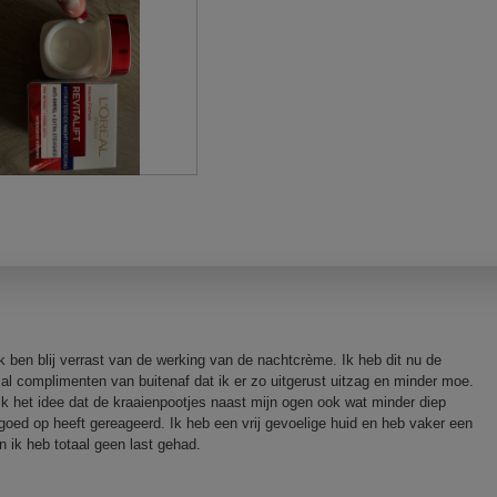
.
o
p
e
n
j
e
e
e
n
m
o
d
a
a
l
d
i
 ben blij verrast van de werking van de nachtcrème. Ik heb dit nu de
a
al complimenten van buitenaf dat ik er zo uitgerust uitzag en minder moe.
l
b ik het idee dat de kraaienpootjes naast mijn ogen ook wat minder diep
o
zo goed op heeft gereageerd. Ik heb een vrij gevoelige huid en heb vaker een
o
 ik heb totaal geen last gehad.
g
v
e