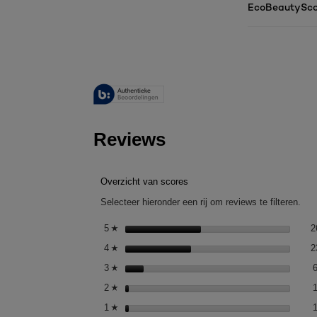
EcoBeautySco
Reviews
Overzicht van scores
Selecteer hieronder een rij om reviews te filteren.
5
sterren
2
☆
4
sterren
2
☆
3
sterren
☆
2
sterren
☆
1
sterren
☆