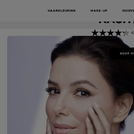
HYDRA
Revitalift
Classic Re-hydraterende Nachtcrème
HAARKLEURING
MAKE-UP
HUIDV
NACH
4
KOOP O