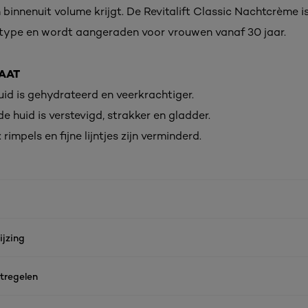
binnenuit volume krijgt. De Revitalift Classic Nachtcrème i
dtype en wordt aangeraden voor vrouwen vanaf 30 jaar.
AAT
huid is gehydrateerd en veerkrachtiger.
de huid is verstevigd, strakker en gladder.
rimpels en fijne lijntjes zijn verminderd.
jzing
tregelen