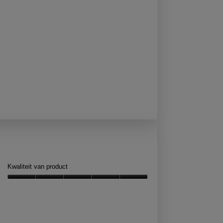
Kwaliteit van product
Kwaliteit
van
product,
5
van