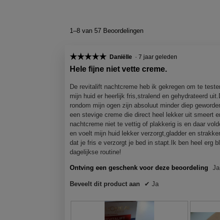
1–8 van 57 Beoordelingen
☆☆☆☆☆
☆☆☆☆☆
Daniëlle
·
7 jaar geleden
5
Hele fijne niet vette creme.
van
5
De revitalift nachtcreme heb ik gekregen om te test
sterren.
mijn huid er heerlijk fris,stralend en gehydrateerd ui
rondom mijn ogen zijn absoluut minder diep geworden.O
een stevige creme die direct heel lekker uit smeert en
nachtcreme niet te vettig of plakkerig is en daar vo
en voelt mijn huid lekker verzorgt,gladder en strakke
dat je fris e verzorgt je bed in stapt.Ik ben heel erg 
dagelijkse routine!
Ontving een geschenk voor deze beoordeling
Ja
Beveelt dit product aan
✔
Ja