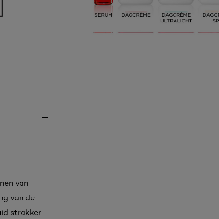
enen van
ing van de
id strakker