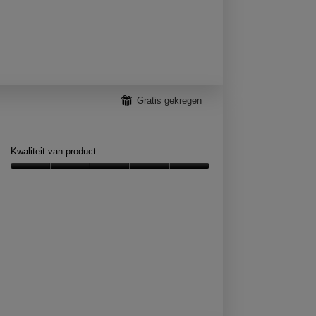
5
⊞
Gratis gekregen
Kwaliteit van product
Kwaliteit
van
product,
5
van
5