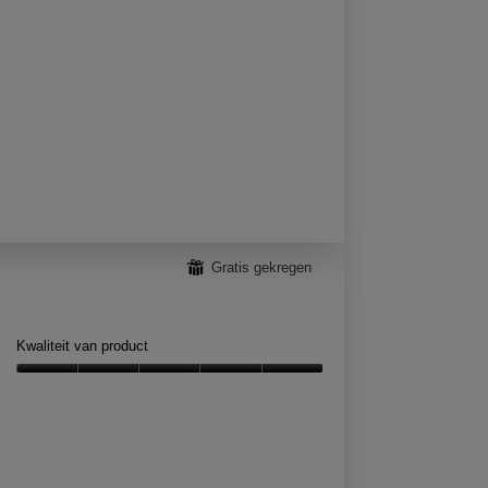
⊞
Gratis gekregen
Kwaliteit van product
Kwaliteit
van
product,
5
van
5