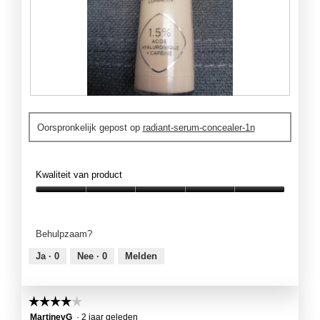
L
F
i
o
Oorspronkelijk gepost op
radiant-serum-concealer-1n
g
t
h
o
t
M
1
e
Kwaliteit van product
N
t
d
Kwaliteit
e
van
z
product,
Behulpzaam?
e
5
a
van
Ja ·
0
Nee ·
0
Melden
c
5
t
i
☆☆☆☆☆
☆☆☆☆☆
e
4
MartinevG
·
2 jaar geleden
o