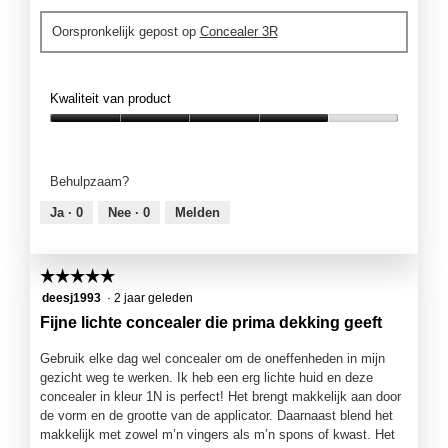
Oorspronkelijk gepost op
Concealer 3R
Kwaliteit van product
Kwaliteit
van
product,
Behulpzaam?
4
van
Ja ·
0
Nee ·
0
Melden
5
☆☆☆☆☆
☆☆☆☆☆
5
deesj1993
·
2 jaar geleden
van
Fijne lichte concealer die prima dekking geeft
5
sterren.
Gebruik elke dag wel concealer om de oneffenheden in mijn
gezicht weg te werken. Ik heb een erg lichte huid en deze
concealer in kleur 1N is perfect! Het brengt makkelijk aan door
de vorm en de grootte van de applicator. Daarnaast blend het
makkelijk met zowel m’n vingers als m’n spons of kwast. Het