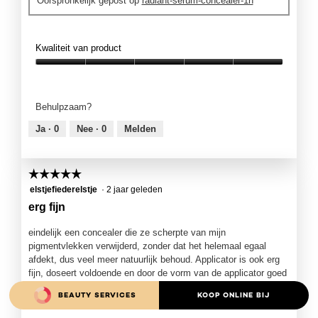
Oorspronkelijk gepost op
radiant-serum-concealer-1n
Kwaliteit van product
Kwaliteit
van
product,
Behulpzaam?
5
van
Ja ·
0
Nee ·
0
Melden
5
☆☆☆☆☆
☆☆☆☆☆
5
elstjefiederelstje
·
2 jaar geleden
van
erg fijn
5
sterren.
eindelijk een concealer die ze scherpte van mijn
pigmentvlekken verwijderd, zonder dat het helemaal egaal
afdekt, dus veel meer natuurlijk behoud. Applicator is ook erg
fijn, doseert voldoende en door de vorm van de applicator goed
te verdelen
BEAUTY SERVICES
KOOP ONLINE BIJ