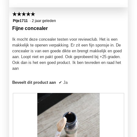
t
t
H
i
☆☆☆☆☆
☆☆☆☆☆
a
e
5
Ptje1711
·
2 jaar geleden
v
o
van
e
p
Fijne concealer
5
L
e
sterren.
'
n
Ik mocht deze concealer testen voor reviewclub. Het is een
O
j
makkelijk te openen verpakking. Er zit een fijn sponsje in. De
r
e
concealer is van een goede dikte en brengt makkelijk en goed
é
e
aan. Loopt niet en pakt goed. Ook geprobeerd bij +25 graden.
a
e
Ook dan is het een goed product. Ik ben tevreden en raad het
l
n
aan
s
m
e
o
Beveelt dit product aan
✔
Ja
r
d
u
a
m
a
c
l
o
d
n
i
c
a
e
l
a
o