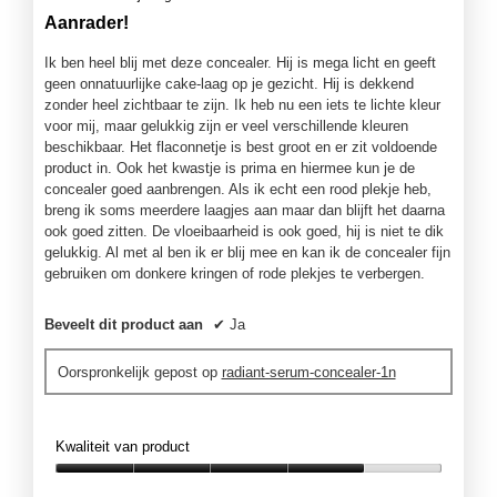
van
p
Aanrader!
5
e
sterren.
n
Ik ben heel blij met deze concealer. Hij is mega licht en geeft
j
geen onnatuurlijke cake-laag op je gezicht. Hij is dekkend
e
zonder heel zichtbaar te zijn. Ik heb nu een iets te lichte kleur
e
voor mij, maar gelukkig zijn er veel verschillende kleuren
e
beschikbaar. Het flaconnetje is best groot en er zit voldoende
n
product in. Ook het kwastje is prima en hiermee kun je de
m
concealer goed aanbrengen. Als ik echt een rood plekje heb,
o
breng ik soms meerdere laagjes aan maar dan blijft het daarna
d
ook goed zitten. De vloeibaarheid is ook goed, hij is niet te dik
a
gelukkig. Al met al ben ik er blij mee en kan ik de concealer fijn
a
gebruiken om donkere kringen of rode plekjes te verbergen.
l
d
Beveelt dit product aan
✔
Ja
i
a
Oorspronkelijk gepost op
radiant-serum-concealer-1n
l
o
o
g
Kwaliteit van product
v
Kwaliteit
e