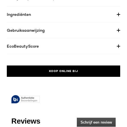
Ingrediënten
Gebruiksaanwijzing
EcoBeautyScore
KOOP ONLINE BIJ
Reviews
Schrijf een review
.