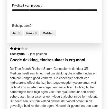
g
Kwaliteit van product
v
Kwaliteit
e
van
n
product,
s
Behulpzaam?
5
t
van
e
Ja ·
0
Nee ·
0
Melden
5
r
.
☆☆☆☆☆
☆☆☆☆☆
3
EsmayBlo
·
2 jaar geleden
van
Goede dekking, eindresultaat is erg mooi.
5
sterren.
De True Match Radiant Serum Concealer in de kleur 3R
Medium heeft een fijne, medium dekking die oneffenheden en
donkere kringen goed verbergt. De concealer belooft een
hydraterend effect dankzij het toegevoegde hyaluronzuur, wat
de huid zou moeten verzorgen en verzachten. Echter, bij het
aanbrengen rond mijn ogen voelt het hyaluronzuur een beetje
scherp aan, bijna alsof er een vleugje alcohol in de formule zit.
Dit geeft een licht prikkelend gevoel dat vooral opvalt in de
gevoelige huid rondom de ogen. Hoewel dit gevoel na een paar