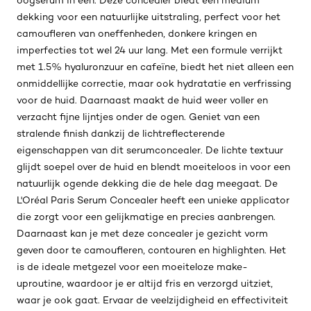
oogserum in een. Deze concealer biedt een medium
dekking voor een natuurlijke uitstraling, perfect voor het
camoufleren van oneffenheden, donkere kringen en
imperfecties tot wel 24 uur lang. Met een formule verrijkt
met 1.5% hyaluronzuur en cafeïne, biedt het niet alleen een
onmiddellijke correctie, maar ook hydratatie en verfrissing
voor de huid. Daarnaast maakt de huid weer voller en
verzacht fijne lijntjes onder de ogen. Geniet van een
stralende finish dankzij de lichtreflecterende
eigenschappen van dit serumconcealer. De lichte textuur
glijdt soepel over de huid en blendt moeiteloos in voor een
natuurlijk ogende dekking die de hele dag meegaat. De
L'Oréal Paris Serum Concealer heeft een unieke applicator
die zorgt voor een gelijkmatige en precies aanbrengen.
Daarnaast kan je met deze concealer je gezicht vorm
geven door te camoufleren, contouren en highlighten. Het
is de ideale metgezel voor een moeiteloze make-
uproutine, waardoor je er altijd fris en verzorgd uitziet,
waar je ook gaat. Ervaar de veelzijdigheid en effectiviteit