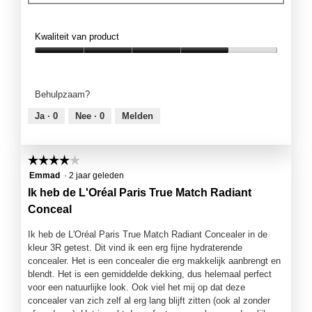
Kwaliteit van product
Kwaliteit
van
product,
Behulpzaam?
4
van
Ja ·
0
Nee ·
0
Melden
5
☆☆☆☆☆
☆☆☆☆☆
4
Emmad
·
2 jaar geleden
van
Ik heb de L'Oréal Paris True Match Radiant
5
Conceal
sterren.
Ik heb de L'Oréal Paris True Match Radiant Concealer in de
kleur 3R getest. Dit vind ik een erg fijne hydraterende
concealer. Het is een concealer die erg makkelijk aanbrengt en
blendt. Het is een gemiddelde dekking, dus helemaal perfect
voor een natuurlijke look. Ook viel het mij op dat deze
concealer van zich zelf al erg lang blijft zitten (ook al zonder