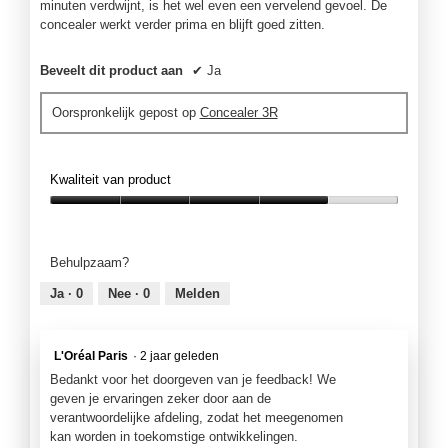
minuten verdwijnt, is het wel even een vervelend gevoel. De
concealer werkt verder prima en blijft goed zitten.
Beveelt dit product aan
✔
Ja
Oorspronkelijk gepost op
Concealer 3R
Kwaliteit van product
Kwaliteit
van
product,
Behulpzaam?
4
van
Ja ·
0
Nee ·
0
Melden
5
L'Oréal Paris
·
2 jaar geleden
Bedankt voor het doorgeven van je feedback! We
geven je ervaringen zeker door aan de
verantwoordelijke afdeling, zodat het meegenomen
kan worden in toekomstige ontwikkelingen.