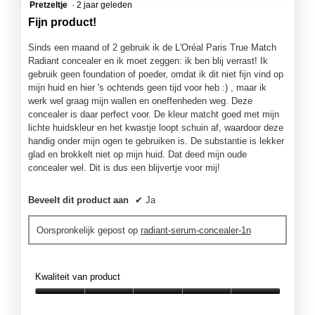
5
Pretzeltje
·
2 jaar geleden
van
Fijn product!
5
sterren.
Sinds een maand of 2 gebruik ik de L'Oréal Paris True Match
Radiant concealer en ik moet zeggen: ik ben blij verrast! Ik
gebruik geen foundation of poeder, omdat ik dit niet fijn vind op
mijn huid en hier 's ochtends geen tijd voor heb :) , maar ik
werk wel graag mijn wallen en oneffenheden weg. Deze
concealer is daar perfect voor. De kleur matcht goed met mijn
lichte huidskleur en het kwastje loopt schuin af, waardoor deze
handig onder mijn ogen te gebruiken is. De substantie is lekker
glad en brokkelt niet op mijn huid. Dat deed mijn oude
concealer wel. Dit is dus een blijvertje voor mij!
Beveelt dit product aan
✔
Ja
Oorspronkelijk gepost op
radiant-serum-concealer-1n
Kwaliteit van product
Kwaliteit
van