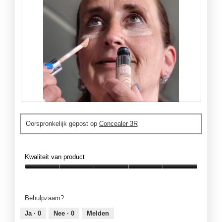
M
F
i
o
Oorspronkelijk gepost op
Concealer 3R
j
t
n
o
n
M
i
e
Kwaliteit van product
e
t
u
d
Kwaliteit
w
e
van
e
z
product,
Behulpzaam?
M
e
5
u
a
van
Ja ·
0
Nee ·
0
Melden
s
c
5