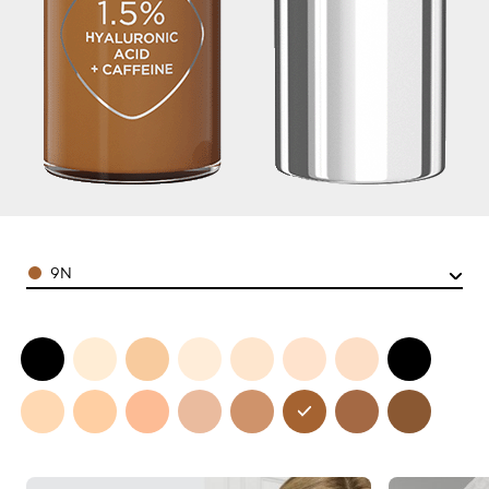
Color
9N