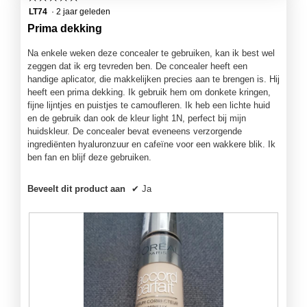
5
LT74
·
2 jaar geleden
van
Prima dekking
5
sterren.
Na enkele weken deze concealer te gebruiken, kan ik best wel
zeggen dat ik erg tevreden ben. De concealer heeft een
handige aplicator, die makkelijken precies aan te brengen is. Hij
heeft een prima dekking. Ik gebruik hem om donkete kringen,
fijne lijntjes en puistjes te camoufleren. Ik heb een lichte huid
en de gebruik dan ook de kleur light 1N, perfect bij mijn
huidskleur. De concealer bevat eveneens verzorgende
ingrediënten hyaluronzuur en cafeïne voor een wakkere blik. Ik
ben fan en blijf deze gebruiken.
Beveelt dit product aan
✔
Ja