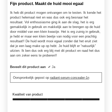
van
p
Fijn product. Maakt de huid mooi egaal
5
e
sterren.
n
Ik heb dit product mogen ontvangen om te testen. Ik kende het
j
product helemaal niet en was dus ook erg besnaar het
e
resultaat. Vol enthousiasme ging ik aan de slag, het is erg
e
gemakkelijk in gebruik en makkelijk aan te brengen op de huid
e
door middel van een klein kwastje. Het is erg zuinig in gebruik,
n
je hebt er maar een klein beetje van nodig voor een prachtig
m
resultaat!! De huid wordt mooi egaal zonder dat het eruit ziet
o
dat je een laag make up op hebt. Je huid blijft er “natuurlijk”
d
uitzien. Ik ben dus ook erg blij met dit product en raad het dus
a
aan om zeker eens te proberen!!
a
l
Beveelt dit product aan
✔
Ja
d
i
Oorspronkelijk gepost op
radiant-serum-concealer-1n
a
l
o
o
Kwaliteit van product
g
Kwaliteit
v
van
e