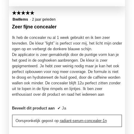
r
t
a
s
i
a
☆☆☆☆☆
☆☆☆☆☆
t
e
l
5
Bwillems
·
2 jaar geleden
e
o
d
van
l
p
Zeer fijne concealer
i
5
t
e
a
sterren.
j
n
Ik heb de concealer nu al 1 week gebruikt en ik ben zeer
l
e
j
tevreden. De kleur “light” is perfect voor mij, het licht mijn onder
o
e
ogen op en verbergt de donkere blauwe schijn.
o
e
De applicator is zeer gemakkelijk door de puntige vorm kan je
g
e
het goed in de ooghoeken aanbrengen. De kleur is zeer
v
n
gepigmenteerd. Je hebt zeer weinig nodig maar je kan het ook
e
m
perfect opbouwen voor nog meer coverage. De formule is niet
n
o
te droog en hydratereert de huid goed, door de caffeine worden
s
d
wallen ook minder. De concealer blijft 12u perfect zitten zonder
t
a
uit te lopen in de fijne rimpels en lijntjes. Ik ben zeer
e
a
enthousiast over dit product en raad het iedereen aan
r
l
.
d
Beveelt dit product aan
✔
Ja
i
a
Oorspronkelijk gepost op
radiant-serum-concealer-1n
l
o
o