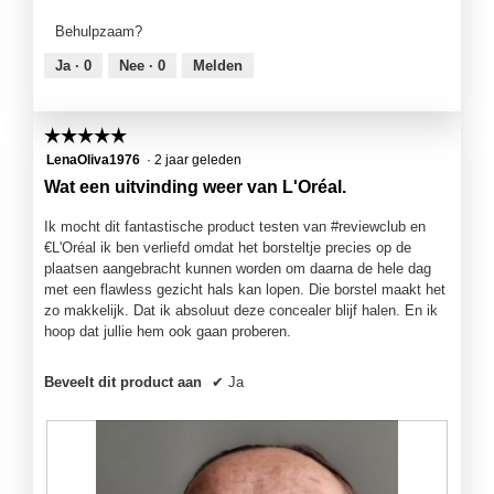
product,
Behulpzaam?
5
van
Ja ·
0
Nee ·
0
Melden
5
☆☆☆☆☆
☆☆☆☆☆
5
LenaOliva1976
·
2 jaar geleden
van
Wat een uitvinding weer van L'Oréal.
5
sterren.
Ik mocht dit fantastische product testen van #reviewclub en
€L'Oréal ik ben verliefd omdat het borsteltje precies op de
plaatsen aangebracht kunnen worden om daarna de hele dag
met een flawless gezicht hals kan lopen. Die borstel maakt het
zo makkelijk. Dat ik absoluut deze concealer blijf halen. En ik
hoop dat jullie hem ook gaan proberen.
Beveelt dit product aan
✔
Ja