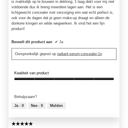
is makkelijk op te bouwen in dekking, 1 laag dekt voor mij niet
voldoende dus ik breng meerdere lagen aan. Het is een
lichtgewicht concealer met verzorging erin wat echt perfect is,
ook voor de dagen dat je geen make-up draagt en alleen de
donkere kringen en wilde wegwerken. Ik vind het een fijn
product!
Beveelt dit product aan
✔
Ja
Oorspronkelijk gepost op
radiant-serum-concealer-1n
Kwaliteit van product
Kwaliteit
van
product,
Behulpzaam?
5
van
Ja ·
0
Nee ·
0
Melden
5
☆☆☆☆☆
☆☆☆☆☆