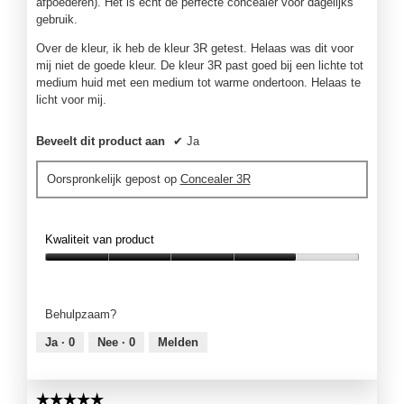
afpoederen). Het is echt de perfecte concealer voor dagelijks
gebruik.
Over de kleur, ik heb de kleur 3R getest. Helaas was dit voor
mij niet de goede kleur. De kleur 3R past goed bij een lichte tot
medium huid met een medium tot warme ondertoon. Helaas te
licht voor mij.
Beveelt dit product aan
✔
Ja
Oorspronkelijk gepost op
Concealer 3R
Kwaliteit van product
Kwaliteit
van
product,
Behulpzaam?
4
van
Ja ·
0
Nee ·
0
Melden
5
☆☆☆☆☆
☆☆☆☆☆