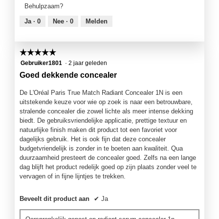
product,
n
Behulpzaam?
5
s
van
t
Ja ·
0
Nee ·
0
Melden
5
e
r
.
☆☆☆☆☆
☆☆☆☆☆
5
Gebruiker1801
·
2 jaar geleden
van
Goed dekkende concealer
5
sterren.
De L'Oréal Paris True Match Radiant Concealer 1N is een
uitstekende keuze voor wie op zoek is naar een betrouwbare,
stralende concealer die zowel lichte als meer intense dekking
biedt. De gebruiksvriendelijke applicatie, prettige textuur en
natuurlijke finish maken dit product tot een favoriet voor
dagelijks gebruik. Het is ook fijn dat deze concealer
budgetvriendelijk is zonder in te boeten aan kwaliteit. Qua
duurzaamheid presteert de concealer goed. Zelfs na een lange
dag blijft het product redelijk goed op zijn plaats zonder veel te
vervagen of in fijne lijntjes te trekken.
Beveelt dit product aan
✔
Ja