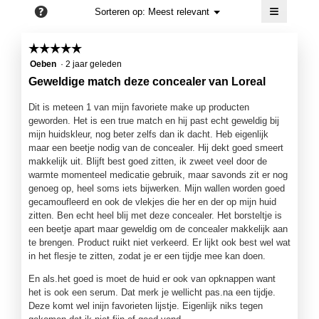
≡
4.5
?
Menu
Sorteren op:
Meest relevant
▼
van
Als
5.
je
op
☆☆☆☆☆
☆☆☆☆☆
de
5
volgend
Oeben
·
2 jaar geleden
knop
van
Geweldige match deze concealer van Loreal
klikt,
5
wordt
de
sterren.
Dit is meteen 1 van mijn favoriete make up producten
onderst
geworden. Het is een true match en hij past echt geweldig bij
inhoud
bijgewer
mijn huidskleur, nog beter zelfs dan ik dacht. Heb eigenlijk
maar een beetje nodig van de concealer. Hij dekt goed smeert
makkelijk uit. Blijft best goed zitten, ik zweet veel door de
warmte momenteel medicatie gebruik, maar savonds zit er nog
genoeg op, heel soms iets bijwerken. Mijn wallen worden goed
gecamoufleerd en ook de vlekjes die her en der op mijn huid
zitten. Ben echt heel blij met deze concealer. Het borsteltje is
een beetje apart maar geweldig om de concealer makkelijk aan
te brengen. Product ruikt niet verkeerd. Er lijkt ook best wel wat
in het flesje te zitten, zodat je er een tijdje mee kan doen.
En als.het goed is moet de huid er ook van opknappen want
het is ook een serum. Dat merk je wellicht pas.na een tijdje.
Deze komt wel inijn favorieten lijstje. Eigenlijk niks tegen