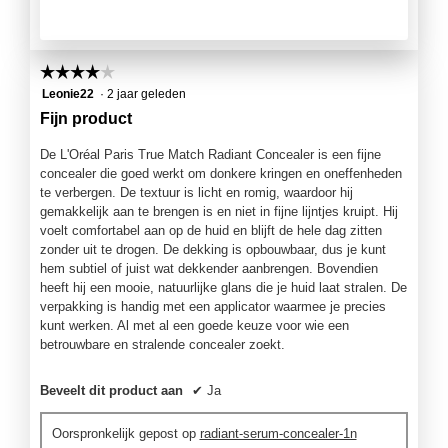
☆☆☆☆☆
☆☆☆☆☆
4
Leonie22
·
2 jaar geleden
van
Fijn product
5
sterren.
De L'Oréal Paris True Match Radiant Concealer is een fijne
concealer die goed werkt om donkere kringen en oneffenheden
te verbergen. De textuur is licht en romig, waardoor hij
gemakkelijk aan te brengen is en niet in fijne lijntjes kruipt. Hij
voelt comfortabel aan op de huid en blijft de hele dag zitten
zonder uit te drogen. De dekking is opbouwbaar, dus je kunt
hem subtiel of juist wat dekkender aanbrengen. Bovendien
heeft hij een mooie, natuurlijke glans die je huid laat stralen. De
verpakking is handig met een applicator waarmee je precies
kunt werken. Al met al een goede keuze voor wie een
betrouwbare en stralende concealer zoekt.
Beveelt dit product aan
✔
Ja
Oorspronkelijk gepost op
radiant-serum-concealer-1n