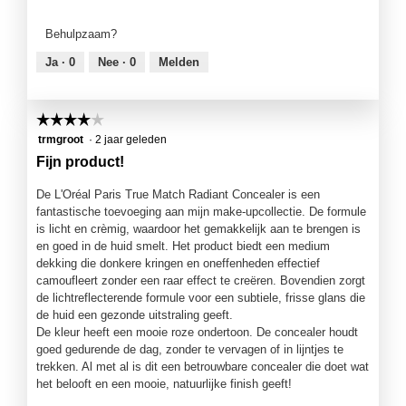
van
n
product,
s
Behulpzaam?
4
t
van
e
Ja ·
0
Nee ·
0
Melden
5
r
.
☆☆☆☆☆
☆☆☆☆☆
4
trmgroot
·
2 jaar geleden
van
Fijn product!
5
sterren.
De L'Oréal Paris True Match Radiant Concealer is een
fantastische toevoeging aan mijn make-upcollectie. De formule
is licht en crèmig, waardoor het gemakkelijk aan te brengen is
en goed in de huid smelt. Het product biedt een medium
dekking die donkere kringen en oneffenheden effectief
camoufleert zonder een raar effect te creëren. Bovendien zorgt
de lichtreflecterende formule voor een subtiele, frisse glans die
de huid een gezonde uitstraling geeft.
De kleur heeft een mooie roze ondertoon. De concealer houdt
goed gedurende de dag, zonder te vervagen of in lijntjes te
trekken. Al met al is dit een betrouwbare concealer die doet wat
het belooft en een mooie, natuurlijke finish geeft!