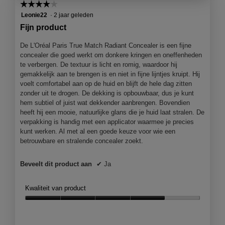
☆☆☆☆☆
☆☆☆☆☆
4
Leonie22
·
2 jaar geleden
van
Fijn product
5
sterren.
De L'Oréal Paris True Match Radiant Concealer is een fijne
concealer die goed werkt om donkere kringen en oneffenheden
te verbergen. De textuur is licht en romig, waardoor hij
gemakkelijk aan te brengen is en niet in fijne lijntjes kruipt. Hij
voelt comfortabel aan op de huid en blijft de hele dag zitten
zonder uit te drogen. De dekking is opbouwbaar, dus je kunt
hem subtiel of juist wat dekkender aanbrengen. Bovendien
heeft hij een mooie, natuurlijke glans die je huid laat stralen. De
verpakking is handig met een applicator waarmee je precies
kunt werken. Al met al een goede keuze voor wie een
betrouwbare en stralende concealer zoekt.
Beveelt dit product aan
✔
Ja
Kwaliteit van product
Kwaliteit
van
product,