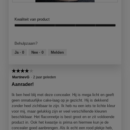
L
F
i
o
g
t
Kwaliteit van product
h
o
t
M
Kwaliteit
1
e
van
N
t
product,
Behulpzaam?
d
5
e
van
Ja ·
0
Nee ·
0
Melden
z
5
e
a
☆☆☆☆☆
☆☆☆☆☆
c
t
4
MartinevG
·
2 jaar geleden
i
van
Aanrader!
e
5
o
sterren.
Ik ben heel blij met deze concealer. Hij is mega licht en geeft
p
geen onnatuurlijke cake-laag op je gezicht. Hij is dekkend
e
zonder heel zichtbaar te zijn. Ik heb nu een iets te lichte kleur
n
voor mij, maar gelukkig zijn er veel verschillende kleuren
j
beschikbaar. Het flaconnetje is best groot en er zit voldoende
e
product in. Ook het kwastje is prima en hiermee kun je de
e
concealer goed aanbrengen. Als ik echt een rood plekje heb,