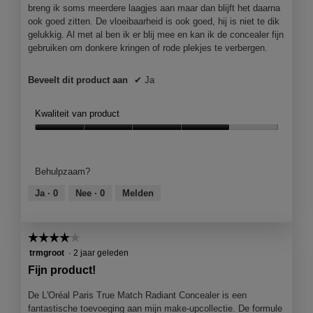
e
breng ik soms meerdere laagjes aan maar dan blijft het daarna
n
ook goed zitten. De vloeibaarheid is ook goed, hij is niet te dik
m
gelukkig. Al met al ben ik er blij mee en kan ik de concealer fijn
o
gebruiken om donkere kringen of rode plekjes te verbergen.
d
a
Beveelt dit product aan
✔
Ja
a
l
d
Kwaliteit van product
i
Kwaliteit
a
van
l
product,
o
Behulpzaam?
4
o
van
g
Ja ·
0
Nee ·
0
Melden
5
v
e
n
☆☆☆☆☆
☆☆☆☆☆
s
4
trmgroot
·
2 jaar geleden
t
van
Fijn product!
e
5
r
sterren.
De L'Oréal Paris True Match Radiant Concealer is een
.
fantastische toevoeging aan mijn make-upcollectie. De formule