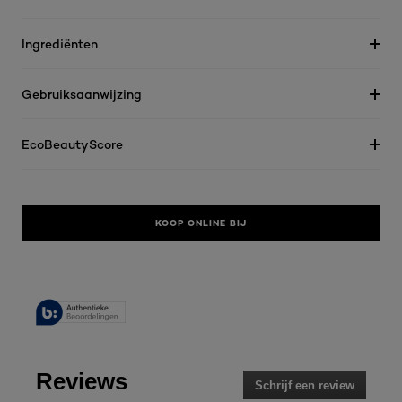
Ingrediënten
Gebruiksaanwijzing
EcoBeautyScore
KOOP ONLINE BIJ
Reviews
Schrijf een review
.