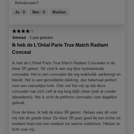
Behulpzaam?
4
van
Ja ·
0
Nee ·
0
Melden
5
☆☆☆☆☆
☆☆☆☆☆
4
Emmad
·
2 jaar geleden
van
Ik heb de L'Oréal Paris True Match Radiant
5
Conceal
sterren.
Ik heb de L'Oréal Paris True Match Radiant Concealer in de
kleur 3R getest. Dit vind ik een erg fijne hydraterende
concealer. Het is een concealer die erg makkelijk aanbrengt en
blendt. Het is een gemiddelde dekking, dus helemaal perfect
voor een natuurlijke look. Ook viel het mij op dat deze
concealer van zich zelf al erg lang blijft zitten (ook al zonder
afpoederen). Het is echt de perfecte concealer voor dagelijks
gebruik.
Over de kleur, ik heb de kleur 3R getest. Helaas was dit voor
mij niet de goede kleur. De kleur 3R past goed bij een lichte tot
medium huid met een medium tot warme ondertoon. Helaas te
licht voor mij.