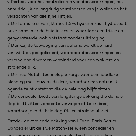
√ Perfect voor het neutraliseren van donkere kringen, het
onmiddellijk en langdurig verminderen van je wallen en het
verzachten van alle fijne lijntjes.
√ De formulie is verrijkt met 1.5% hyaluronzuur, hydrateert
onze concealer de huid intensief, waardoor een frisse en
gehydrateerde look ontstaat zonder uitdroging.
√ Dankzij de toevoeging van cafeïne wordt de huid
verkwikt en geëgaliseerd, waardoor donkere kringen en
vermoeidheid worden verminderd voor een wakkere en
stralende blik.
√ De True Match-technologie zorgt voor een naadloze
blending met jouw huidskleur, waardoor een natuurlijk
ogende teint ontstaat die de hele dag blijft zitten.
√ De concealer biedt een langdurige dekking die de hele
dag blijft zitten zonder te vervagen of te creëren,
waardoor je er de hele dag fris en stralend uitziet.
Ontdek de stralende dekking van L'Oréal Paris Serum
Concealer uit de True Match-serie, een concealer en
oogserum in een. Deze concealer biedt een medium