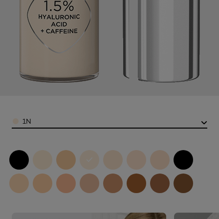
Color
1N