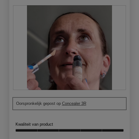
M
F
i
o
Oorspronkelijk gepost op
Concealer 3R
j
t
n
o
n
M
i
e
Kwaliteit van product
e
t
u
d
Kwaliteit