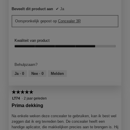
Beveelt dit product aan
✔
Ja
Oorspronkelijk gepost op
Concealer 3R
Kwaliteit van product
Kwaliteit
van
product,
Behulpzaam?
4
van
Ja ·
0
Nee ·
0
Melden
5
☆☆☆☆☆
☆☆☆☆☆
5
LT74
·
2 jaar geleden
van
Prima dekking
5
sterren.
Na enkele weken deze concealer te gebruiken, kan ik best wel
zeggen dat ik erg tevreden ben. De concealer heeft een
handige aplicator, die makkelijken precies aan te brengen is. Hij