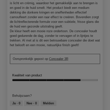
is licht en crèmig, waardoor het gemakkelijk aan te brengen is
en goed in de huid smelt. Het product biedt een medium
dekking die donkere kringen en oneffenheden effectief
camoufleert zonder een raar effect te creëren. Bovendien zorgt
de lichtreflecterende formule voor een subtiele, frisse glans die
de huid een gezonde uitstraling geeft.
De kleur heeft een mooie roze ondertoon. De concealer houdt
goed gedurende de dag, zonder te vervagen of in lijntjes te
trekken. Al met al is dit een betrouwbare concealer die doet wat
het belooft en een mooie, natuurlijke finish geeft!
Oorspronkelijk gepost op
Concealer 3R
Kwaliteit van product
Kwaliteit
van
product,
Behulpzaam?
4
van
Ja ·
0
Nee ·
0
Melden
5