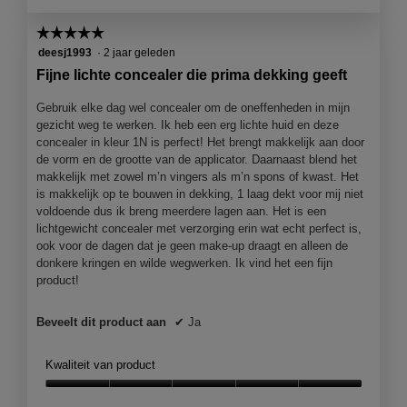
☆☆☆☆☆
☆☆☆☆☆
5
deesj1993
·
2 jaar geleden
van
Fijne lichte concealer die prima dekking geeft
5
sterren.
Gebruik elke dag wel concealer om de oneffenheden in mijn
gezicht weg te werken. Ik heb een erg lichte huid en deze
concealer in kleur 1N is perfect! Het brengt makkelijk aan door
de vorm en de grootte van de applicator. Daarnaast blend het
makkelijk met zowel m’n vingers als m’n spons of kwast. Het
is makkelijk op te bouwen in dekking, 1 laag dekt voor mij niet
voldoende dus ik breng meerdere lagen aan. Het is een
lichtgewicht concealer met verzorging erin wat echt perfect is,
ook voor de dagen dat je geen make-up draagt en alleen de
donkere kringen en wilde wegwerken. Ik vind het een fijn
product!
Beveelt dit product aan
✔
Ja
Kwaliteit van product
Kwaliteit