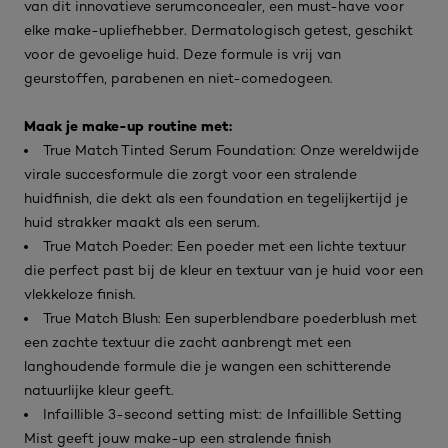
van dit innovatieve serumconcealer, een must-have voor
elke make-upliefhebber. Dermatologisch getest, geschikt
voor de gevoelige huid. Deze formule is vrij van
geurstoffen, parabenen en niet-comedogeen.
Maak je make-up routine met:
True Match Tinted Serum Foundation: Onze wereldwijde
virale succesformule die zorgt voor een stralende
huidfinish, die dekt als een foundation en tegelijkertijd je
huid strakker maakt als een serum.
True Match Poeder: Een poeder met een lichte textuur
die perfect past bij de kleur en textuur van je huid voor een
vlekkeloze finish.
True Match Blush: Een superblendbare poederblush met
een zachte textuur die zacht aanbrengt met een
langhoudende formule die je wangen een schitterende
natuurlijke kleur geeft.
Infaillible 3-second setting mist: de Infaillible Setting
Mist geeft jouw make-up een stralende finish