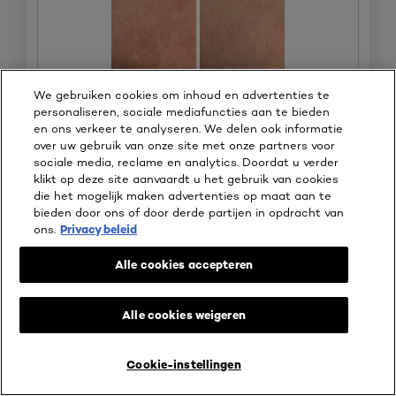
We gebruiken cookies om inhoud en advertenties te
personaliseren, sociale mediafuncties aan te bieden
en ons verkeer te analyseren. We delen ook informatie
over uw gebruik van onze site met onze partners voor
sociale media, reclame en analytics. Doordat u verder
o
F
klikt op deze site aanvaardt u het gebruik van cookies
u
o
die het mogelijk maken advertenties op maat aan te
Oorspronkelijk gepost op
Concealer 3R
d
t
bieden door ons of door derde partijen in opdracht van
e
o
ons.
Privacy beleid
n
M
n
e
Kwaliteit van product
Alle cookies accepteren
i
t
e
d
Kwaliteit
u
e
van
Alle cookies weigeren
w
z
product,
Behulpzaam?
i
e
5
n
a
van
Ja ·
0
Nee ·
0
Melden
Cookie-instellingen
BEAUTY SERVICES
KOOP ONLINE BIJ
c
c
5
l
t