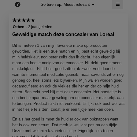
≡
4.5
?
Menu
Sorteren op:
Meest relevant
▼
van
Als
5.
je
op
☆☆☆☆☆
☆☆☆☆☆
de
5
volgend
Oeben
·
2 jaar geleden
knop
van
Geweldige match deze concealer van Loreal
klikt,
5
wordt
de
sterren.
Dit is meteen 1 van mijn favoriete make up producten
onderst
geworden. Het is een true match en hij past echt geweldig bij
inhoud
bijgewer
mijn huidskleur, nog beter zelfs dan ik dacht. Heb eigenlijk
maar een beetje nodig van de concealer. Hij dekt goed smeert
makkelijk uit. Blijft best goed zitten, ik zweet veel door de
warmte momenteel medicatie gebruik, maar savonds zit er nog
genoeg op, heel soms iets bijwerken. Mijn wallen worden goed
gecamoufleerd en ook de vlekjes die her en der op mijn huid
zitten. Ben echt heel blij met deze concealer. Het borsteltje is
een beetje apart maar geweldig om de concealer makkelijk aan
te brengen. Product ruikt niet verkeerd. Er lijkt ook best wel wat
in het flesje te zitten, zodat je er een tijdje mee kan doen.
En als.het goed is moet de huid er ook van opknappen want
het is ook een serum. Dat merk je wellicht pas.na een tijdje.
Deze komt wel inijn favorieten lijstje. Eigenlijk niks tegen
gekomen dat ik niet fijn of goed vond.