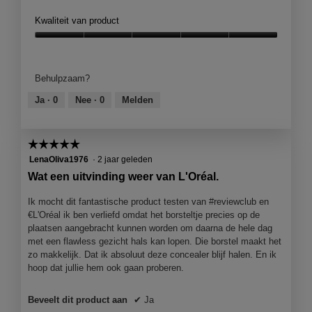
Kwaliteit van product
Kwaliteit
van
product,
Behulpzaam?
5
van
Ja ·
0
Nee ·
0
Melden
5
☆☆☆☆☆
☆☆☆☆☆
5
LenaOliva1976
·
2 jaar geleden
van
Wat een uitvinding weer van L'Oréal.
5
sterren.
Ik mocht dit fantastische product testen van #reviewclub en
€L'Oréal ik ben verliefd omdat het borsteltje precies op de
plaatsen aangebracht kunnen worden om daarna de hele dag
met een flawless gezicht hals kan lopen. Die borstel maakt het
zo makkelijk. Dat ik absoluut deze concealer blijf halen. En ik
hoop dat jullie hem ook gaan proberen.
Beveelt dit product aan
✔
Ja