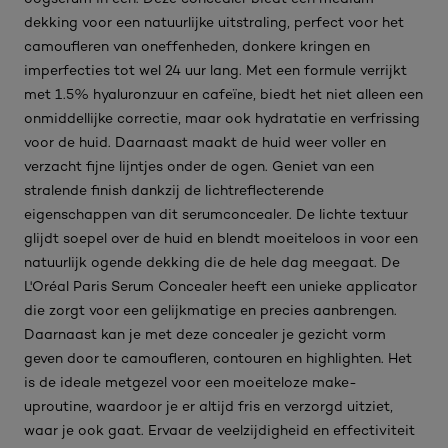
dekking voor een natuurlijke uitstraling, perfect voor het
camoufleren van oneffenheden, donkere kringen en
imperfecties tot wel 24 uur lang. Met een formule verrijkt
met 1.5% hyaluronzuur en cafeïne, biedt het niet alleen een
onmiddellijke correctie, maar ook hydratatie en verfrissing
voor de huid. Daarnaast maakt de huid weer voller en
verzacht fijne lijntjes onder de ogen. Geniet van een
stralende finish dankzij de lichtreflecterende
eigenschappen van dit serumconcealer. De lichte textuur
glijdt soepel over de huid en blendt moeiteloos in voor een
natuurlijk ogende dekking die de hele dag meegaat. De
L'Oréal Paris Serum Concealer heeft een unieke applicator
die zorgt voor een gelijkmatige en precies aanbrengen.
Daarnaast kan je met deze concealer je gezicht vorm
geven door te camoufleren, contouren en highlighten. Het
is de ideale metgezel voor een moeiteloze make-
uproutine, waardoor je er altijd fris en verzorgd uitziet,
waar je ook gaat. Ervaar de veelzijdigheid en effectiviteit