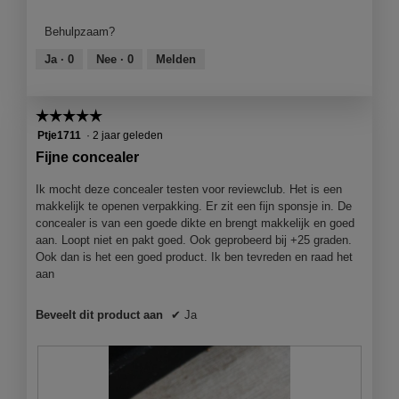
w
e
van
e
z
product,
Behulpzaam?
M
e
5
u
a
van
Ja ·
0
Nee ·
0
Melden
s
c
5
t
t
H
i
☆☆☆☆☆
☆☆☆☆☆
a
e
5
Ptje1711
·
2 jaar geleden
v
o
van
e
p
Fijne concealer
5
L
e
sterren.
'
n
Ik mocht deze concealer testen voor reviewclub. Het is een
O
j
makkelijk te openen verpakking. Er zit een fijn sponsje in. De
r
e
concealer is van een goede dikte en brengt makkelijk en goed
é
e
aan. Loopt niet en pakt goed. Ook geprobeerd bij +25 graden.
a
e
Ook dan is het een goed product. Ik ben tevreden en raad het
l
n
aan
s
m
e
o
Beveelt dit product aan
✔
Ja
r
d
u
a
m
a
c
l
o
d