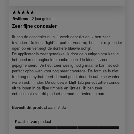
r
t
a
s
i
a
☆☆☆☆☆
☆☆☆☆☆
t
e
l
5
Bwillems
·
2 jaar geleden
e
o
d
van
l
p
Zeer fijne concealer
i
5
t
e
a
sterren.
j
n
Ik heb de concealer nu al 1 week gebruikt en ik ben zeer
l
e
j
tevreden. De kleur “light” is perfect voor mij, het licht mijn onder
o
e
ogen op en verbergt de donkere blauwe schijn.
o
e
De applicator is zeer gemakkelijk door de puntige vorm kan je
g
e
het goed in de ooghoeken aanbrengen. De kleur is zeer
v
n
gepigmenteerd. Je hebt zeer weinig nodig maar je kan het ook
e
m
perfect opbouwen voor nog meer coverage. De formule is niet
n
o
te droog en hydratereert de huid goed, door de caffeine worden
s
d
wallen ook minder. De concealer blijft 12u perfect zitten zonder
t
a
uit te lopen in de fijne rimpels en lijntjes. Ik ben zeer
e
a
enthousiast over dit product en raad het iedereen aan
r
l
.
d
Beveelt dit product aan
✔
Ja
i
a
Kwaliteit van product
l
o
Kwaliteit
o