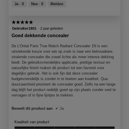
van
o
Ja ·
0
Nee ·
0
Melden
5
g
v
e
☆☆☆☆☆
☆☆☆☆☆
n
5
Gebruiker1801
·
2 jaar geleden
s
van
Goed dekkende concealer
t
5
e
sterren.
De L'Oréal Paris True Match Radiant Concealer 1N is een
r
uitstekende keuze voor wie op zoek is naar een betrouwbare,
.
stralende concealer die zowel lichte als meer intense dekking
biedt. De gebruiksvriendelijke applicatie, prettige textuur en
natuurlijke finish maken dit product tot een favoriet voor
dagelijks gebruik. Het is ook fijn dat deze concealer
budgetvriendelijk is zonder in te boeten aan kwaliteit. Qua
duurzaamheid presteert de concealer goed. Zelfs na een lange
dag blijft het product redelijk goed op zijn plaats zonder veel te
vervagen of in fijne lijntjes te trekken.
Beveelt dit product aan
✔
Ja
Kwaliteit van product