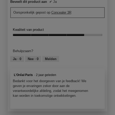
Beveelt dit product aan
✔
Ja
Oorspronkelijk gepost op
Concealer 3R
Kwaliteit van product
Kwaliteit
van
product,
Behulpzaam?
4
van
Ja ·
0
Nee ·
0
Melden
5
L'Oréal Paris
·
2 jaar geleden
Bedankt voor het doorgeven van je feedback! We
geven je ervaringen zeker door aan de
verantwoordelijke afdeling, zodat het meegenomen
kan worden in toekomstige ontwikkelingen.