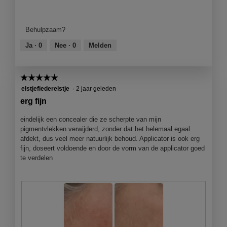
Kwaliteit
van
product,
Behulpzaam?
5
van
Ja ·
0
Nee ·
0
Melden
5
☆☆☆☆☆
☆☆☆☆☆
5
elstjefiederelstje
·
2 jaar geleden
van
erg fijn
5
sterren.
eindelijk een concealer die ze scherpte van mijn
pigmentvlekken verwijderd, zonder dat het helemaal egaal
afdekt, dus veel meer natuurlijk behoud. Applicator is ook erg
fijn, doseert voldoende en door de vorm van de applicator goed
te verdelen