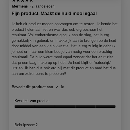
c
t
5
Mermens
·
2 jaar geleden
i
van
Fijn product. Maakt de huid mooi egaal
e
5
o
sterren.
Ik heb dit product mogen ontvangen om te testen. Ik kende het
p
product helemaal niet en was dus ook erg besnaar het
e
resultaat. Vol enthousiasme ging ik aan de slag, het is erg
n
gemakkelijk in gebruik en makkelijk aan te brengen op de huid
j
door middel van een klein kwastje. Het is erg zuinig in gebruik,
e
je hebt er maar een klein beetje van nodig voor een prachtig
e
resultaat!! De huid wordt mooi egaal zonder dat het eruit ziet
e
dat je een laag make up op hebt. Je huid blijft er “natuurlijk”
n
uitzien. Ik ben dus ook erg blij met dit product en raad het dus
m
aan om zeker eens te proberen!!
o
d
Beveelt dit product aan
✔
Ja
a
a
l
Kwaliteit van product
d
Kwaliteit
i
van
a
product,
l
Behulpzaam?
5
o