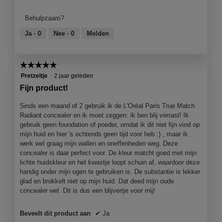
van
product,
Behulpzaam?
5
van
Ja ·
0
Nee ·
0
Melden
5
☆☆☆☆☆
☆☆☆☆☆
5
Pretzeltje
·
2 jaar geleden
van
Fijn product!
5
sterren.
Sinds een maand of 2 gebruik ik de L'Oréal Paris True Match
Radiant concealer en ik moet zeggen: ik ben blij verrast! Ik
gebruik geen foundation of poeder, omdat ik dit niet fijn vind op
mijn huid en hier 's ochtends geen tijd voor heb :) , maar ik
werk wel graag mijn wallen en oneffenheden weg. Deze
concealer is daar perfect voor. De kleur matcht goed met mijn
lichte huidskleur en het kwastje loopt schuin af, waardoor deze
handig onder mijn ogen te gebruiken is. De substantie is lekker
glad en brokkelt niet op mijn huid. Dat deed mijn oude
concealer wel. Dit is dus een blijvertje voor mij!
Beveelt dit product aan
✔
Ja