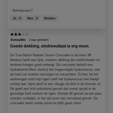
van
g
product,
v
Behulpzaam?
5
e
van
Ja ·
0
Nee ·
0
Melden
n
5
s
t
e
☆☆☆☆☆
☆☆☆☆☆
r
3
EsmayBlo
·
2 jaar geleden
.
van
Goede dekking, eindresultaat is erg mooi.
5
sterren.
De True Match Radiant Serum Concealer in de kleur 3R
Medium heeft een fijne, medium dekking die oneffenheden en
donkere kringen goed verbergt. De concealer belooft een
hydraterend effect dankzij het toegevoegde hyaluronzuur, wat
de huid zou moeten verzorgen en verzachten. Echter, bij het
aanbrengen rond mijn ogen voelt het hyaluronzuur een beetje
scherp aan, bijna alsof er een vleugje alcohol in de formule zit.
Dit geeft een licht prikkelend gevoel dat vooral opvalt in de
gevoelige huid rondom de ogen. Hoewel dit gevoel na een paar
minuten verdwijnt, is het wel even een vervelend gevoel. De
concealer werkt verder prima en blijft goed zitten.