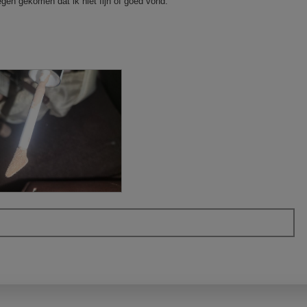
 tegen gekomen dat ik niet fijn of goed vond.