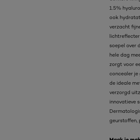
1.5% hyaluron
ook hydratat
verzacht fijn
lichtreflecte
soepel over 
hele dag mee
zorgt voor e
concealer je
de ideale me
verzorgd uitz
innovatieve 
Dermatologisc
geurstoffen,
Maak je mak