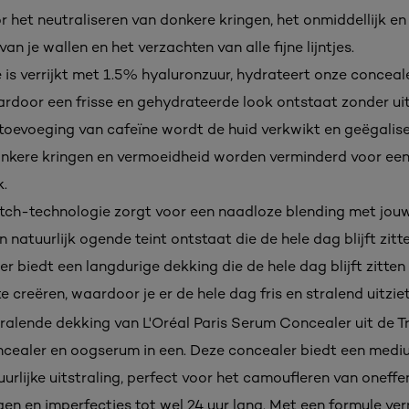
r het neutraliseren van donkere kringen, het onmiddellijk en
an je wallen en het verzachten van alle fijne lijntjes.
 is verrijkt met 1.5% hyaluronzuur, hydrateert onze conceal
aardoor een frisse en gehydrateerde look ontstaat zonder ui
 toevoeging van cafeïne wordt de huid verkwikt en geëgalise
kere kringen en vermoeidheid worden verminderd voor ee
k.
tch-technologie zorgt voor een naadloze blending met jouw
natuurlijk ogende teint ontstaat die de hele dag blijft zitte
r biedt een langdurige dekking die de hele dag blijft zitten
e creëren, waardoor je er de hele dag fris en stralend uitziet
ralende dekking van L'Oréal Paris Serum Concealer uit de 
oncealer en oogserum in een. Deze concealer biedt een med
urlijke uitstraling, perfect voor het camoufleren van oneff
en en imperfecties tot wel 24 uur lang. Met een formule ver