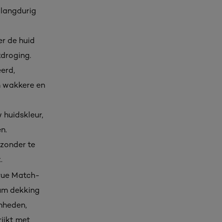
 langdurig
er de huid
tdroging.
erd,
n wakkere en
 huidskleur,
n.
 zonder te
.
True Match-
ium dekking
enheden,
rijkt met