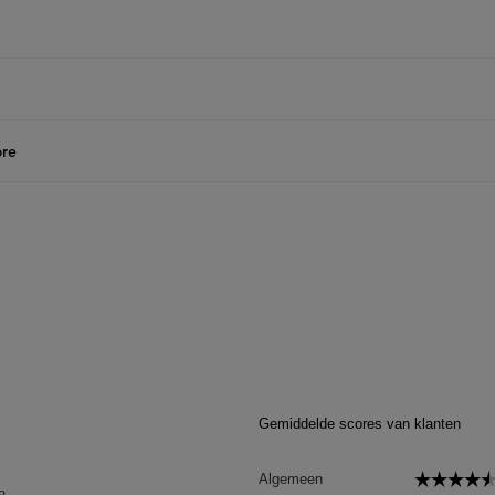
re
Gemiddelde scores van klanten
☆☆☆☆
☆☆☆☆
Algemeen
68 reviews met 5 sterren.
Selecteer om reviews te filteren met 5 sterren.