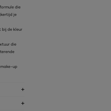
formule die
kertijd je
 bij de kleur
xtuur die
tterende
uw make-up