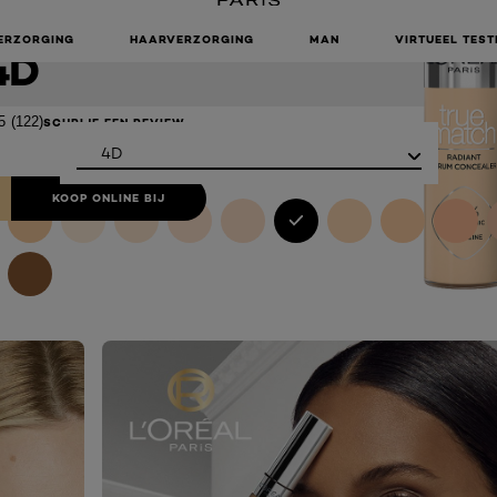
ONCEALER
ERZORGING
HAARVERZORGING
MAN
VIRTUEEL TEST
4D
5
(122)
SCHRIJF EEN REVIEW
Color
4D
KOOP ONLINE BIJ