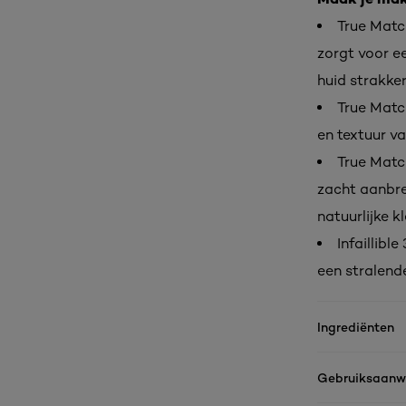
True Matc
zorgt voor ee
huid strakke
True Match
en textuur va
True Matc
zacht aanbre
natuurlijke kl
Infaillibl
een stralende
Ingrediënten
Gebruiksaanwi