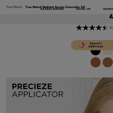
SERUM C
True Match
True Match Radiant Serum Concealer 4D
HAARKLEURING
MAKE-UP
HUIDV
4.
BEAUTY
SERVICES