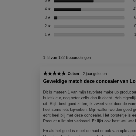
5
sterren
6
☆
4
sterren
4
☆
3
sterren
☆
2
sterren
☆
1
sterren
☆
1–8 van 122 Beoordelingen
☆☆☆☆☆
☆☆☆☆☆
Oeben
·
2 jaar geleden
5
Geweldige match deze concealer van Lo
van
5
Dit is meteen 1 van mijn favoriete make up producten
sterren.
huidskleur, nog beter zelfs dan ik dacht. Heb eigenl
uit. Blijft best goed zitten, ik zweet veel door de 
heel soms iets bijwerken. Mijn wallen worden goed ge
echt heel blij met deze concealer. Het borsteltje is
Product ruikt niet verkeerd. Er lijkt ook best wel wat 
En als.het goed is moet de huid er ook van opknappen