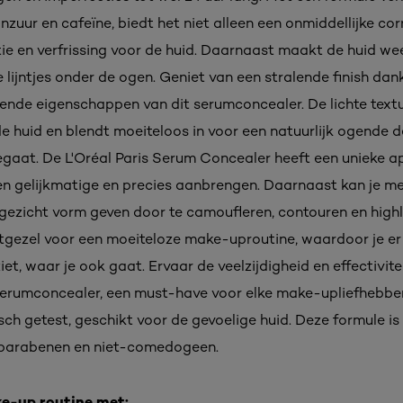
zuur en cafeïne, biedt het niet alleen een onmiddellijke cor
ie en verfrissing voor de huid. Daarnaast maakt de huid wee
e lijntjes onder de ogen. Geniet van een stralende finish dank
rende eigenschappen van dit serumconcealer. De lichte textu
de huid en blendt moeiteloos in voor een natuurlijk ogende d
gaat. De L'Oréal Paris Serum Concealer heeft een unieke ap
en gelijkmatige en precies aanbrengen. Daarnaast kan je m
 gezicht vorm geven door te camoufleren, contouren en highli
tgezel voor een moeiteloze make-uproutine, waardoor je er al
iet, waar je ook gaat. Ervaar de veelzijdigheid en effectivite
serumconcealer, een must-have voor elke make-upliefhebber
h getest, geschikt voor de gevoelige huid. Deze formule is 
 parabenen en niet-comedogeen.
e-up routine met: