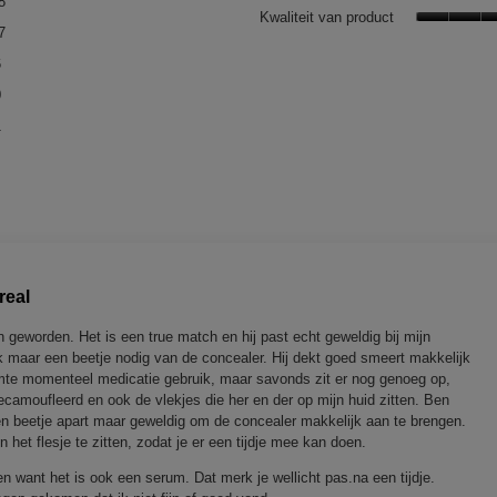
8
Kwaliteit van product
47 reviews met 4 sterren.
Selecteer om reviews te filteren met 4 sterren.
7
6 reviews met 3 sterren.
Selecteer om reviews te filteren met 3 sterren.
6
0 reviews met 2 sterren.
Selecteer om reviews te filteren met 2 sterren.
0
1 review met 1 ster.
Selecteer om op reviews met 1 ster te filteren.
1
real
 geworden. Het is een true match en hij past echt geweldig bij mijn
ijk maar een beetje nodig van de concealer. Hij dekt goed smeert makkelijk
warmte momenteel medicatie gebruik, maar savonds zit er nog genoeg op,
camoufleerd en ook de vlekjes die her en der op mijn huid zitten. Ben
 een beetje apart maar geweldig om de concealer makkelijk aan te brengen.
in het flesje te zitten, zodat je er een tijdje mee kan doen.
 want het is ook een serum. Dat merk je wellicht pas.na een tijdje.