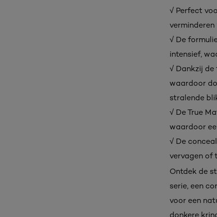
√ Perfect voo
verminderen v
√ De formulie
intensief, w
√ Dankzij de
waardoor don
stralende bli
√ De True Ma
waardoor een 
√ De conceale
vervagen of t
Ontdek de st
serie, een c
voor een natu
donkere kring