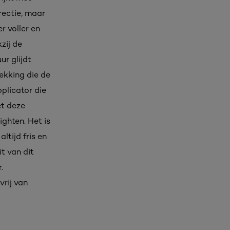
rectie, maar
r voller en
zij de
ur glijdt
ekking die de
plicator die
et deze
ghten. Het is
tijd fris en
it van dit
.
vrij van