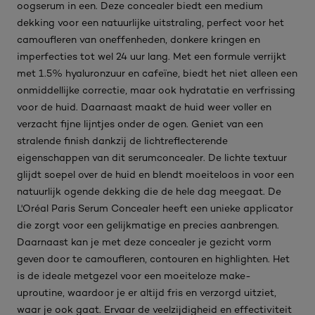
oogserum in een. Deze concealer biedt een medium
dekking voor een natuurlijke uitstraling, perfect voor het
camoufleren van oneffenheden, donkere kringen en
imperfecties tot wel 24 uur lang. Met een formule verrijkt
met 1.5% hyaluronzuur en cafeïne, biedt het niet alleen een
onmiddellijke correctie, maar ook hydratatie en verfrissing
voor de huid. Daarnaast maakt de huid weer voller en
verzacht fijne lijntjes onder de ogen. Geniet van een
stralende finish dankzij de lichtreflecterende
eigenschappen van dit serumconcealer. De lichte textuur
glijdt soepel over de huid en blendt moeiteloos in voor een
natuurlijk ogende dekking die de hele dag meegaat. De
L'Oréal Paris Serum Concealer heeft een unieke applicator
die zorgt voor een gelijkmatige en precies aanbrengen.
Daarnaast kan je met deze concealer je gezicht vorm
geven door te camoufleren, contouren en highlighten. Het
is de ideale metgezel voor een moeiteloze make-
uproutine, waardoor je er altijd fris en verzorgd uitziet,
waar je ook gaat. Ervaar de veelzijdigheid en effectiviteit