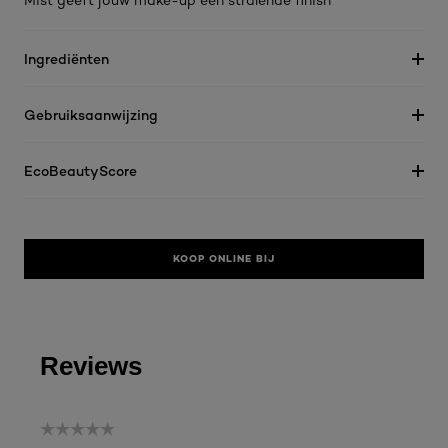
Mist geeft jouw make-up een stralende finish
Ingrediënten
Gebruiksaanwijzing
EcoBeautyScore
KOOP ONLINE BIJ
Reviews
☆☆☆☆☆