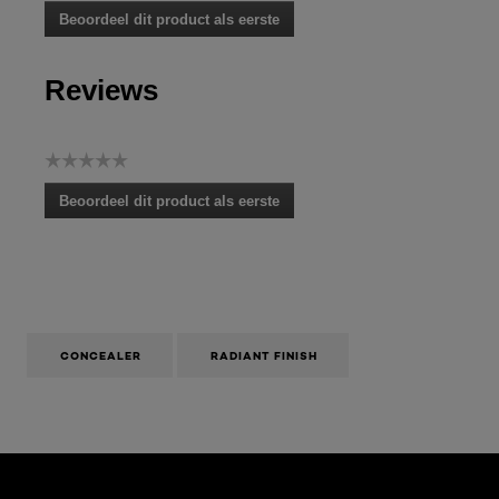
Geen
Beoordeel dit product als eerste
scorewaarde
.
Met
Reviews
deze
actie
opent
u
☆☆☆☆☆
een
Geen
modaal
Beoordeel dit product als eerste
scorewaarde
dialoogvenster.
.
Met
deze
actie
opent
u
een
CONCEALER
RADIANT FINISH
modaal
dialoogvenster.
Overslaan het dia: Age Perfect 09 2021