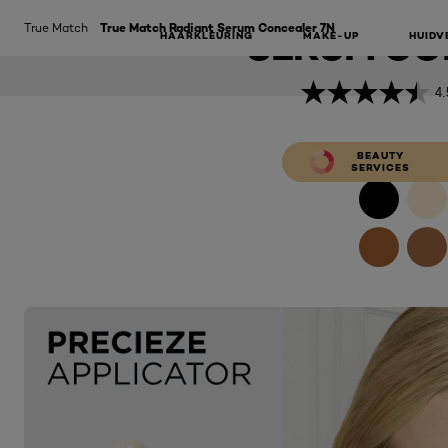
TRUE MAT
True Match
True Match Radiant Serum Concealer 7N
SERUM CO
HAARKLEURING
MAKE-UP
HUIDV
4.
BEAUTY
SERVICES