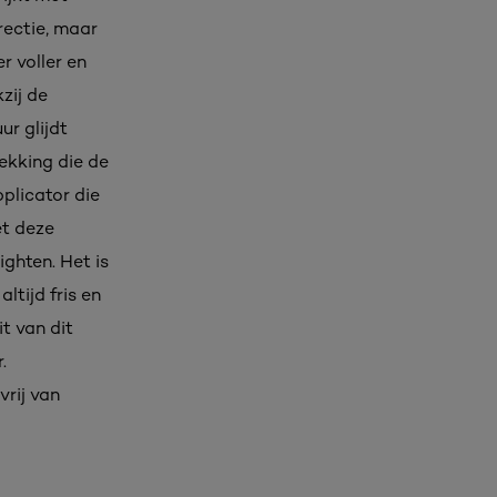
rectie, maar
r voller en
zij de
ur glijdt
ekking die de
plicator die
et deze
ghten. Het is
tijd fris en
it van dit
.
vrij van