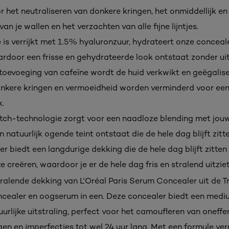
r het neutraliseren van donkere kringen, het onmiddellijk en
an je wallen en het verzachten van alle fijne lijntjes.
 is verrijkt met 1.5% hyaluronzuur, hydrateert onze conceal
aardoor een frisse en gehydrateerde look ontstaat zonder ui
 toevoeging van cafeïne wordt de huid verkwikt en geëgalise
kere kringen en vermoeidheid worden verminderd voor ee
k.
tch-technologie zorgt voor een naadloze blending met jouw
natuurlijk ogende teint ontstaat die de hele dag blijft zitte
r biedt een langdurige dekking die de hele dag blijft zitten
e creëren, waardoor je er de hele dag fris en stralend uitziet
ralende dekking van L'Oréal Paris Serum Concealer uit de 
oncealer en oogserum in een. Deze concealer biedt een med
urlijke uitstraling, perfect voor het camoufleren van oneff
en en imperfecties tot wel 24 uur lang. Met een formule ver