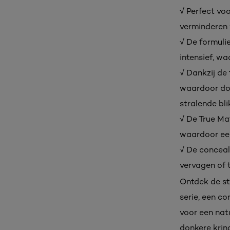
√ Perfect voo
verminderen v
√ De formulie
intensief, w
√ Dankzij de
waardoor don
stralende bli
√ De True Ma
waardoor een 
√ De conceale
vervagen of t
Ontdek de st
serie, een c
voor een natu
donkere kring