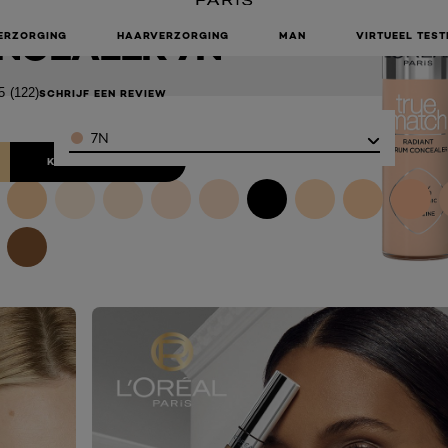
CH RADIANT
NCEALER 7N
ERZORGING
HAARVERZORGING
MAN
VIRTUEEL TEST
5
(122)
SCHRIJF EEN REVIEW
Color
7N
KOOP ONLINE BIJ