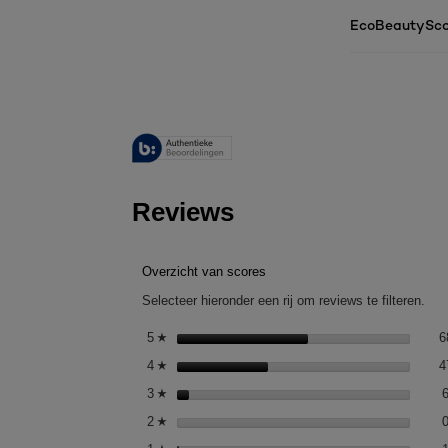
EcoBeautySco
Reviews
Overzicht van scores
Selecteer hieronder een rij om reviews te filteren.
5
sterren
6
☆
4
sterren
4
☆
3
sterren
☆
2
sterren
☆