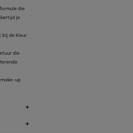
formule die
kertijd je
 bij de kleur
xtuur die
tterende
uw make-up