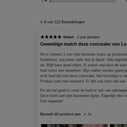
1
sterren
☆
1–8 van 122 Beoordelingen
☆☆☆☆☆
☆☆☆☆☆
Oeben
·
2 jaar geleden
5
Geweldige match deze concealer van Lo
van
5
Dit is meteen 1 van mijn favoriete make up producten
sterren.
huidskleur, nog beter zelfs dan ik dacht. Heb eigenl
uit. Blijft best goed zitten, ik zweet veel door de 
heel soms iets bijwerken. Mijn wallen worden goed ge
echt heel blij met deze concealer. Het borsteltje is
Product ruikt niet verkeerd. Er lijkt ook best wel wat 
En als.het goed is moet de huid er ook van opknappen
Deze komt wel inijn favorieten lijstje. Eigenlijk niks
Een toppertje!
Beveelt dit product aan
✔
Ja