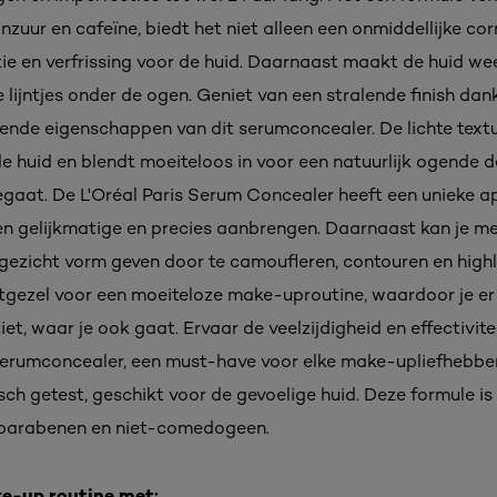
zuur en cafeïne, biedt het niet alleen een onmiddellijke cor
ie en verfrissing voor de huid. Daarnaast maakt de huid wee
e lijntjes onder de ogen. Geniet van een stralende finish dank
rende eigenschappen van dit serumconcealer. De lichte textu
de huid en blendt moeiteloos in voor een natuurlijk ogende d
gaat. De L'Oréal Paris Serum Concealer heeft een unieke ap
en gelijkmatige en precies aanbrengen. Daarnaast kan je m
 gezicht vorm geven door te camoufleren, contouren en highli
tgezel voor een moeiteloze make-uproutine, waardoor je er al
iet, waar je ook gaat. Ervaar de veelzijdigheid en effectivite
serumconcealer, een must-have voor elke make-upliefhebber
h getest, geschikt voor de gevoelige huid. Deze formule is 
 parabenen en niet-comedogeen.
e-up routine met: