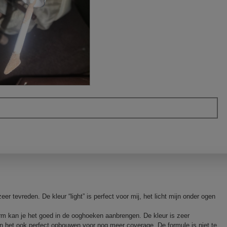
er tevreden. De kleur “light” is perfect voor mij, het licht mijn onder ogen
orm kan je het goed in de ooghoeken aanbrengen. De kleur is zeer
n het ook perfect opbouwen voor nog meer coverage. De formule is niet te