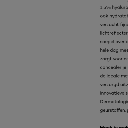
1.5% hyaluron
ook hydratat
verzacht fijn
lichtreflecte
soepel over 
hele dag mee
zorgt voor e
concealer je
de ideale me
verzorgd uitz
innovatieve 
Dermatologisc
geurstoffen,
Maak je mak