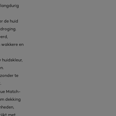
 langdurig
er de huid
tdroging.
erd,
n wakkere en
 huidskleur,
n.
 zonder te
.
True Match-
ium dekking
enheden,
rijkt met