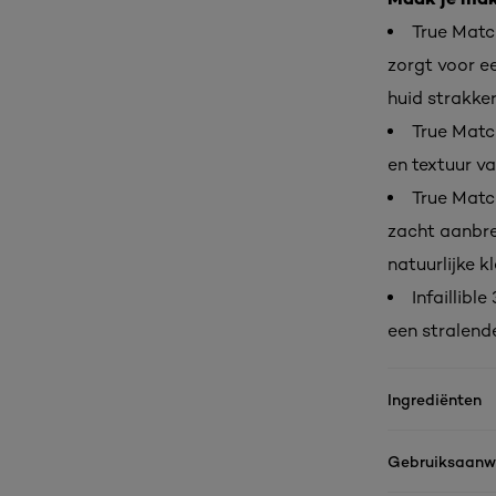
True Matc
zorgt voor ee
huid strakke
True Match
en textuur va
True Matc
zacht aanbre
natuurlijke kl
Infaillibl
een stralende
Ingrediënten
Gebruiksaanwi