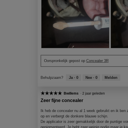
A
F
F
F
p
o
o
o
Oorspronkelijk gepost op
Concealer 3R
a
t
t
t
r
o
o
o
t
M
2
M
Behulpzaam?
Ja ·
0
Nee ·
0
Melden
b
e
a
e
o
t
p
t
r
d
a
d
☆☆☆☆☆
☆☆☆☆☆
Bwillems
·
2 jaar geleden
s
e
r
e
5
t
z
t
z
Zeer fijne concealer
van
e
e
e
e
5
l
a
b
a
Ik heb de concealer nu al 1 week gebruikt en ik ben ze
sterren.
t
c
o
c
op en verbergt de donkere blauwe schijn.
j
t
r
t
De applicator is zeer gemakkelijk door de puntige v
e
i
s
i
gepigmenteerd. Je hebt zeer weinig nodig maar je ka