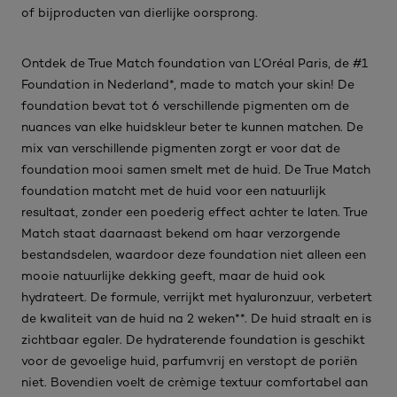
of bijproducten van dierlijke oorsprong.
Ontdek de True Match foundation van L’Oréal Paris, de #1
Foundation in Nederland*, made to match your skin! De
foundation bevat tot 6 verschillende pigmenten om de
nuances van elke huidskleur beter te kunnen matchen. De
mix van verschillende pigmenten zorgt er voor dat de
foundation mooi samen smelt met de huid. De True Match
foundation matcht met de huid voor een natuurlijk
resultaat, zonder een poederig effect achter te laten. True
Match staat daarnaast bekend om haar verzorgende
bestandsdelen, waardoor deze foundation niet alleen een
mooie natuurlijke dekking geeft, maar de huid ook
hydrateert. De formule, verrijkt met hyaluronzuur, verbetert
de kwaliteit van de huid na 2 weken**. De huid straalt en is
zichtbaar egaler. De hydraterende foundation is geschikt
voor de gevoelige huid, parfumvrij en verstopt de poriën
niet. Bovendien voelt de crèmige textuur comfortabel aan