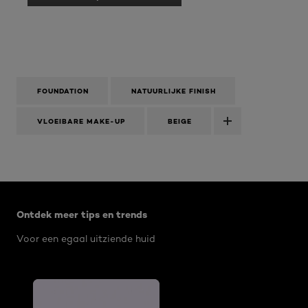
dialoogvenster.
.
Met
deze
actie
opent
u
een
FOUNDATION
NATUURLIJKE FINISH
modaal
dialoogvenster.
VLOEIBARE MAKE-UP
BEIGE
Overslaan het dia: TRUE MATCH
Ontdek meer tips en trends
Voor een egaal uitziende huid