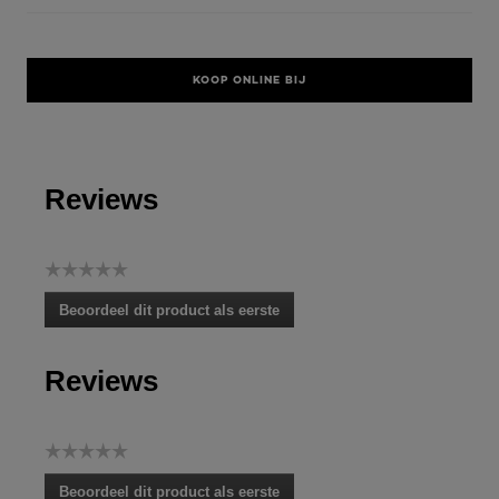
KOOP ONLINE BIJ
Reviews
☆☆☆☆☆
Geen
Beoordeel dit product als eerste
scorewaarde
.
Met
Reviews
deze
actie
opent
u
☆☆☆☆☆
een
Geen
modaal
Beoordeel dit product als eerste
scorewaarde