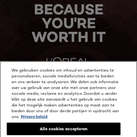
BECAUSE
YOU'RE
WORTH IT
We gebruiken cookies om inhoud en advertenties te
personaliseren, sociale mediafuncties aan te bieden
en ons verkeer te analyseren. We delen ook informatie
MEER ONTDEKKEN
over uw gebruik van onze site met onze partners voor
sociale media, reclame en analytics. Doordat u verder
ADDRESS
klikt op deze site aanvaardt u het gebruik van cookies
die het mogelijk maken advertenties op maat aan te
bieden door ons of door derde partijen in opdracht van
ons.
Privacy beleid
Facebook
YouTube
Instagram
Alle cookies accepteren