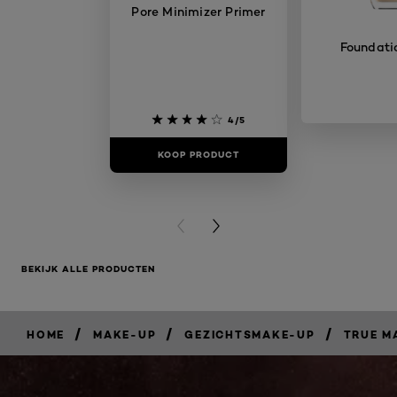
Pore Minimizer Primer
Foundati
4/5
KOOP PRODUCT
KOOP PR
PREVIOUS CARD
NEXT CARD
BEKIJK ALLE PRODUCTEN
/
/
/
HOME
MAKE-UP
GEZICHTSMAKE-UP
TRUE M