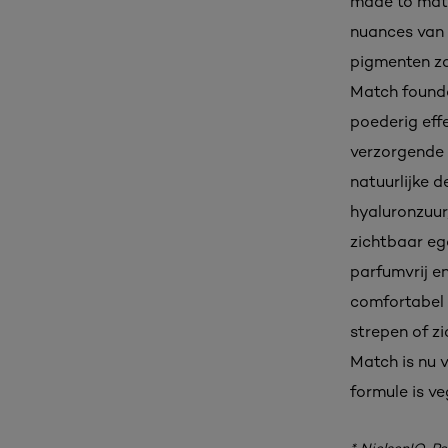
made to matc
nuances van 
pigmenten zo
Match founda
poederig eff
verzorgende 
natuurlijke d
hyaluronzuur,
zichtbaar eg
parfumvrij en
comfortabel 
strepen of z
Match is nu v
formule is v