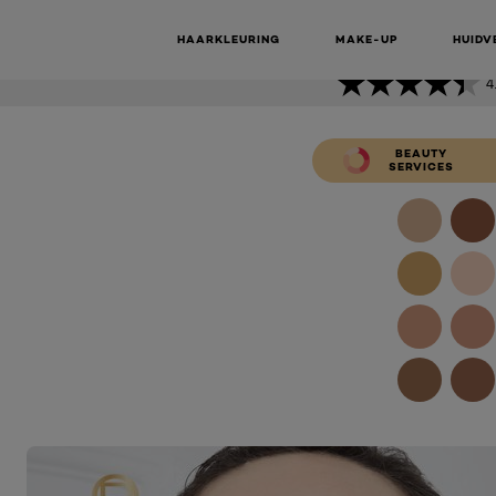
FOUNDATI
True Match
Foundation - 3D/W
HAARKLEURING
MAKE-UP
HUIDV
4
BEAUTY
SERVICES