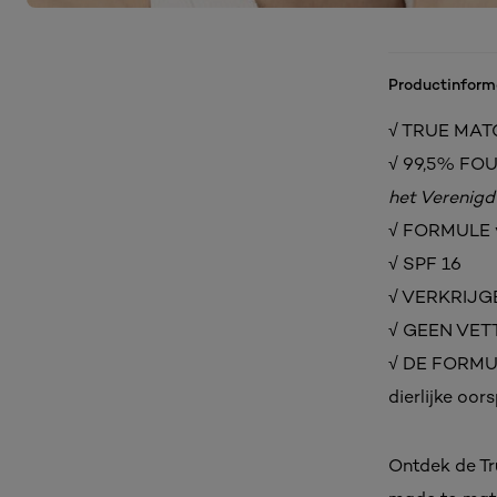
Productinform
√ TRUE MATC
√ 99,5% FO
het Verenigd 
√ FORMULE ve
√ SPF 16
√ VERKRIJG
√ GEEN VET
√ DE FORMULE
dierlijke oor
Ontdek de Tr