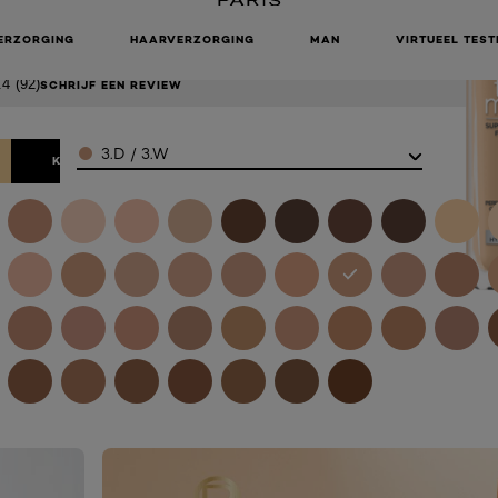
ON - 3D/W
ERZORGING
HAARVERZORGING
MAN
VIRTUEEL TEST
.4
(92)
SCHRIJF EEN REVIEW
Color
3.D / 3.W
KOOP ONLINE BIJ