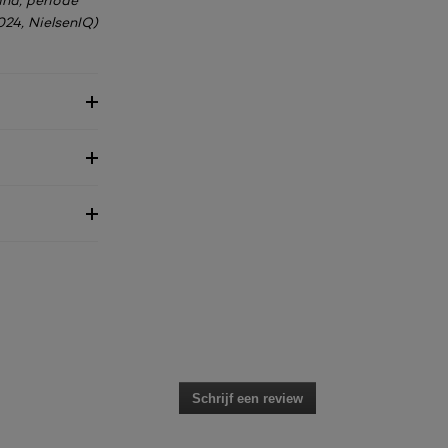
and, periode
24, NielsenIQ)
Schrijf een review
.
Met
deze