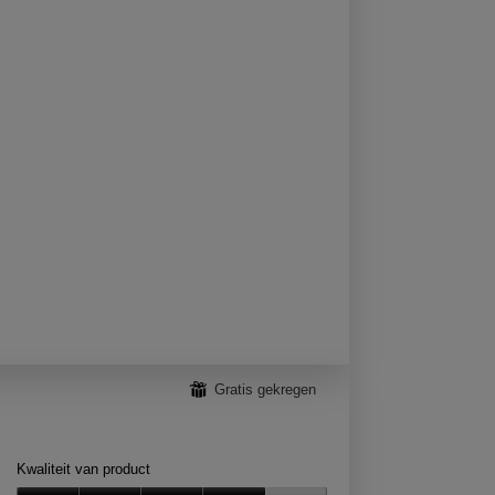
product,
5
van
5
⊞
Gratis gekregen
Kwaliteit van product