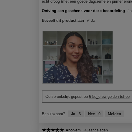
t
t
t
t
echt droog (met een goede dagcrème en primer erond
o
i
o
i
Ontving een geschenk voor deze beoordeling
Ja
1
e
2
e
.
o
.
o
Beveelt dit product aan
✔
Ja
p
p
e
e
n
n
j
j
e
e
e
e
e
e
n
n
m
m
o
o
d
d
a
a
B
F
a
a
e
o
l
l
Oorspronkelijk gepost op
6-5d_6-5w-golden-toffee
o
t
d
d
o
o
i
i
r
M
a
a
Behulpzaam?
Ja ·
3
Nee ·
0
Melden
d
e
l
l
e
t
o
o
l
d
☆☆☆☆☆
☆☆☆☆☆
o
o
Anoniem
·
4 jaar geleden
i
e