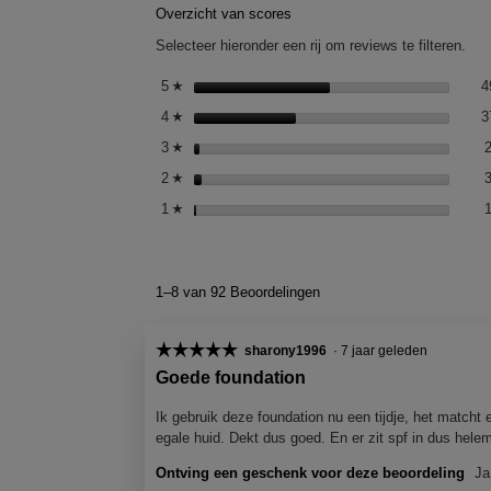
Overzicht van scores
Selecteer hieronder een rij om reviews te filteren.
5
sterren
4
☆
4
sterren
3
☆
3
sterren
☆
2
sterren
☆
1
sterren
☆
1–8 van 92 Beoordelingen
☆☆☆☆☆
☆☆☆☆☆
sharony1996
·
7 jaar geleden
5
Goede foundation
van
5
Ik gebruik deze foundation nu een tijdje, het match
sterren.
egale huid. Dekt dus goed. En er zit spf in dus hele
Ontving een geschenk voor deze beoordeling
Ja