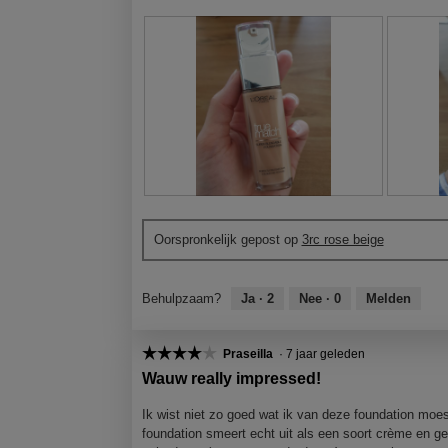
B
F
B
F
e
o
e
o
Oorspronkelijk gepost op
3rc rose beige
o
t
o
t
o
o
o
o
r
M
r
M
Behulpzaam?
Ja ·
2
Nee ·
0
Melden
d
e
d
e
e
t
e
t
l
d
l
d
☆☆☆☆☆
☆☆☆☆☆
Praseilla
·
7 jaar geleden
i
e
i
e
4
n
z
n
z
Wauw really impressed!
van
g
e
g
e
5
f
a
f
a
Ik wist niet zo goed wat ik van deze foundation moe
sterren.
o
c
o
c
foundation smeert echt uit als een soort crème en gee