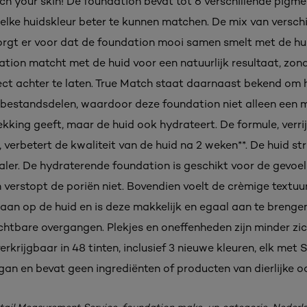
h your skin! De foundation bevat tot 6 verschillende pigm
elke huidskleur beter te kunnen matchen. De mix van verschi
rgt er voor dat de foundation mooi samen smelt met de hui
tion matcht met de huid voor een natuurlijk resultaat, zon
ect achter te laten. True Match staat daarnaast bekend om 
bestandsdelen, waardoor deze foundation niet alleen een 
ekking geeft, maar de huid ook hydrateert. De formule, verri
 verbetert de kwaliteit van de huid na 2 weken**. De huid str
aler. De hydraterende foundation is geschikt voor de gevoel
 verstopt de poriën niet. Bovendien voelt de crèmige textuu
aan op de huid en is deze makkelijk en egaal aan te brenge
ichtbare overgangen. Plekjes en oneffenheden zijn minder zic
erkrijgbaar in 48 tinten, inclusief 3 nieuwe kleuren, elk met 
egan en bevat geen ingrediënten of producten van dierlijke o