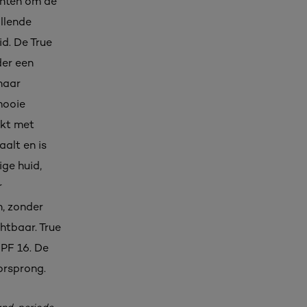
enten om de
llende
d. De True
der een
haar
mooie
jkt met
aalt en is
ige huid,
r
n, zonder
htbaar. True
SPF 16. De
orsprong.