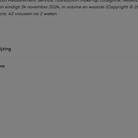
Retail Measurement Service, foundation make-up categorie, Nederl
n eindigt 24 november 2024, in volume en waarde (Copyright © 20
core, 42 vrouwen na 2 weken
jzing
re