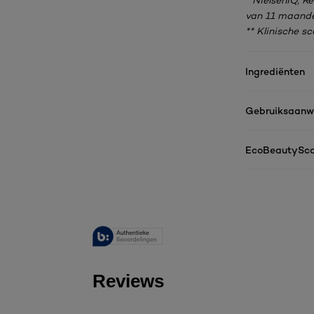
* NielsenIQ, 
van 11 maande
** Klinische s
Ingrediënten
Gebruiksaanwi
EcoBeautySco
Reviews