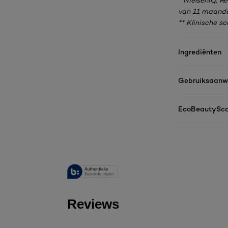
* NielsenIQ, 
van 11 maande
** Klinische s
Ingrediënten
Gebruiksaanwi
EcoBeautySco
Reviews