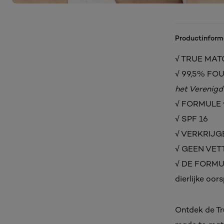
Productinform
√ TRUE MATC
√ 99,5% FO
het Verenigd 
√ FORMULE ve
√ SPF 16
√ VERKRIJG
√ GEEN VET
√ DE FORMULE
dierlijke oor
Ontdek de Tr