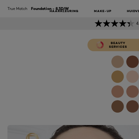
FOUNDATIO
True Match
Foundation - 8.5D/W
HAARKLEURING
MAKE-UP
HUIDV
4
BEAUTY
SERVICES