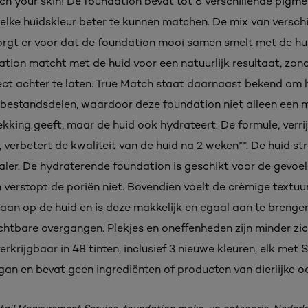
h your skin! De foundation bevat tot 6 verschillende pigm
elke huidskleur beter te kunnen matchen. De mix van verschi
rgt er voor dat de foundation mooi samen smelt met de hui
tion matcht met de huid voor een natuurlijk resultaat, zon
ect achter te laten. True Match staat daarnaast bekend om 
bestandsdelen, waardoor deze foundation niet alleen een 
ekking geeft, maar de huid ook hydrateert. De formule, verri
 verbetert de kwaliteit van de huid na 2 weken**. De huid str
aler. De hydraterende foundation is geschikt voor de gevoel
 verstopt de poriën niet. Bovendien voelt de crèmige textuu
aan op de huid en is deze makkelijk en egaal aan te brenge
ichtbare overgangen. Plekjes en oneffenheden zijn minder zic
erkrijgbaar in 48 tinten, inclusief 3 nieuwe kleuren, elk met 
egan en bevat geen ingrediënten of producten van dierlijke o