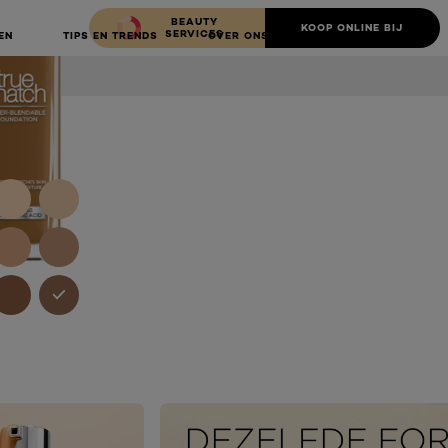
BEAUTY
KOOP ONLINE BIJ
SERVICES
EN
TIPS EN TRENDS
OVER ONS
NEXT CARD