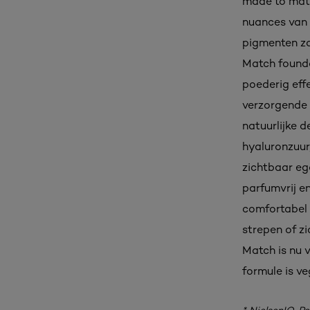
made to matc
nuances van 
pigmenten zo
Match founda
poederig eff
verzorgende 
natuurlijke d
hyaluronzuur,
zichtbaar eg
parfumvrij en
comfortabel 
strepen of z
Match is nu v
formule is v