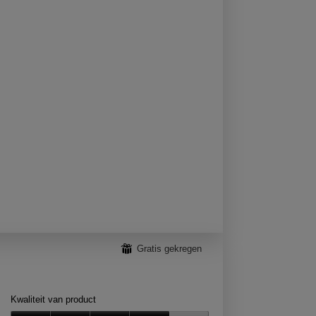
product,
5
van
5
⊞
Gratis gekregen
Kwaliteit van product