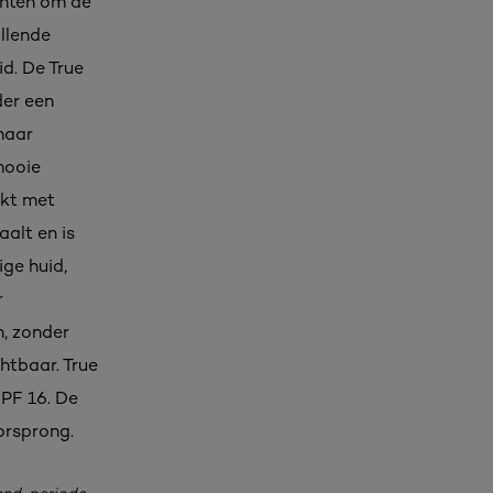
enten om de
llende
d. De True
der een
haar
mooie
jkt met
aalt en is
ige huid,
r
n, zonder
htbaar. True
SPF 16. De
orsprong.