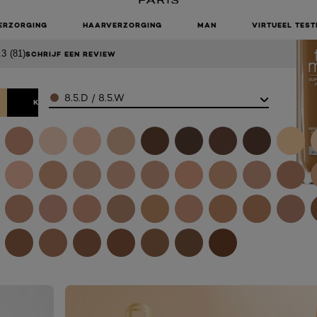
N - 8.5D/W
ERZORGING
HAARVERZORGING
MAN
VIRTUEEL TEST
.3
(81)
SCHRIJF EEN REVIEW
Color
8.5.D / 8.5.W
KOOP ONLINE BIJ