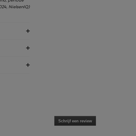
and, periode
24, NielsenIQ)
Schrijf een review
.
Met
deze