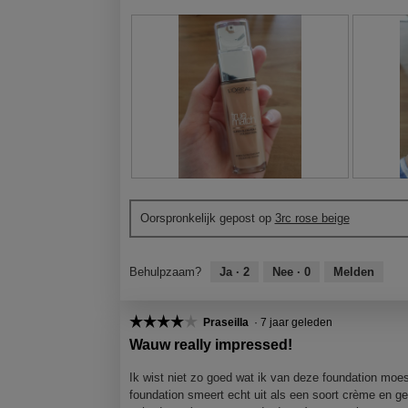
B
F
B
F
e
o
e
o
Oorspronkelijk gepost op
3rc rose beige
o
t
o
t
o
o
o
o
r
M
r
M
Behulpzaam?
Ja ·
2
Nee ·
0
Melden
d
e
d
e
e
t
e
t
l
d
l
d
☆☆☆☆☆
☆☆☆☆☆
Praseilla
·
7 jaar geleden
i
e
i
e
4
n
z
n
z
Wauw really impressed!
van
g
e
g
e
5
f
a
f
a
Ik wist niet zo goed wat ik van deze foundation moe
sterren.
o
c
o
c
foundation smeert echt uit als een soort crème en gee