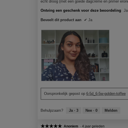
t
t
t
t
echt droog (met een goede dagcrème en primer erond
o
i
o
i
Ontving een geschenk voor deze beoordeling
Ja
1
e
2
e
.
o
.
o
Beveelt dit product aan
✔
Ja
p
p
e
e
n
n
j
j
e
e
e
e
e
e
n
n
m
m
o
o
d
d
a
a
B
F
a
a
e
o
l
l
Oorspronkelijk gepost op
6-5d_6-5w-golden-toffee
o
t
d
d
o
o
i
i
r
M
a
a
Behulpzaam?
Ja ·
3
Nee ·
0
Melden
d
e
l
l
e
t
o
o
l
d
☆☆☆☆☆
☆☆☆☆☆
o
o
Anoniem
·
4 jaar geleden
i
e