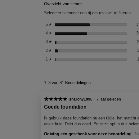
Overzicht van scores
Selecteer hieronder een rij om reviews te filteren.
5
sterren
3
☆
4
sterren
3
☆
3
sterren
☆
2
sterren
☆
1
sterren
☆
1–8 van 81 Beoordelingen
☆☆☆☆☆
☆☆☆☆☆
sharony1996
·
7 jaar geleden
5
Goede foundation
van
5
Ik gebruik deze foundation nu een tijdje, het match
sterren.
egale huid. Dekt dus goed. En er zit spf in dus hele
Ontving een geschenk voor deze beoordeling
Ja