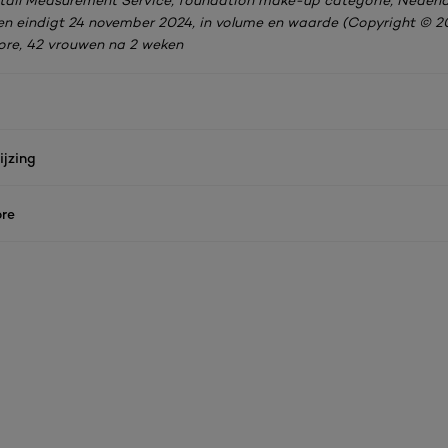
Retail Measurement Service, foundation make-up categorie, Nederl
n eindigt 24 november 2024, in volume en waarde (Copyright © 20
core, 42 vrouwen na 2 weken
jzing
re