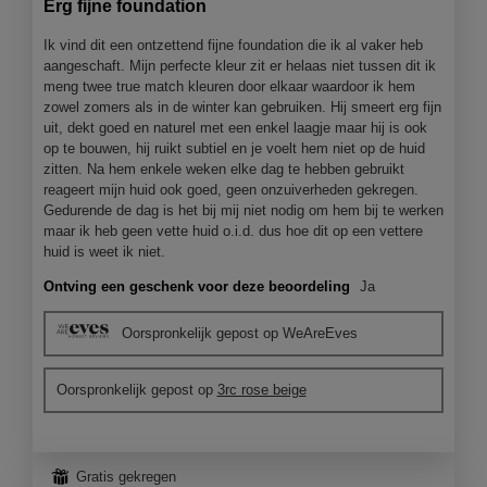
Erg fijne foundation
5
sterren.
Ik vind dit een ontzettend fijne foundation die ik al vaker heb
aangeschaft. Mijn perfecte kleur zit er helaas niet tussen dit ik
meng twee true match kleuren door elkaar waardoor ik hem
zowel zomers als in de winter kan gebruiken. Hij smeert erg fijn
uit, dekt goed en naturel met een enkel laagje maar hij is ook
op te bouwen, hij ruikt subtiel en je voelt hem niet op de huid
zitten. Na hem enkele weken elke dag te hebben gebruikt
reageert mijn huid ook goed, geen onzuiverheden gekregen.
Gedurende de dag is het bij mij niet nodig om hem bij te werken
maar ik heb geen vette huid o.i.d. dus hoe dit op een vettere
huid is weet ik niet.
Ontving een geschenk voor deze beoordeling
Ja
Oorspronkelijk gepost op WeAreEves
Oorspronkelijk gepost op
3rc rose beige
⊞
Gratis gekregen