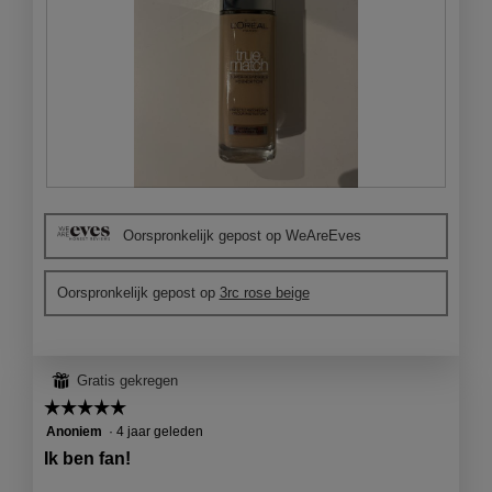
e
n
s
t
e
r
.
B
F
e
o
Oorspronkelijk gepost op WeAreEves
o
t
o
o
r
M
Oorspronkelijk gepost op
3rc rose beige
d
e
e
t
l
d
i
e
⊞
Gratis gekregen
n
z
g
e
☆☆☆☆☆
☆☆☆☆☆
f
a
5
Anoniem
·
4 jaar geleden
o
c
van
Ik ben fan!
t
t
5
o
i
sterren.