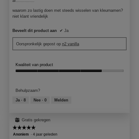
af...............
j
e
waarom zo lastig doen met steeds wisselen van kleurnamen?
e
niet klant vriendelijk
e
n
Beveelt dit product aan
✔
Ja
m
o
d
Oorspronkelijk gepost op
n2 vanilla
a
a
l
Kwaliteit van product
d
i
Kwaliteit
a
van
l
product,
Behulpzaam?
o
4
o
van
Ja ·
8
Nee ·
0
Melden
g
5
v
e
⊞
Gratis gekregen
n
s
☆☆☆☆☆
☆☆☆☆☆
t
5
Anoniem
·
4 jaar geleden
e