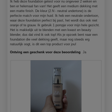
Ik heb deze foundation getest voor nu ongeveer 2 weken en
1
e
ben er helemaal fan van! Het geeft een medium dekking met
.
o
een matte finish. De kleur (2.N - neutral undertone) is de
p
perfecte match voor mijn huid. Ik heb een neutrale ondertoon,
e
waar deze foundation perfect bij past, het wordt dus ook niet
n
oranje of te grauw. Ik gebruik 1 pompje voor mijn hele gezicht.
j
Het is makkelijk uit te blenden met een kwast en beauty
e
blender, dus dat vind ik ook top! Als je opzoek bent naar een
e
foundation die veel dekking geeft, maar nog steeds erg
e
natuurlijk oogt, is dit een top product voor jou!
n
m
Ontving een geschenk voor deze beoordeling
Ja
o
d
a
a
l
d
i
a
l
o
o
g