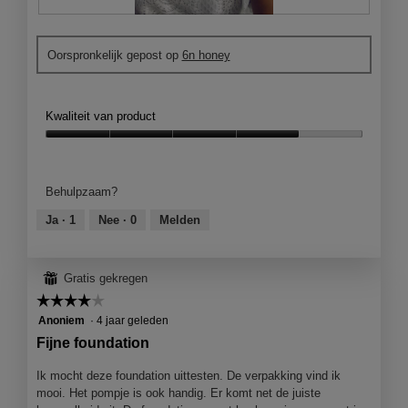
n
D
F
s
e
o
t
Oorspronkelijk gepost op
6n honey
f
t
e
o
o
r
u
M
.
n
e
Kwaliteit van product
d
t
a
d
Kwaliteit
t
e
van
i
z
product,
Behulpzaam?
o
e
4
n
a
van
Ja ·
1
Nee ·
0
Melden
a
c
5
a
t
n
i
⊞
Gratis gekregen
g
e
☆☆☆☆☆
☆☆☆☆☆
e
o
b
p
4
Anoniem
·
4 jaar geleden
r
e
van
Fijne foundation
a
n
5
c
j
sterren.
Ik mocht deze foundation uittesten. De verpakking vind ik
h
e
mooi. Het pompje is ook handig. Er komt net de juiste
t
e