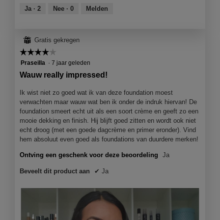
f
a
van
Ja ·
2
Nee ·
0
Melden
o
o
c
5
d
t
t
a
o
i
a
⊞
Gratis gekregen
2
e
l
☆☆☆☆☆
☆☆☆☆☆
.
o
d
p
4
Praseilla
·
7 jaar geleden
i
e
van
a
Wauw really impressed!
n
5
l
j
sterren.
Ik wist niet zo goed wat ik van deze foundation moest
o
e
verwachten maar wauw wat ben ik onder de indruk hiervan! De
o
e
foundation smeert echt uit als een soort crème en geeft zo een
g
e
mooie dekking en finish. Hij blijft goed zitten en wordt ook niet
v
n
echt droog (met een goede dagcrème en primer eronder). Vind
e
m
hem absoluut even goed als foundations van duurdere merken!
n
o
s
d
Ontving een geschenk voor deze beoordeling
Ja
t
a
e
Beveelt dit product aan
✔
Ja
a
r
l
.
d
i
a
l