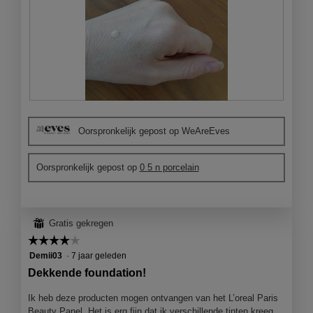
B
F
e
o
Oorspronkelijk gepost op WeAreEves
o
t
o
o
r
M
Oorspronkelijk gepost op
0 5 n porcelain
d
e
e
t
l
d
i
e
⊞
Gratis gekregen
n
z
g
e
☆☆☆☆☆
☆☆☆☆☆
f
a
4
Demii03
·
7 jaar geleden
o
c
van
Dekkende foundation!
t
t
5
o
i
sterren.
Ik heb deze producten mogen ontvangen van het L’oreal Paris
1
e
Beauty Panel. Het is erg fijn dat ik verschillende tinten kreeg.