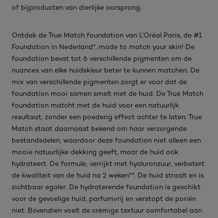
of bijproducten van dierlijke oorsprong.
Ontdek de True Match foundation van L’Oréal Paris, de #1
Foundation in Nederland*, made to match your skin! De
foundation bevat tot 6 verschillende pigmenten om de
nuances van elke huidskleur beter te kunnen matchen. De
mix van verschillende pigmenten zorgt er voor dat de
foundation mooi samen smelt met de huid. De True Match
foundation matcht met de huid voor een natuurlijk
resultaat, zonder een poederig effect achter te laten. True
Match staat daarnaast bekend om haar verzorgende
bestandsdelen, waardoor deze foundation niet alleen een
mooie natuurlijke dekking geeft, maar de huid ook
hydrateert. De formule, verrijkt met hyaluronzuur, verbetert
de kwaliteit van de huid na 2 weken**. De huid straalt en is
zichtbaar egaler. De hydraterende foundation is geschikt
voor de gevoelige huid, parfumvrij en verstopt de poriën
niet. Bovendien voelt de crèmige textuur comfortabel aan