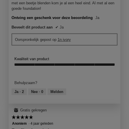
e
met een beetje blenden kom je al een heel eind. Al met al een
e
goede foundation!
n
m
Ontving een geschenk voor deze beoordeling
Ja
o
Beveelt dit product aan
✔
Ja
d
a
a
Oorspronkelijk gepost op
1n ivory
l
d
i
Kwaliteit van product
a
l
Kwaliteit
o
van
o
product,
Behulpzaam?
g
5
v
van
Ja ·
2
Nee ·
0
Melden
e
5
n
s
⊞
Gratis gekregen
t
e
☆☆☆☆☆
☆☆☆☆☆
r
5
Anoniem
·
4 jaar geleden
.
van