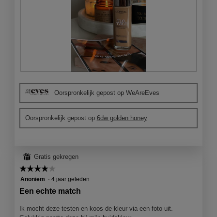
l
o
o
g
v
e
n
s
B
F
t
e
o
e
Oorspronkelijk gepost op WeAreEves
o
t
r
o
o
.
r
M
Oorspronkelijk gepost op
6dw golden honey
d
e
e
t
l
d
i
e
⊞
Gratis gekregen
n
z
g
e
☆☆☆☆☆
☆☆☆☆☆
f
a
4
Anoniem
·
4 jaar geleden
o
c
van
Een echte match
t
t
5
o
i
sterren.
Ik mocht deze testen en koos de kleur via een foto uit.
1
e