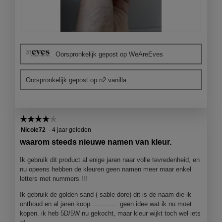
v
e
n
s
B
F
t
e
o
e
Oorspronkelijk gepost op WeAreEves
o
t
r
o
o
.
r
M
Oorspronkelijk gepost op
n2 vanilla
d
e
e
t
l
d
i
e
☆☆☆☆☆
☆☆☆☆☆
n
z
4
Nicole72
·
4 jaar geleden
g
e
van
f
a
waarom steeds nieuwe namen van kleur.
5
o
c
sterren.
t
t
Ik gebruik dit product al enige jaren naar volle tevredenheid, en
o
i
nu opeens hebben de kleuren geen namen meer maar enkel
1
e
letters met nummers !!!
.
o
Ik gebruik de golden sand ( sable dore) dit is de naam die ik
p
onthoud en al jaren koop.............. geen idee wat ik nu moet
e
kopen. ik heb 5D/5W nu gekocht, maar kleur wijkt toch wel iets
n