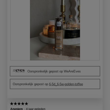
o
g
v
e
n
s
t
e
r
.
B
F
e
o
Oorspronkelijk gepost op WeAreEves
o
t
o
o
r
M
Oorspronkelijk gepost op
6-5d_6-5w-golden-toffee
d
e
e
t
l
d
i
e
☆☆☆☆☆
☆☆☆☆☆
n
z
5
Anoniem
·
4 jaar geleden
g
e