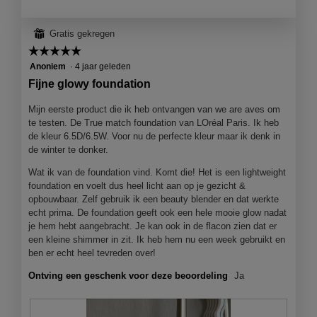
t
t
o
i
⊞
Gratis gekregen
1
e
☆☆☆☆☆
☆☆☆☆☆
.
o
p
5
Anoniem
·
4 jaar geleden
e
van
Fijne glowy foundation
n
5
j
sterren.
Mijn eerste product die ik heb ontvangen van we are aves om
e
te testen. De True match foundation van LOréal Paris. Ik heb
e
de kleur 6.5D/6.5W. Voor nu de perfecte kleur maar ik denk in
e
de winter te donker.
n
m
Wat ik van de foundation vind. Komt die! Het is een lightweight
o
foundation en voelt dus heel licht aan op je gezicht &
d
opbouwbaar. Zelf gebruik ik een beauty blender en dat werkte
a
echt prima. De foundation geeft ook een hele mooie glow nadat
a
je hem hebt aangebracht. Je kan ook in de flacon zien dat er
l
een kleine shimmer in zit. Ik heb hem nu een week gebruikt en
d
ben er echt heel tevreden over!
i
Ontving een geschenk voor deze beoordeling
Ja
a
l
o