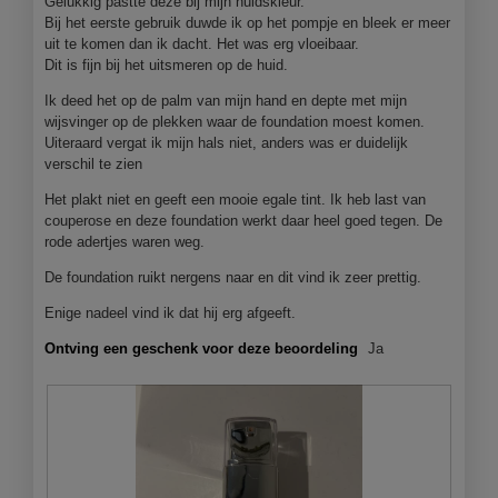
Gelukkig pastte deze bij mijn huidskleur.
.
o
Bij het eerste gebruik duwde ik op het pompje en bleek er meer
p
uit te komen dan ik dacht. Het was erg vloeibaar.
e
Dit is fijn bij het uitsmeren op de huid.
n
j
Ik deed het op de palm van mijn hand en depte met mijn
e
wijsvinger op de plekken waar de foundation moest komen.
e
Uiteraard vergat ik mijn hals niet, anders was er duidelijk
e
verschil te zien
n
Het plakt niet en geeft een mooie egale tint. Ik heb last van
m
couperose en deze foundation werkt daar heel goed tegen. De
o
rode adertjes waren weg.
d
a
De foundation ruikt nergens naar en dit vind ik zeer prettig.
a
l
Enige nadeel vind ik dat hij erg afgeeft.
d
Ontving een geschenk voor deze beoordeling
Ja
i
a
l
o
o
g
v