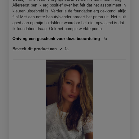
.
o
Allereerst ben ik erg positief over het feit dat het assortiment in
p
kleuren uitgebreid is. Verder is de foundation erg dekkend, altijd
e
fijn! Met een natte beautyblender smeert het prima uit. Het sluit
n
goed aan op mijn huidskleur waardoor het niet opvallend is dat
j
ik foundation draag. Ook het pompje werkte prima.
e
e
Ontving een geschenk voor deze beoordeling
Ja
e
Beveelt dit product aan
✔
Ja
n
m
o
d
a
a
l
d
i
a
l
o
o
g
v
e