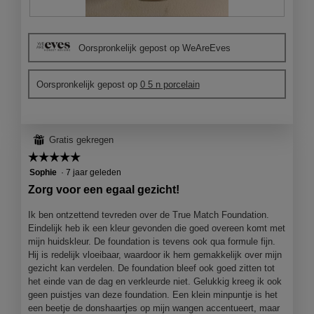
B
F
e
o
Oorspronkelijk gepost op WeAreEves
o
t
o
o
r
M
Oorspronkelijk gepost op
0 5 n porcelain
d
e
e
t
l
d
i
e
⊞
Gratis gekregen
n
z
g
e
☆☆☆☆☆
☆☆☆☆☆
f
a
5
Sophie
·
7 jaar geleden
o
c
van
Zorg voor een egaal gezicht!
t
t
5
o
i
sterren.
Ik ben ontzettend tevreden over de True Match Foundation.
1
e
Eindelijk heb ik een kleur gevonden die goed overeen komt met
.
o
mijn huidskleur. De foundation is tevens ook qua formule fijn.
p
Hij is redelijk vloeibaar, waardoor ik hem gemakkelijk over mijn
e
gezicht kan verdelen. De foundation bleef ook goed zitten tot
n
het einde van de dag en verkleurde niet. Gelukkig kreeg ik ook
j
geen puistjes van deze foundation. Een klein minpuntje is het
e
een beetje de donshaartjes op mijn wangen accentueert, maar