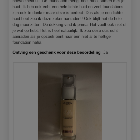
hoeveelheid uit. De foundation mengt heel mooi samen met je
e
huid. Ik heb ook echt een hele lichte huid en veel foundations
n
zijn ook te donker maar deze is perfect. Dus als je een lichte
m
huid hebt zou ik deze zeker aanraden!! Ook blijft het de hele
o
dag mooi zitten. De dekking vind ik prima. Het voelt ook niet of
d
je wat op hebt. Het is heel natuurlijk. Ik zou deze dus echt
a
aanraden als je opzoek bent naar een niet al te heftige
a
foundation haha
l
d
Ontving een geschenk voor deze beoordeling
Ja
i
a
l
o
o
g
v
e
n
s
t
e
r
.