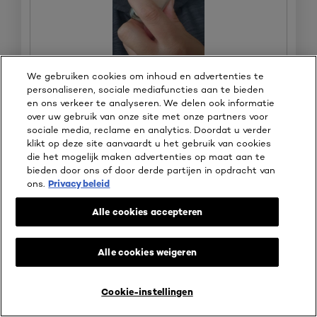
We gebruiken cookies om inhoud en advertenties te
personaliseren, sociale mediafuncties aan te bieden
en ons verkeer te analyseren. We delen ook informatie
B
F
over uw gebruik van onze site met onze partners voor
e
o
Oorspronkelijk gepost op WeAreEves
sociale media, reclame en analytics. Doordat u verder
o
t
klikt op deze site aanvaardt u het gebruik van cookies
o
o
die het mogelijk maken advertenties op maat aan te
r
M
Oorspronkelijk gepost op
n2 vanilla
bieden door ons of door derde partijen in opdracht van
d
e
ons.
Privacy beleid
e
t
l
d
Alle cookies accepteren
i
e
⊞
Gratis gekregen
n
z
g
e
☆☆☆☆☆
☆☆☆☆☆
Alle cookies weigeren
f
a
4
Anoniem
·
4 jaar geleden
o
c
van
Fijne lichte foundation
t
t
5
Cookie-instellingen
o
i
BEAUTY SERVICES
KOOP ONLINE BIJ
sterren.
Van We are Eves heb ik dit product mogen testen. Een erg
1
e
fijne foundation met medium dekking, en goed opbouwbaar