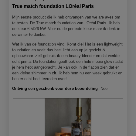
van
f
a
True match foundation LOréal Paris
5
o
c
sterren.
t
t
Mijn eerste product die ik heb ontvangen van we are aves om
o
i
te testen. De True match foundation van LOréal Paris. Ik heb
1
e
de kleur 6.5D/6.5W. Voor nu de perfecte kleur maar ik denk in
.
o
de winter te donker.
p
Wat ik van de foundation vind. Komt die! Het is een lightweight
e
foundation en voelt dus heel licht aan op je gezicht &
n
opbouwbaar. Zelf gebruik ik een beauty blender en dat werkte
j
echt prima. De foundation geeft ook een hele mooie glow nadat
e
je hem hebt aangebracht. Je kan ook in de flacon zien dat er
e
een kleine shimmer in zit. Ik heb hem nu een week gebruikt en
e
ben er echt heel tevreden over!
n
m
Ontving een geschenk voor deze beoordeling
Nee
o
d
a
a
l
d
i
a