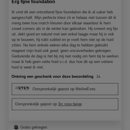
Erg fijne foundation
5
sterren.
Ik vind dit een ontzettend fijne foundation die ik al vaker heb
aangeschaft. Mijn perfecte kleur zit er helaas niet tussen dit ik
meng twee true match kleuren door elkaar waardoor ik hem
zowel zomers als in de winter kan gebruiken. Hij smeert erg fijn
uit, dekt goed en naturel met een enkel laagje maar hij is ook
op te bouwen, hij ruikt subtiel en je voelt hem niet op de huid
zitten. Na hem enkele weken elke dag te hebben gebruikt
reageert mijn huid ook goed, geen onzuiverheden gekregen.
Gedurende de dag is het bij mij niet nodig om hem bij te werken
maar ik heb geen vette huid o.i.d. dus hoe dit op een vettere
huid is weet ik niet.
Ontving een geschenk voor deze beoordeling
Ja
Oorspronkelijk gepost op WeAreEves
Oorspronkelijk gepost op
3rc rose beige
⊞
Gratis gekregen