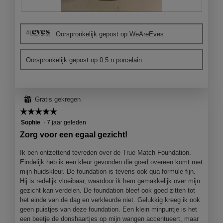
B
F
e
o
Oorspronkelijk gepost op WeAreEves
o
t
o
o
r
M
Oorspronkelijk gepost op
0 5 n porcelain
d
e
e
t
l
d
i
e
⊞
Gratis gekregen
n
z
g
e
☆☆☆☆☆
☆☆☆☆☆
f
a
5
Sophie
·
7 jaar geleden
o
c
van
Zorg voor een egaal gezicht!
t
t
5
o
i
sterren.
Ik ben ontzettend tevreden over de True Match Foundation.
1
e
Eindelijk heb ik een kleur gevonden die goed overeen komt met
.
o
mijn huidskleur. De foundation is tevens ook qua formule fijn.
p
Hij is redelijk vloeibaar, waardoor ik hem gemakkelijk over mijn
e
gezicht kan verdelen. De foundation bleef ook goed zitten tot
n
het einde van de dag en verkleurde niet. Gelukkig kreeg ik ook
j
geen puistjes van deze foundation. Een klein minpuntje is het
e
een beetje de donshaartjes op mijn wangen accentueert, maar