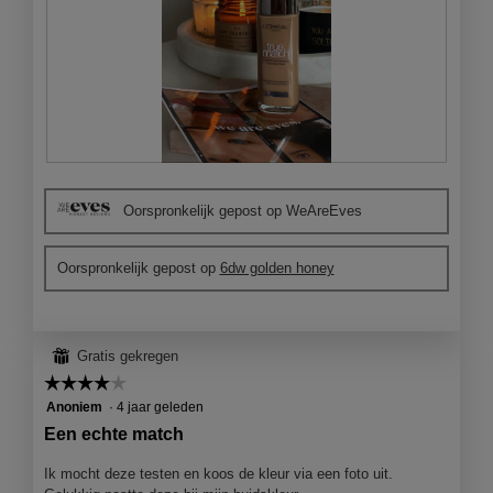
l
o
o
g
v
e
n
s
B
F
t
e
o
e
Oorspronkelijk gepost op WeAreEves
o
t
r
o
o
.
r
M
Oorspronkelijk gepost op
6dw golden honey
d
e
e
t
l
d
i
e
⊞
Gratis gekregen
n
z
g
e
☆☆☆☆☆
☆☆☆☆☆
f
a
4
Anoniem
·
4 jaar geleden
o
c
van
Een echte match
t
t
5
o
i
sterren.
Ik mocht deze testen en koos de kleur via een foto uit.
1
e