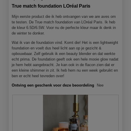
van
f
a
True match foundation LOréal Paris
5
o
c
sterren.
t
t
Mijn eerste product die ik heb ontvangen van we are aves om
o
i
te testen. De True match foundation van LOréal Paris. Ik heb
1
e
de kleur 6.5D/6.5W. Voor nu de perfecte kleur maar ik denk in
.
o
de winter te donker.
p
Wat ik van de foundation vind. Komt die! Het is een lightweight
e
foundation en voelt dus heel licht aan op je gezicht &
n
opbouwbaar. Zelf gebruik ik een beauty blender en dat werkte
j
echt prima. De foundation geeft ook een hele mooie glow nadat
e
je hem hebt aangebracht. Je kan ook in de flacon zien dat er
e
een kleine shimmer in zit. Ik heb hem nu een week gebruikt en
e
ben er echt heel tevreden over!
n
m
Ontving een geschenk voor deze beoordeling
Nee
o
d
a
a
l
d
i
a