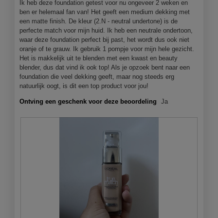
Ik heb deze foundation getest voor nu ongeveer 2 weken en
1
e
ben er helemaal fan van! Het geeft een medium dekking met
.
o
een matte finish. De kleur (2.N - neutral undertone) is de
p
perfecte match voor mijn huid. Ik heb een neutrale ondertoon,
e
waar deze foundation perfect bij past, het wordt dus ook niet
n
oranje of te grauw. Ik gebruik 1 pompje voor mijn hele gezicht.
j
Het is makkelijk uit te blenden met een kwast en beauty
e
blender, dus dat vind ik ook top! Als je opzoek bent naar een
e
foundation die veel dekking geeft, maar nog steeds erg
e
natuurlijk oogt, is dit een top product voor jou!
n
m
Ontving een geschenk voor deze beoordeling
Ja
o
d
a
a
l
d
i
a
l
o
o
g