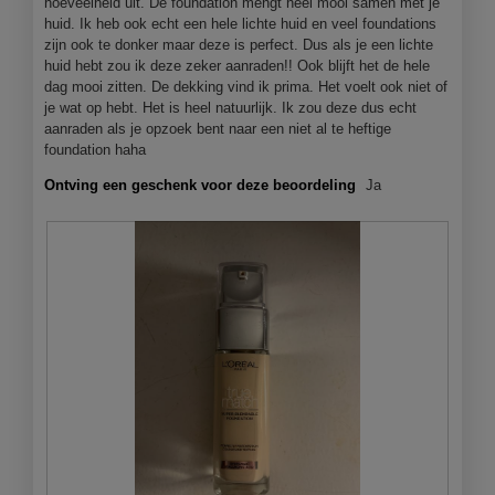
hoeveelheid uit. De foundation mengt heel mooi samen met je
e
huid. Ik heb ook echt een hele lichte huid en veel foundations
n
zijn ook te donker maar deze is perfect. Dus als je een lichte
m
huid hebt zou ik deze zeker aanraden!! Ook blijft het de hele
o
dag mooi zitten. De dekking vind ik prima. Het voelt ook niet of
d
je wat op hebt. Het is heel natuurlijk. Ik zou deze dus echt
a
aanraden als je opzoek bent naar een niet al te heftige
a
foundation haha
l
d
Ontving een geschenk voor deze beoordeling
Ja
i
a
l
o
o
g
v
e
n
s
t
e
r
.