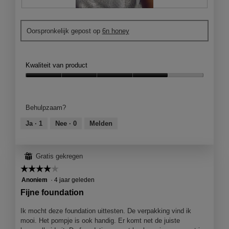
n
D
F
s
e
o
t
Oorspronkelijk gepost op
6n honey
f
t
e
o
o
r
u
M
.
n
e
Kwaliteit van product
d
t
a
d
Kwaliteit
t
e
van
i
z
product,
Behulpzaam?
o
e
4
n
a
van
Ja ·
1
Nee ·
0
Melden
a
c
5
a
t
n
i
⊞
Gratis gekregen
g
e
☆☆☆☆☆
☆☆☆☆☆
e
o
b
p
4
Anoniem
·
4 jaar geleden
r
e
van
Fijne foundation
a
n
5
c
j
sterren.
Ik mocht deze foundation uittesten. De verpakking vind ik
h
e
mooi. Het pompje is ook handig. Er komt net de juiste
t
e