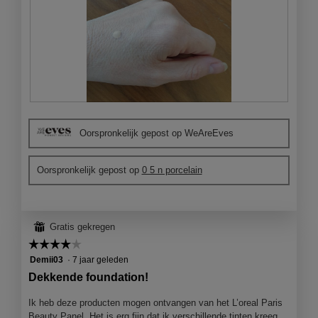
B
F
e
o
Oorspronkelijk gepost op WeAreEves
o
t
o
o
r
M
Oorspronkelijk gepost op
0 5 n porcelain
d
e
e
t
l
d
i
e
⊞
Gratis gekregen
n
z
g
e
☆☆☆☆☆
☆☆☆☆☆
f
a
4
Demii03
·
7 jaar geleden
o
c
van
Dekkende foundation!
t
t
5
o
i
sterren.
Ik heb deze producten mogen ontvangen van het L’oreal Paris
1
e
Beauty Panel. Het is erg fijn dat ik verschillende tinten kreeg.