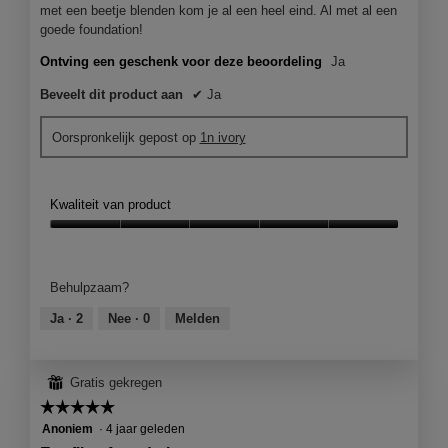
e
met een beetje blenden kom je al een heel eind. Al met al een
e
goede foundation!
n
m
Ontving een geschenk voor deze beoordeling
Ja
o
Beveelt dit product aan
✔
Ja
d
a
a
Oorspronkelijk gepost op
1n ivory
l
d
i
Kwaliteit van product
a
l
Kwaliteit
o
van
o
product,
Behulpzaam?
g
5
v
van
Ja ·
2
Nee ·
0
Melden
e
5
n
s
⊞
Gratis gekregen
t
e
☆☆☆☆☆
☆☆☆☆☆
r
5
Anoniem
·
4 jaar geleden
.
van