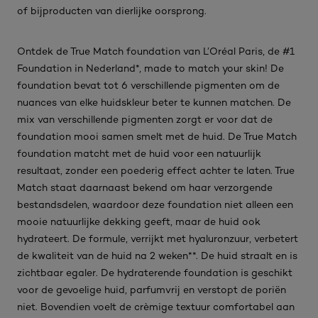
of bijproducten van dierlijke oorsprong.
Ontdek de True Match foundation van L’Oréal Paris, de #1
Foundation in Nederland*, made to match your skin! De
foundation bevat tot 6 verschillende pigmenten om de
nuances van elke huidskleur beter te kunnen matchen. De
mix van verschillende pigmenten zorgt er voor dat de
foundation mooi samen smelt met de huid. De True Match
foundation matcht met de huid voor een natuurlijk
resultaat, zonder een poederig effect achter te laten. True
Match staat daarnaast bekend om haar verzorgende
bestandsdelen, waardoor deze foundation niet alleen een
mooie natuurlijke dekking geeft, maar de huid ook
hydrateert. De formule, verrijkt met hyaluronzuur, verbetert
de kwaliteit van de huid na 2 weken**. De huid straalt en is
zichtbaar egaler. De hydraterende foundation is geschikt
voor de gevoelige huid, parfumvrij en verstopt de poriën
niet. Bovendien voelt de crèmige textuur comfortabel aan