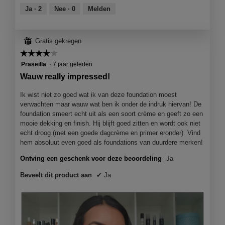
f
a
van
Ja ·
2
Nee ·
0
Melden
o
o
c
5
d
t
t
a
o
i
a
⊞
Gratis gekregen
2
e
l
☆☆☆☆☆
☆☆☆☆☆
.
o
d
p
4
Praseilla
·
7 jaar geleden
i
e
van
a
Wauw really impressed!
n
5
l
j
sterren.
Ik wist niet zo goed wat ik van deze foundation moest
o
e
verwachten maar wauw wat ben ik onder de indruk hiervan! De
o
e
foundation smeert echt uit als een soort crème en geeft zo een
g
e
mooie dekking en finish. Hij blijft goed zitten en wordt ook niet
v
n
echt droog (met een goede dagcrème en primer eronder). Vind
e
m
hem absoluut even goed als foundations van duurdere merken!
n
o
s
d
Ontving een geschenk voor deze beoordeling
Ja
t
a
e
Beveelt dit product aan
✔
Ja
a
r
l
.
d
i
a
l