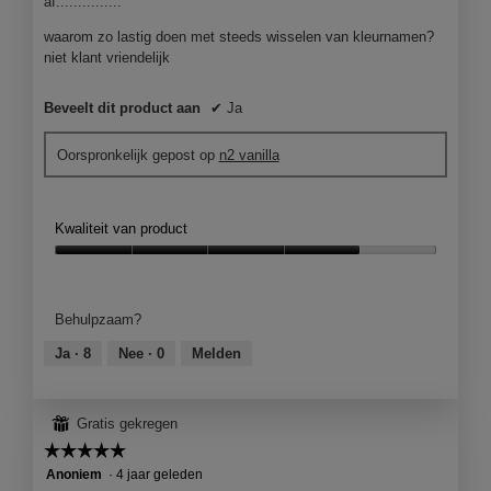
af...............
j
e
waarom zo lastig doen met steeds wisselen van kleurnamen?
e
niet klant vriendelijk
e
n
Beveelt dit product aan
✔
Ja
m
o
d
Oorspronkelijk gepost op
n2 vanilla
a
a
l
Kwaliteit van product
d
i
Kwaliteit
a
van
l
product,
Behulpzaam?
o
4
o
van
Ja ·
8
Nee ·
0
Melden
g
5
v
e
⊞
Gratis gekregen
n
s
☆☆☆☆☆
☆☆☆☆☆
t
5
Anoniem
·
4 jaar geleden
e