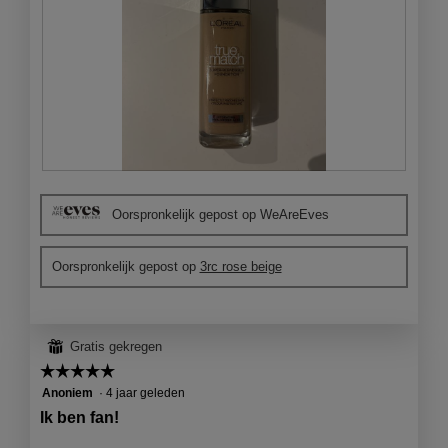
e
n
s
t
e
r
.
B
F
e
o
Oorspronkelijk gepost op WeAreEves
o
t
o
o
r
M
Oorspronkelijk gepost op
3rc rose beige
d
e
e
t
l
d
i
e
⊞
Gratis gekregen
n
z
g
e
☆☆☆☆☆
☆☆☆☆☆
f
a
5
Anoniem
·
4 jaar geleden
o
c
van
Ik ben fan!
t
t
5
o
i
sterren.