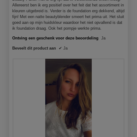
.
o
Allereerst ben ik erg positief over het feit dat het assortiment in
p
kleuren uitgebreid is. Verder is de foundation erg dekkend, altijd
e
fijn! Met een natte beautyblender smeert het prima uit. Het sluit
n
goed aan op mijn huidskleur waardoor het niet opvallend is dat
j
ik foundation draag. Ook het pompje werkte prima.
e
e
Ontving een geschenk voor deze beoordeling
Ja
e
Beveelt dit product aan
✔
Ja
n
m
o
d
a
a
l
d
i
a
l
o
o
g
v
e