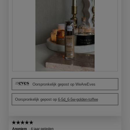
o
g
v
e
n
s
t
e
r
.
B
F
e
o
Oorspronkelijk gepost op WeAreEves
o
t
o
o
r
M
Oorspronkelijk gepost op
6-5d_6-5w-golden-toffee
d
e
e
t
l
d
i
e
☆☆☆☆☆
☆☆☆☆☆
n
z
5
Anoniem
·
4 jaar geleden
g
e