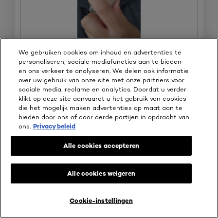
We gebruiken cookies om inhoud en advertenties te
personaliseren, sociale mediafuncties aan te bieden
en ons verkeer te analyseren. We delen ook informatie
B
F
over uw gebruik van onze site met onze partners voor
e
o
Oorspronkelijk gepost op WeAreEves
sociale media, reclame en analytics. Doordat u verder
o
t
klikt op deze site aanvaardt u het gebruik van cookies
o
o
die het mogelijk maken advertenties op maat aan te
r
M
Oorspronkelijk gepost op
n2 vanilla
bieden door ons of door derde partijen in opdracht van
d
e
ons.
Privacy beleid
e
t
l
d
Alle cookies accepteren
i
e
⊞
Gratis gekregen
n
z
g
e
☆☆☆☆☆
☆☆☆☆☆
Alle cookies weigeren
f
a
4
Anoniem
·
4 jaar geleden
o
c
van
Fijne lichte foundation
t
t
5
Cookie-instellingen
o
i
BEAUTY SERVICES
KOOP ONLINE BIJ
sterren.
Van We are Eves heb ik dit product mogen testen. Een erg
1
e
fijne foundation met medium dekking, en goed opbouwbaar