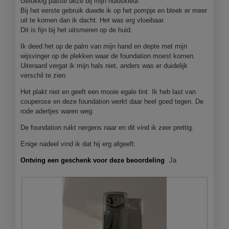
Gelukkig pastte deze bij mijn huidskleur.
.
o
Bij het eerste gebruik duwde ik op het pompje en bleek er meer
p
uit te komen dan ik dacht. Het was erg vloeibaar.
e
Dit is fijn bij het uitsmeren op de huid.
n
j
Ik deed het op de palm van mijn hand en depte met mijn
e
wijsvinger op de plekken waar de foundation moest komen.
e
Uiteraard vergat ik mijn hals niet, anders was er duidelijk
e
verschil te zien
n
Het plakt niet en geeft een mooie egale tint. Ik heb last van
m
couperose en deze foundation werkt daar heel goed tegen. De
o
rode adertjes waren weg.
d
a
De foundation ruikt nergens naar en dit vind ik zeer prettig.
a
l
Enige nadeel vind ik dat hij erg afgeeft.
d
Ontving een geschenk voor deze beoordeling
Ja
i
a
l
o
o
g
v