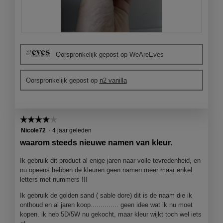
v
e
n
s
B
F
t
e
o
e
Oorspronkelijk gepost op WeAreEves
o
t
r
o
o
.
r
M
Oorspronkelijk gepost op
n2 vanilla
d
e
e
t
l
d
i
e
☆☆☆☆☆
☆☆☆☆☆
n
z
4
Nicole72
·
4 jaar geleden
g
e
van
f
a
waarom steeds nieuwe namen van kleur.
5
o
c
sterren.
t
t
Ik gebruik dit product al enige jaren naar volle tevredenheid, en
o
i
nu opeens hebben de kleuren geen namen meer maar enkel
1
e
letters met nummers !!!
.
o
Ik gebruik de golden sand ( sable dore) dit is de naam die ik
p
onthoud en al jaren koop.............. geen idee wat ik nu moet
e
kopen. ik heb 5D/5W nu gekocht, maar kleur wijkt toch wel iets
n