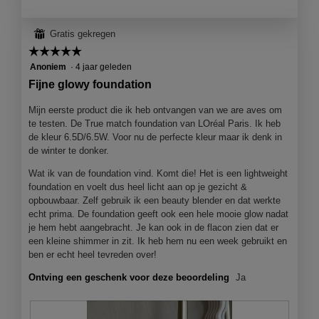
t
t
o
i
⊞
Gratis gekregen
1
e
☆☆☆☆☆
☆☆☆☆☆
.
o
p
5
Anoniem
·
4 jaar geleden
e
van
Fijne glowy foundation
n
5
j
sterren.
Mijn eerste product die ik heb ontvangen van we are aves om
e
te testen. De True match foundation van LOréal Paris. Ik heb
e
de kleur 6.5D/6.5W. Voor nu de perfecte kleur maar ik denk in
e
de winter te donker.
n
m
Wat ik van de foundation vind. Komt die! Het is een lightweight
o
foundation en voelt dus heel licht aan op je gezicht &
d
opbouwbaar. Zelf gebruik ik een beauty blender en dat werkte
a
echt prima. De foundation geeft ook een hele mooie glow nadat
a
je hem hebt aangebracht. Je kan ook in de flacon zien dat er
l
een kleine shimmer in zit. Ik heb hem nu een week gebruikt en
d
ben er echt heel tevreden over!
i
Ontving een geschenk voor deze beoordeling
Ja
a
l
o