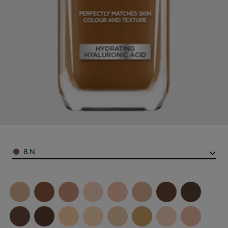
Color
8.N