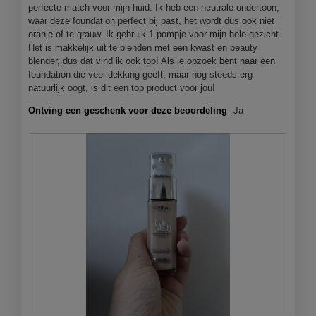
p
perfecte match voor mijn huid. Ik heb een neutrale ondertoon,
e
waar deze foundation perfect bij past, het wordt dus ook niet
n
oranje of te grauw. Ik gebruik 1 pompje voor mijn hele gezicht.
j
Het is makkelijk uit te blenden met een kwast en beauty
e
blender, dus dat vind ik ook top! Als je opzoek bent naar een
e
foundation die veel dekking geeft, maar nog steeds erg
e
natuurlijk oogt, is dit een top product voor jou!
n
m
Ontving een geschenk voor deze beoordeling
Ja
o
d
a
a
l
d
i
a
l
o
o
g
v
e
n