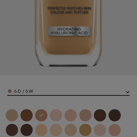
Color
6.D / 6.W