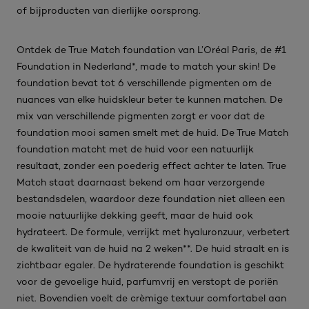
of bijproducten van dierlijke oorsprong.
Ontdek de True Match foundation van L’Oréal Paris, de #1
Foundation in Nederland*, made to match your skin! De
foundation bevat tot 6 verschillende pigmenten om de
nuances van elke huidskleur beter te kunnen matchen. De
mix van verschillende pigmenten zorgt er voor dat de
foundation mooi samen smelt met de huid. De True Match
foundation matcht met de huid voor een natuurlijk
resultaat, zonder een poederig effect achter te laten. True
Match staat daarnaast bekend om haar verzorgende
bestandsdelen, waardoor deze foundation niet alleen een
mooie natuurlijke dekking geeft, maar de huid ook
hydrateert. De formule, verrijkt met hyaluronzuur, verbetert
de kwaliteit van de huid na 2 weken**. De huid straalt en is
zichtbaar egaler. De hydraterende foundation is geschikt
voor de gevoelige huid, parfumvrij en verstopt de poriën
niet. Bovendien voelt de crèmige textuur comfortabel aan