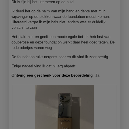
Dit is fijn bij het uitsmeren op de huid.
.
o
p
Ik deed het op de palm van mijn hand en depte met mijn
e
wijsvinger op de plekken waar de foundation moest komen.
n
Uiteraard vergat ik mijn hals niet, anders was er duidelijk
j
verschil te zien
e
e
Het plakt niet en geeft een mooie egale tint. Ik heb last van
e
couperose en deze foundation werkt daar heel goed tegen. De
n
rode adertjes waren weg.
m
De foundation ruikt nergens naar en dit vind ik zeer prettig.
o
d
Enige nadeel vind ik dat hij erg afgeeft.
a
a
Ontving een geschenk voor deze beoordeling
Ja
l
d
i
a
l
o
o
g
v