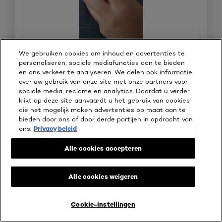
B
F
We gebruiken cookies om inhoud en advertenties te
e
o
personaliseren, sociale mediafuncties aan te bieden
Oorspronkelijk gepost op WeAreEves
o
t
en ons verkeer te analyseren. We delen ook informatie
o
o
over uw gebruik van onze site met onze partners voor
r
M
Oorspronkelijk gepost op
n2 vanilla
sociale media, reclame en analytics. Doordat u verder
d
e
klikt op deze site aanvaardt u het gebruik van cookies
e
t
die het mogelijk maken advertenties op maat aan te
l
d
bieden door ons of door derde partijen in opdracht van
i
e
ons.
Privacy beleid
⊞
Gratis gekregen
n
z
g
e
☆☆☆☆☆
☆☆☆☆☆
Alle cookies accepteren
f
a
4
Anoniem
·
4 jaar geleden
o
c
van
Fijne lichte foundation
t
t
5
Alle cookies weigeren
o
i
sterren.
Van We are Eves heb ik dit product mogen testen. Een erg
1
e
fijne foundation met medium dekking, en goed opbouwbaar
.
o
voor meer dekking. Een fijne textuur die de poriën goed bedekt.
Cookie-instellingen
BEAUTY SERVICES
KOOP ONLINE BIJ
p
De foundation is aan de dunne kant, persoonlijk vind ik dit altijd
e
fijner omdat het dan lichter op de huid weegt en het product