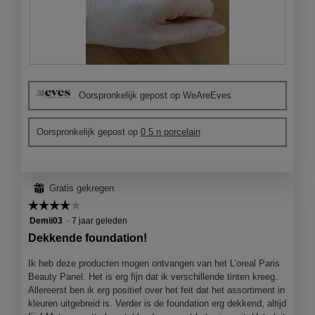
B
F
e
o
Oorspronkelijk gepost op WeAreEves
o
t
o
o
r
M
Oorspronkelijk gepost op
0 5 n porcelain
d
e
e
t
l
d
i
e
⊞
Gratis gekregen
n
z
g
e
☆☆☆☆☆
☆☆☆☆☆
f
a
4
Demii03
·
7 jaar geleden
o
c
van
Dekkende foundation!
t
t
5
o
i
sterren.
Ik heb deze producten mogen ontvangen van het L’oreal Paris
1
e
Beauty Panel. Het is erg fijn dat ik verschillende tinten kreeg.
.
o
Allereerst ben ik erg positief over het feit dat het assortiment in
p
kleuren uitgebreid is. Verder is de foundation erg dekkend, altijd
e