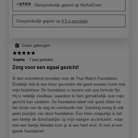
e
o
Oorspronkelijk gepost op WeAreEves
o
t
o
o
r
M
Oorspronkelijk gepost op
0 5 n porcelain
d
e
e
t
l
d
i
e
⊞
Gratis gekregen
n
z
g
e
☆☆☆☆☆
☆☆☆☆☆
f
a
5
Sophie
·
7 jaar geleden
o
c
van
Zorg voor een egaal gezicht!
t
t
5
o
i
sterren.
Ik ben ontzettend tevreden over de True Match Foundation.
1
e
Eindelijk heb ik een kleur gevonden die goed overeen komt met
.
o
mijn huidskleur. De foundation is tevens ook qua formule fijn.
p
Hij is redelijk vloeibaar, waardoor ik hem gemakkelijk over mijn
e
gezicht kan verdelen. De foundation bleef ook goed zitten tot
n
het einde van de dag en verkleurde niet. Gelukkig kreeg ik ook
j
geen puistjes van deze foundation. Een klein minpuntje is het
e
een beetje de donshaartjes op mijn wangen accentueert, maar
e
met een beetje blenden kom je al een heel eind. Al met al een
e
goede foundation!
n