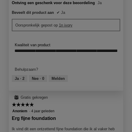
m
Ontving een geschenk voor deze beoordeling
Ja
o
Beveelt dit product aan
✔
Ja
d
a
a
Oorspronkelijk gepost op
1n ivory
l
d
i
Kwaliteit van product
a
l
Kwaliteit
o
van
o
product,
Behulpzaam?
g
5
v
van
Ja ·
2
Nee ·
0
Melden
e
5
n
s
⊞
Gratis gekregen
t
e
☆☆☆☆☆
☆☆☆☆☆
r
5
Anoniem
·
4 jaar geleden
.
van
Erg fijne foundation
5
sterren.
Ik vind dit een ontzettend fijne foundation die ik al vaker heb