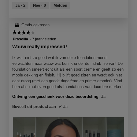
f
a
van
Ja ·
2
Nee ·
0
Melden
o
o
c
5
d
t
t
a
o
i
a
⊞
Gratis gekregen
2
e
l
☆☆☆☆☆
☆☆☆☆☆
.
o
d
p
4
Praseilla
·
7 jaar geleden
i
e
van
a
Wauw really impressed!
n
5
l
j
sterren.
Ik wist niet zo goed wat ik van deze foundation moest
o
e
verwachten maar wauw wat ben ik onder de indruk hiervan! De
o
e
foundation smeert echt uit als een soort crème en geeft zo een
g
e
mooie dekking en finish. Hij blijft goed zitten en wordt ook niet
v
n
echt droog (met een goede dagcrème en primer eronder). Vind
e
m
hem absoluut even goed als foundations van duurdere merken!
n
o
s
d
Ontving een geschenk voor deze beoordeling
Ja
t
a
e
Beveelt dit product aan
✔
Ja
a
r
l
.
d
i
a
l