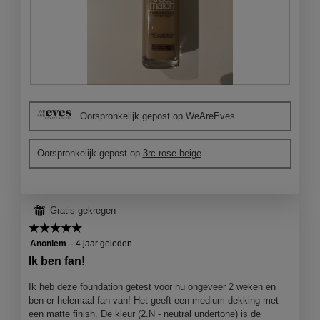
e
n
s
t
e
r
.
B
F
e
o
Oorspronkelijk gepost op WeAreEves
o
t
o
o
r
M
Oorspronkelijk gepost op
3rc rose beige
d
e
e
t
l
d
i
e
⊞
Gratis gekregen
n
z
g
e
☆☆☆☆☆
☆☆☆☆☆
f
a
5
Anoniem
·
4 jaar geleden
o
c
van
Ik ben fan!
t
t
5
o
i
sterren.
Ik heb deze foundation getest voor nu ongeveer 2 weken en
1
e
ben er helemaal fan van! Het geeft een medium dekking met
.
o
een matte finish. De kleur (2.N - neutral undertone) is de