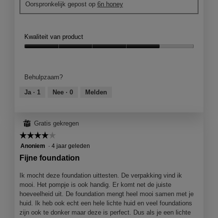
t
Oorspronkelijk gepost op
6n honey
f
t
e
o
o
r
u
M
.
n
e
Kwaliteit van product
d
t
a
d
Kwaliteit
t
e
van
i
z
product,
Behulpzaam?
o
e
4
n
a
van
Ja ·
1
Nee ·
0
Melden
a
c
5
a
t
n
i
⊞
Gratis gekregen
g
e
☆☆☆☆☆
☆☆☆☆☆
e
o
b
p
4
Anoniem
·
4 jaar geleden
r
e
van
Fijne foundation
a
n
5
c
j
sterren.
Ik mocht deze foundation uittesten. De verpakking vind ik
h
e
mooi. Het pompje is ook handig. Er komt net de juiste
t
e
hoeveelheid uit. De foundation mengt heel mooi samen met je
e
huid. Ik heb ook echt een hele lichte huid en veel foundations
n
zijn ook te donker maar deze is perfect. Dus als je een lichte