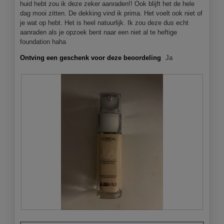
m
huid hebt zou ik deze zeker aanraden!! Ook blijft het de hele
o
dag mooi zitten. De dekking vind ik prima. Het voelt ook niet of
d
je wat op hebt. Het is heel natuurlijk. Ik zou deze dus echt
a
aanraden als je opzoek bent naar een niet al te heftige
a
foundation haha
l
d
Ontving een geschenk voor deze beoordeling
Ja
i
a
l
o
o
g
v
e
n
s
t
e
r
.
B
F