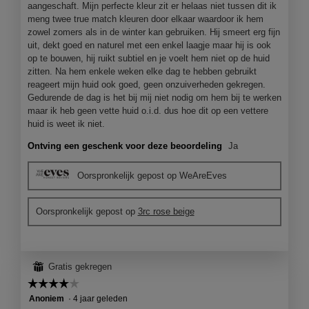
aangeschaft. Mijn perfecte kleur zit er helaas niet tussen dit ik
meng twee true match kleuren door elkaar waardoor ik hem
zowel zomers als in de winter kan gebruiken. Hij smeert erg fijn
uit, dekt goed en naturel met een enkel laagje maar hij is ook
op te bouwen, hij ruikt subtiel en je voelt hem niet op de huid
zitten. Na hem enkele weken elke dag te hebben gebruikt
reageert mijn huid ook goed, geen onzuiverheden gekregen.
Gedurende de dag is het bij mij niet nodig om hem bij te werken
maar ik heb geen vette huid o.i.d. dus hoe dit op een vettere
huid is weet ik niet.
Ontving een geschenk voor deze beoordeling
Ja
Oorspronkelijk gepost op WeAreEves
Oorspronkelijk gepost op
3rc rose beige
⊞
Gratis gekregen
☆☆☆☆☆
☆☆☆☆☆
4
Anoniem
·
4 jaar geleden