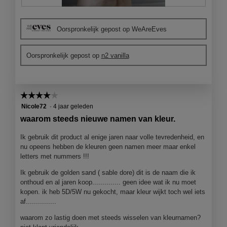
s
B
F
t
e
o
e
Oorspronkelijk gepost op WeAreEves
o
t
r
o
o
.
r
M
Oorspronkelijk gepost op
n2 vanilla
d
e
e
t
l
d
i
e
☆☆☆☆☆
☆☆☆☆☆
n
z
4
Nicole72
·
4 jaar geleden
g
e
van
f
a
waarom steeds nieuwe namen van kleur.
5
o
c
sterren.
t
t
Ik gebruik dit product al enige jaren naar volle tevredenheid, en
o
i
nu opeens hebben de kleuren geen namen meer maar enkel
1
e
letters met nummers !!!
.
o
Ik gebruik de golden sand ( sable dore) dit is de naam die ik
p
onthoud en al jaren koop.............. geen idee wat ik nu moet
e
kopen. ik heb 5D/5W nu gekocht, maar kleur wijkt toch wel iets
n
af...............
j
e
waarom zo lastig doen met steeds wisselen van kleurnamen?
e