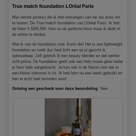
van
f
a
True match foundation LOréal Paris
5
o
c
sterren.
t
t
Mijn eerste product die ik heb ontvangen van we are aves om
o
i
te testen. De True match foundation van LOréal Paris. Ik heb
1
e
de kleur 6.5D/6.5W. Voor nu de perfecte kleur maar ik denk in
.
o
de winter te donker.
p
Wat ik van de foundation vind. Komt die! Het is een lightweight
e
foundation en voelt dus heel licht aan op je gezicht &
n
opbouwbaar. Zelf gebruik ik een beauty blender en dat werkte
j
echt prima. De foundation geeft ook een hele mooie glow nadat
e
je hem hebt aangebracht. Je kan ook in de flacon zien dat er
e
een kleine shimmer in zit. Ik heb hem nu een week gebruikt en
e
ben er echt heel tevreden over!
n
m
Ontving een geschenk voor deze beoordeling
Nee
o
d
a
a
l
d
i
a