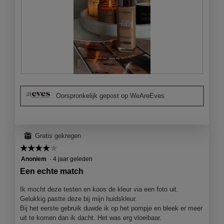
l
o
o
g
v
e
n
s
B
F
t
e
o
e
Oorspronkelijk gepost op WeAreEves
o
t
r
o
o
.
r
M
d
e
e
t
⊞
Gratis gekregen
l
d
☆☆☆☆☆
☆☆☆☆☆
i
e
4
Anoniem
·
4 jaar geleden
n
z
van
Een echte match
g
e
5
f
a
sterren.
Ik mocht deze testen en koos de kleur via een foto uit.
o
c
Gelukkig pastte deze bij mijn huidskleur.
t
t
Bij het eerste gebruik duwde ik op het pompje en bleek er meer
o
i
uit te komen dan ik dacht. Het was erg vloeibaar.
1
e