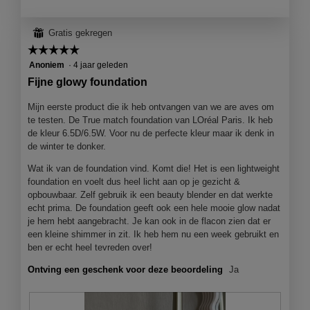
t
t
o
i
⊞
Gratis gekregen
1
e
☆☆☆☆☆
☆☆☆☆☆
.
o
p
5
Anoniem
·
4 jaar geleden
e
van
Fijne glowy foundation
n
5
j
sterren.
Mijn eerste product die ik heb ontvangen van we are aves om
e
te testen. De True match foundation van LOréal Paris. Ik heb
e
de kleur 6.5D/6.5W. Voor nu de perfecte kleur maar ik denk in
e
de winter te donker.
n
m
Wat ik van de foundation vind. Komt die! Het is een lightweight
o
foundation en voelt dus heel licht aan op je gezicht &
d
opbouwbaar. Zelf gebruik ik een beauty blender en dat werkte
a
echt prima. De foundation geeft ook een hele mooie glow nadat
a
je hem hebt aangebracht. Je kan ook in de flacon zien dat er
l
een kleine shimmer in zit. Ik heb hem nu een week gebruikt en
d
ben er echt heel tevreden over!
i
Ontving een geschenk voor deze beoordeling
Ja
a
l
o