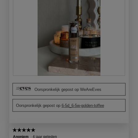
o
g
v
e
n
s
t
e
r
.
B
F
e
o
Oorspronkelijk gepost op WeAreEves
o
t
o
o
r
M
Oorspronkelijk gepost op
6-5d_6-5w-golden-toffee
d
e
e
t
l
d
i
e
☆☆☆☆☆
☆☆☆☆☆
n
z
5
Anoniem
·
4 jaar geleden
g
e