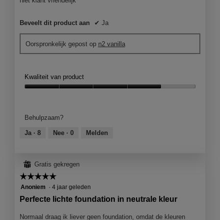
niet klant vriendelijk
e
n
Beveelt dit product aan
✔
Ja
m
o
d
Oorspronkelijk gepost op
n2 vanilla
a
a
l
Kwaliteit van product
d
i
Kwaliteit
a
van
l
product,
Behulpzaam?
o
4
o
van
Ja ·
8
Nee ·
0
Melden
g
5
v
e
⊞
Gratis gekregen
n
s
☆☆☆☆☆
☆☆☆☆☆
t
5
Anoniem
·
4 jaar geleden
e
van
Perfecte lichte foundation in neutrale kleur
r
5
.
sterren.
Normaal draag ik liever geen foundation, omdat de kleuren