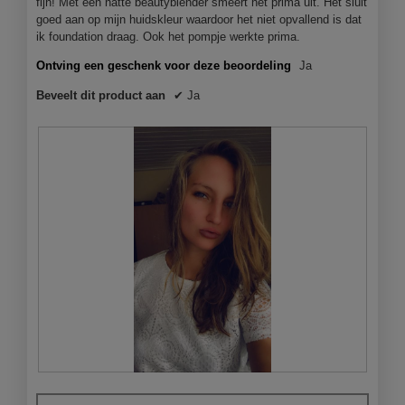
fijn! Met een natte beautyblender smeert het prima uit. Het sluit
n
goed aan op mijn huidskleur waardoor het niet opvallend is dat
j
ik foundation draag. Ook het pompje werkte prima.
e
e
Ontving een geschenk voor deze beoordeling
Ja
e
Beveelt dit product aan
✔
Ja
n
m
o
d
a
a
l
d
i
a
l
o
o
g
v
e
n
D
F
s
e
o